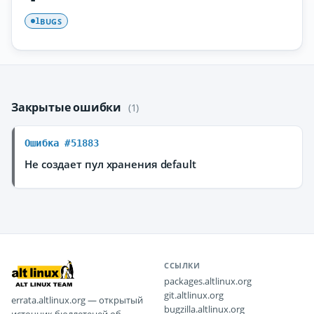
BUGS
1
Закрытые ошибки
(1)
Ошибка #51883
Не создает пул хранения default
ССЫЛКИ
packages.altlinux.org
git.altlinux.org
errata.altlinux.org — открытый
bugzilla.altlinux.org