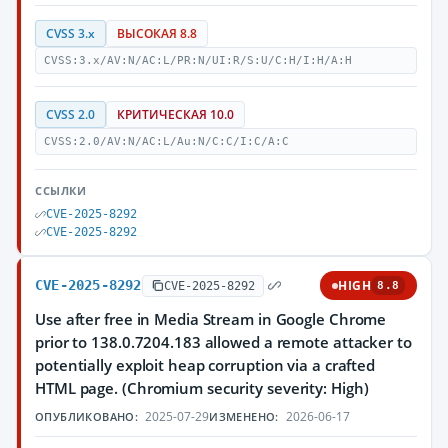
CVSS 3.x
ВЫСОКАЯ 8.8
CVSS:3.x/AV:N/AC:L/PR:N/UI:R/S:U/C:H/I:H/A:H
CVSS 2.0
КРИТИЧЕСКАЯ 10.0
CVSS:2.0/AV:N/AC:L/Au:N/C:C/I:C/A:C
ССЫЛКИ
CVE-2025-8292
CVE-2025-8292
CVE-2025-8292
HIGH
CVE-2025-8292
8.8
Use after free in Media Stream in Google Chrome
prior to 138.0.7204.183 allowed a remote attacker to
potentially exploit heap corruption via a crafted
HTML page. (Chromium security severity: High)
2025-07-29
2026-06-17
ОПУБЛИКОВАНО:
ИЗМЕНЕНО: