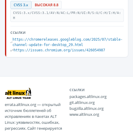
CVSS 3.x
ВЫСОКАЯ 8.8
CVSS:3.x/CVSS:3.1/AV:N/AC:L/PR:N/UI:R/S:U/C:H/I:H/A:
H
ССЫЛКИ
https://chromereleases.googleblog.com/2025/07/stable-
channel-update-for-desktop_29.html
https://issues.chromium.org/issues/426054987
ССЫЛКИ
packages.altlinux.org
git.altlinux.org
errata.altlinux.org — открытый
bugzilla.altlinux.org
источник бюллетеней об
www.altlinux.org
исправлениях в пакетах ALT
Linux: уязвимостях, ошибках,
регрессиях. Сайт генерируется