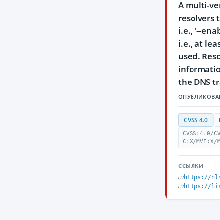
A multi-ve
resolvers 
i.e., '--e
i.e., at le
used. Reso
informatio
the DNS tr
ОПУБЛИКОВА
CVSS 4.0
CVSS:4.0/C
C:X/MVI:X/
ССЫЛКИ
https://nl
https://li