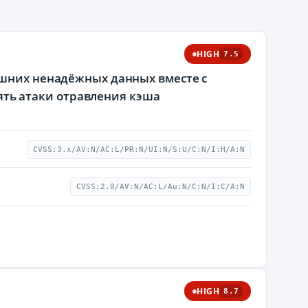
HIGH
7.5
ешних ненадёжных данных вместе с
ть атаки отравления кэша
CVSS:3.x/AV:N/AC:L/PR:N/UI:N/S:U/C:N/I:H/A:N
CVSS:2.0/AV:N/AC:L/Au:N/C:N/I:C/A:N
HIGH
8.7