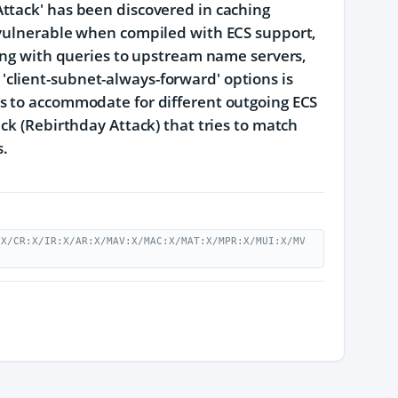
ttack' has been discovered in caching
 vulnerable when compiled with ECS support,
long with queries to upstream name servers,
or 'client-subnet-always-forward' options is
s to accommodate for different outgoing ECS
ck (Rebirthday Attack) that tries to match
s.
:X/CR:X/IR:X/AR:X/MAV:X/MAC:X/MAT:X/MPR:X/MUI:X/MV