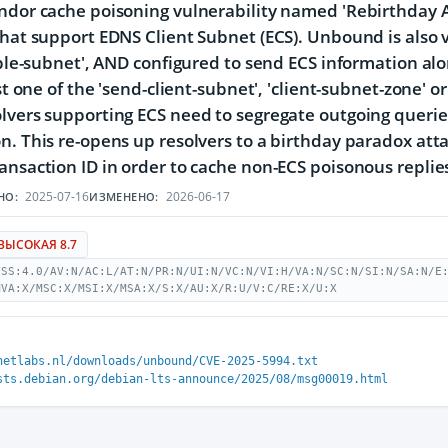
ndor cache poisoning vulnerability named 'Rebirthday A
that support EDNS Client Subnet (ECS). Unbound is also
nable-subnet', AND configured to send ECS information a
ast one of the 'send-client-subnet', 'client-subnet-zone' 
lvers supporting ECS need to segregate outgoing querie
n. This re-opens up resolvers to a birthday paradox atta
ansaction ID in order to cache non-ECS poisonous replie
2025-07-16
2026-06-17
НО:
ИЗМЕНЕНО:
ВЫСОКАЯ 8.7
VSS:4.0/AV:N/AC:L/AT:N/PR:N/UI:N/VC:N/VI:H/VA:N/SC:N/SI:N/SA:N/E
MVA:X/MSC:X/MSI:X/MSA:X/S:X/AU:X/R:U/V:C/RE:X/U:X
netlabs.nl/downloads/unbound/CVE-2025-5994.txt
sts.debian.org/debian-lts-announce/2025/08/msg00019.html