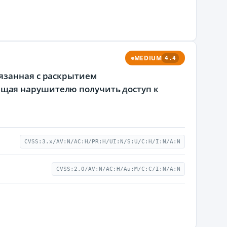
MEDIUM
4.4
язанная с раскрытием
щая нарушителю получить доступ к
CVSS:3.x/AV:N/AC:H/PR:H/UI:N/S:U/C:H/I:N/A:N
CVSS:2.0/AV:N/AC:H/Au:M/C:C/I:N/A:N