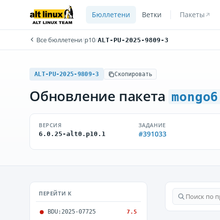
Бюллетени
Ветки
Пакеты
Все бюллетени
/
p10
/
ALT-PU-2025-9809-3
ALT-PU-2025-9809-3
Скопировать
Обновление пакета
mongo6
ВЕРСИЯ
ЗАДАНИЕ
#391033
6.0.25-alt0.p10.1
ПЕРЕЙТИ К
BDU:2025-07725
7.5