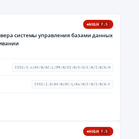
HIGH
7.5
рвера системы управления базами данных
живании
CVSS:3.x/AV:N/AC:L/PR:N/UI:N/S:U/C:N/I:N/A:H
CVSS:2.0/AV:N/AC:L/Au:N/C:N/I:N/A:C
HIGH
7.5