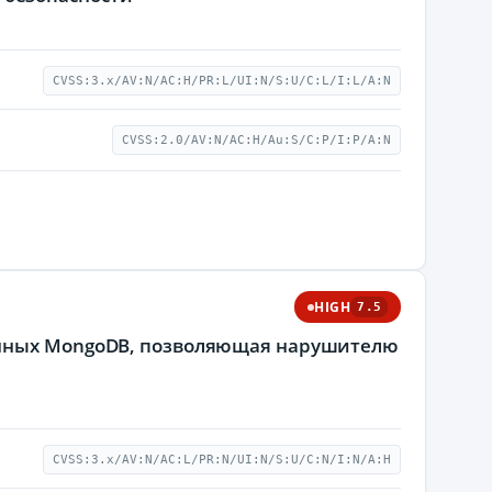
CVSS:3.x/AV:N/AC:H/PR:L/UI:N/S:U/C:L/I:L/A:N
CVSS:2.0/AV:N/AC:H/Au:S/C:P/I:P/A:N
HIGH
7.5
анных MongoDB, позволяющая нарушителю
CVSS:3.x/AV:N/AC:L/PR:N/UI:N/S:U/C:N/I:N/A:H