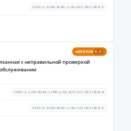
CVSS:2.0/AV:N/AC:L/Au:N/C:N/I:N/A:C
MEDIUM
6.5
язанная с неправильной проверкой
 обслуживании
CVSS:3.x/AV:N/AC:L/PR:L/UI:N/S:U/C:N/I:N/A:H
CVSS:2.0/AV:N/AC:L/Au:S/C:N/I:N/A:C