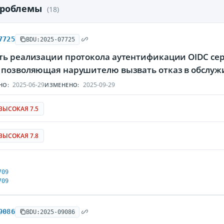
проблемы
(18)
7725
BDU:2025-07725
ть реализации протокола аутентификации OIDC се
 позволяющая нарушителю вызвать отказ в обслу
2025-06-29
2025-09-29
НО:
ИЗМЕНЕНО:
ВЫСОКАЯ 7.5
ВЫСОКАЯ 7.8
709
709
9086
BDU:2025-09086