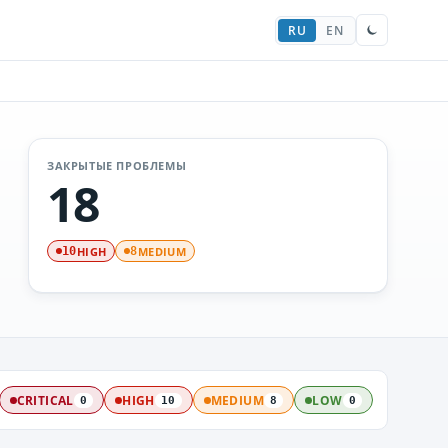
RU
EN
ЗАКРЫТЫЕ ПРОБЛЕМЫ
18
HIGH
MEDIUM
10
8
CRITICAL
HIGH
MEDIUM
LOW
0
10
8
0