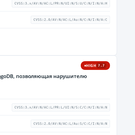
CVSS:3.x/AV:N/AC:L/PR:N/UI:N/S:U/C:N/I:N/A:H
CVSS:2.0/AV:N/AC:L/Au:N/C:N/I:N/A:C
HIGH
7.7
ongoDB, позволяющая нарушителю
CVSS:3.x/AV:N/AC:L/PR:L/UI:N/S:C/C:H/I:N/A:N
CVSS:2.0/AV:N/AC:L/Au:S/C:C/I:N/A:N