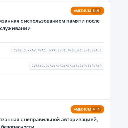
MEDIUM
5.0
язанная с использованием памяти после
бслуживании
CVSS:3.x/AV:N/AC:H/PR:L/UI:N/S:U/C:L/I:L/A:L
CVSS:2.0/AV:N/AC:H/Au:S/C:P/I:P/A:P
MEDIUM
4.2
язанная с неправильной авторизацией,
безопасности