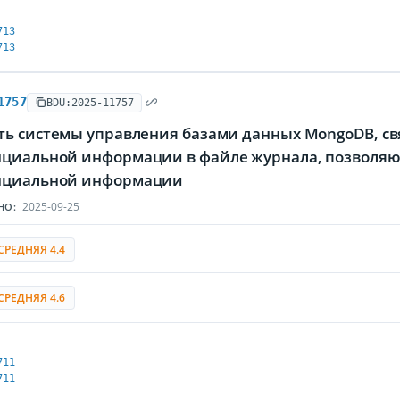
713
713
1757
BDU:2025-11757
ть системы управления базами данных MongoDB, св
циальной информации в файлe журнала, позволяю
нциальной информации
2025-09-25
НО:
СРЕДНЯЯ 4.4
СРЕДНЯЯ 4.6
711
711