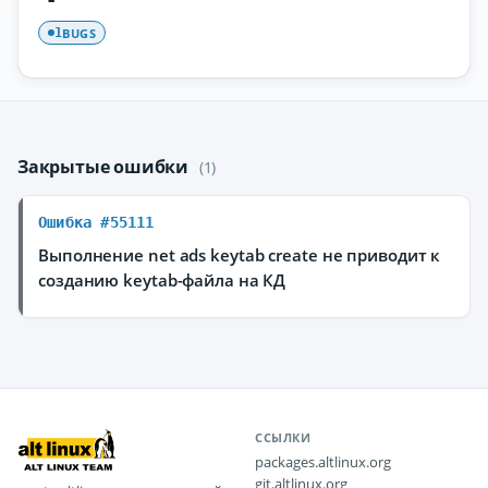
BUGS
1
Закрытые ошибки
(1)
Ошибка #55111
Выполнение net ads keytab create не приводит к
созданию keytab-файла на КД
ССЫЛКИ
packages.altlinux.org
git.altlinux.org