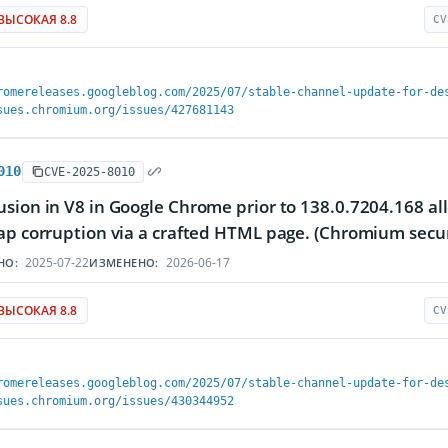
ВЫСОКАЯ 8.8
CV
romereleases.googleblog.com/2025/07/stable-channel-update-for-de
sues.chromium.org/issues/427681143
010
CVE-2025-8010
sion in V8 in Google Chrome prior to 138.0.7204.168 al
ap corruption via a crafted HTML page. (Chromium securi
2025-07-22
2026-06-17
НО:
ИЗМЕНЕНО:
ВЫСОКАЯ 8.8
CV
romereleases.googleblog.com/2025/07/stable-channel-update-for-de
sues.chromium.org/issues/430344952