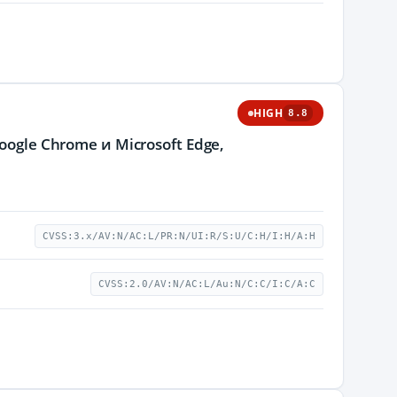
HIGH
8.8
ogle Chrome и Microsoft Edge,
CVSS:3.x/AV:N/AC:L/PR:N/UI:R/S:U/C:H/I:H/A:H
CVSS:2.0/AV:N/AC:L/Au:N/C:C/I:C/A:C