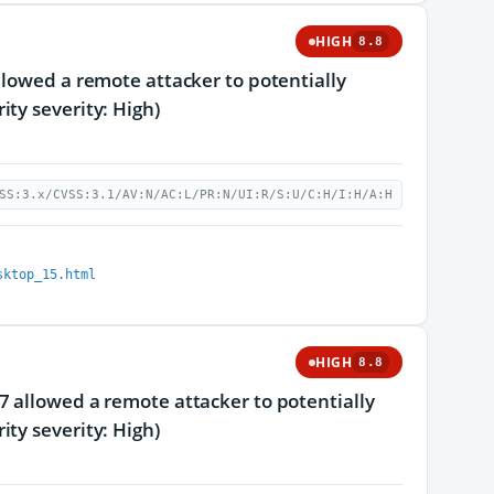
HIGH
8.8
llowed a remote attacker to potentially
ty severity: High)
SS:3.x/CVSS:3.1/AV:N/AC:L/PR:N/UI:R/S:U/C:H/I:H/A:H
sktop_15.html
HIGH
8.8
7 allowed a remote attacker to potentially
ty severity: High)