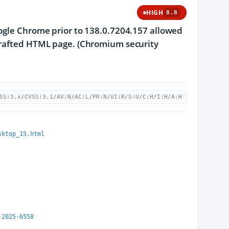
HIGH
8.8
oogle Chrome prior to 138.0.7204.157 allowed
 crafted HTML page. (Chromium security
SS:3.x/CVSS:3.1/AV:N/AC:L/PR:N/UI:R/S:U/C:H/I:H/A:H
sktop_15.html
-2025-6558