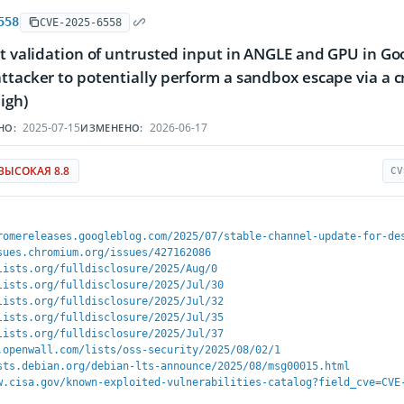
558
CVE-2025-6558
nt validation of untrusted input in ANGLE and GPU in G
ttacker to potentially perform a sandbox escape via a
igh)
2025-07-15
2026-06-17
НО:
ИЗМЕНЕНО:
ВЫСОКАЯ 8.8
CV
romereleases.googleblog.com/2025/07/stable-channel-update-for-de
sues.chromium.org/issues/427162086
lists.org/fulldisclosure/2025/Aug/0
lists.org/fulldisclosure/2025/Jul/30
lists.org/fulldisclosure/2025/Jul/32
lists.org/fulldisclosure/2025/Jul/35
lists.org/fulldisclosure/2025/Jul/37
.openwall.com/lists/oss-security/2025/08/02/1
sts.debian.org/debian-lts-announce/2025/08/msg00015.html
w.cisa.gov/known-exploited-vulnerabilities-catalog?field_cve=CVE