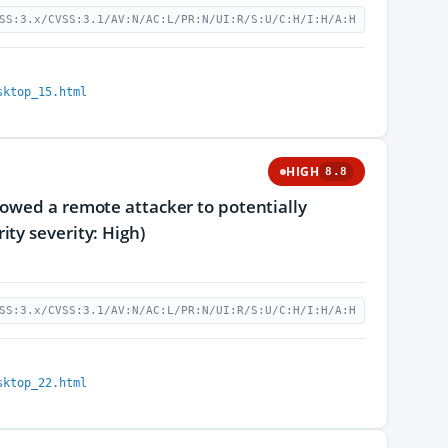
SS:3.x/CVSS:3.1/AV:N/AC:L/PR:N/UI:R/S:U/C:H/I:H/A:H
sktop_15.html
HIGH
8.8
lowed a remote attacker to potentially
ty severity: High)
SS:3.x/CVSS:3.1/AV:N/AC:L/PR:N/UI:R/S:U/C:H/I:H/A:H
sktop_22.html