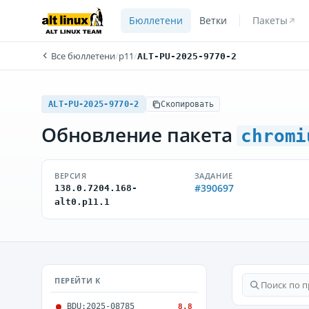
Бюллетени
Ветки
Пакеты
Все бюллетени
/
p11
/
ALT-PU-2025-9770-2
ALT-PU-2025-9770-2
Скопировать
Обновление пакета
chromi
ВЕРСИЯ
ЗАДАНИЕ
#390697
138.0.7204.168-
alt0.p11.1
ПЕРЕЙТИ К
BDU:2025-08785
8.8