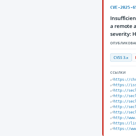
CVE-2025-6
Insufficie
a remote a
severity: H
ОПУБЛИКОВА
CVSS 3.x
ССЫЛКИ
https://ch
https://is
http://sec
http://sec
http://sec
http://sec
http://sec
http://www
https://li
https://ww