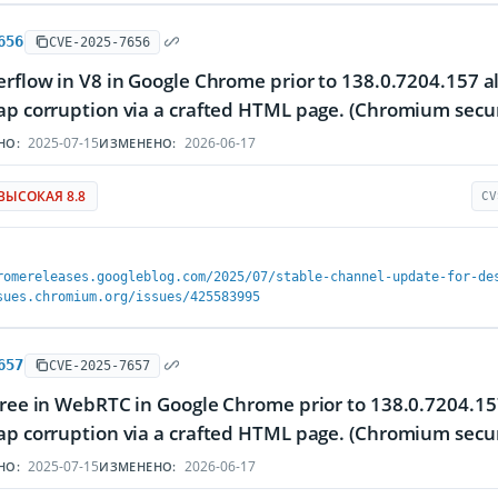
656
CVE-2025-7656
erflow in V8 in Google Chrome prior to 138.0.7204.157 a
ap corruption via a crafted HTML page. (Chromium securi
2025-07-15
2026-06-17
НО:
ИЗМЕНЕНО:
ВЫСОКАЯ 8.8
CV
romereleases.googleblog.com/2025/07/stable-channel-update-for-de
sues.chromium.org/issues/425583995
657
CVE-2025-7657
free in WebRTC in Google Chrome prior to 138.0.7204.15
ap corruption via a crafted HTML page. (Chromium securi
2025-07-15
2026-06-17
НО:
ИЗМЕНЕНО: