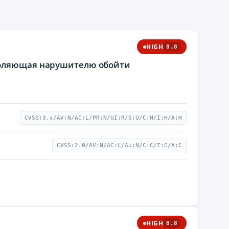
HIGH
8.8
зволяющая нарушителю обойти
CVSS:3.x/AV:N/AC:L/PR:N/UI:R/S:U/C:H/I:H/A:H
CVSS:2.0/AV:N/AC:L/Au:N/C:C/I:C/A:C
HIGH
8.8