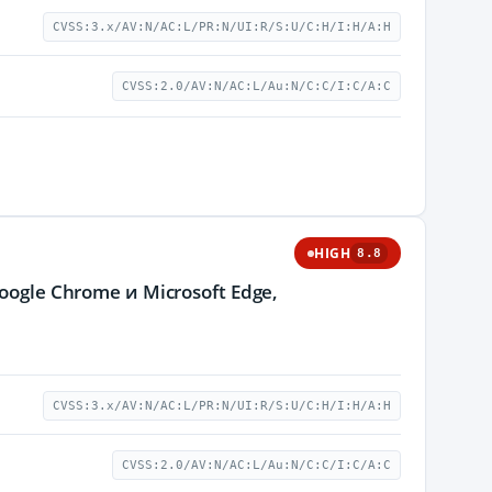
CVSS:3.x/AV:N/AC:L/PR:N/UI:R/S:U/C:H/I:H/A:H
CVSS:2.0/AV:N/AC:L/Au:N/C:C/I:C/A:C
HIGH
8.8
ogle Chrome и Microsoft Edge,
CVSS:3.x/AV:N/AC:L/PR:N/UI:R/S:U/C:H/I:H/A:H
CVSS:2.0/AV:N/AC:L/Au:N/C:C/I:C/A:C