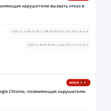
зволяющая нарушителю вызвать отказ в
CVSS:3.x/AV:N/AC:L/PR:N/UI:R/S:U/C:H/I:H/A:H
CVSS:2.0/AV:N/AC:L/Au:N/C:C/I:C/A:C
HIGH
8.8
Google Chrome, позволяющая нарушителю