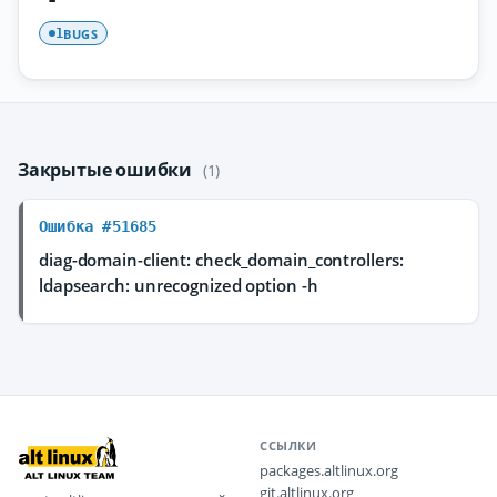
BUGS
1
Закрытые ошибки
(1)
Ошибка #51685
diag-domain-client: check_domain_controllers:
ldapsearch: unrecognized option -h
ССЫЛКИ
packages.altlinux.org
git.altlinux.org