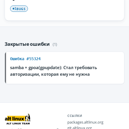
BUGS
1
Закрытые ошибки
(1)
Ошибка #55324
samba + gpoa(gpupdate): Стал требовать
авторизации, которая ему не нужна
ССЫЛКИ
packages.altlinux.org
git.altlinux.org