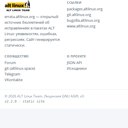
ССЫЛКИ
packages.altlinux.org
git.altlinux.org
errata.altlinux.org — открытый
bugzilla.altlinux.org
источник бюллетеней об
www.altlinux.org
исправлениях в пакетах ALT
Linux: уязвимостях, ошибках,
регрессиях. Сайт генерируется
статически.
СООБЩЕСТВО
О ПРОЕКТЕ
Forum
JSON API
git (altlinux.space)
Исходники
Telegram
VKontakte
© 2026 ALT Linux Team. Лицензия GNU AGPL v3.
v2.2.0 · static site