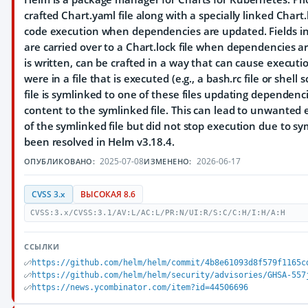
crafted Chart.yaml file along with a specially linked Chart.l
code execution when dependencies are updated. Fields in 
are carried over to a Chart.lock file when dependencies ar
is written, can be crafted in a way that can cause executi
were in a file that is executed (e.g., a bash.rc file or shell s
file is symlinked to one of these files updating dependencie
content to the symlinked file. This can lead to unwanted
of the symlinked file but did not stop execution due to sy
been resolved in Helm v3.18.4.
2025-07-08
2026-06-17
ОПУБЛИКОВАНО:
ИЗМЕНЕНО:
CVSS 3.x
ВЫСОКАЯ 8.6
CVSS:3.x/CVSS:3.1/AV:L/AC:L/PR:N/UI:R/S:C/C:H/I:H/A:H
ССЫЛКИ
https://github.com/helm/helm/commit/4b8e61093d8f579f1165c
https://github.com/helm/helm/security/advisories/GHSA-557
https://news.ycombinator.com/item?id=44506696