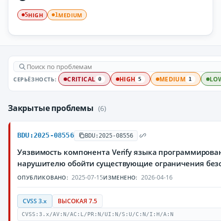
HIGH
MEDIUM
5
1
СЕРЬЁЗНОСТЬ:
CRITICAL
HIGH
MEDIUM
LO
0
5
1
Закрытые проблемы
(6)
BDU:2025-08556
BDU:2025-08556
Уязвимость компонента Verify языка программирова
нарушителю обойти существующие ограничения без
2025-07-15
2026-04-16
ОПУБЛИКОВАНО:
ИЗМЕНЕНО:
CVSS 3.x
ВЫСОКАЯ 7.5
CVSS:3.x/AV:N/AC:L/PR:N/UI:N/S:U/C:N/I:H/A:N