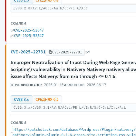
CVSS 2.0
СРЕДНЯЯ 6.8
CVSS:2.0/AV:L/AC:L/Au:N/C:P/I:C/A:C
ССЫЛКИ
CVE-2025-53547
CVE-2025-53547
CVE-2025-22781
CVE-2025-22781
Improper Neutralization of Input During Web Page Generat
Scripting') vulnerability in Nativery Nativery nativery al
issue affects Nativery: from n/a through <= 0.1.6.
2025-01-15
2026-06-17
ОПУБЛИКОВАНО:
ИЗМЕНЕНО:
CVSS 3.x
СРЕДНЯЯ 6.5
CVSS:3.x/CVSS:3.1/AV:N/AC:L/PR:L/UI:R/S:C/C:L/I:L/A:L
ССЫЛКИ
https://patchstack.com/database/Wordpress/Plugin/nativery/
nativery-plugin-plugin-0-1-6-cross-site-scripting-xss-vuln