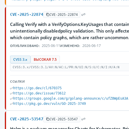
CVE-2025-22874
CVE-2025-22874
Calling Verify with a VerifyOptions.KeyUsages that conta
unintentionally disabledpolicy validation. This only affecte
which contain policy graphs, which are rather uncommon
2025-06-11
2026-06-17
ОПУБЛИКОВАНО:
ИЗМЕНЕНО:
CVSS 3.x
ВЫСОКАЯ 7.5
CVSS:3.x/CVSS:3.1/AV:N/AC:L/PR:N/UI:N/S:U/C:N/I:H/A:N
ССЫЛКИ
https://go.dev/cl/670375
https://go.dev/issue/73612
https://groups.google.com/g/golang-announce/c/ufZ8WpEsA3A
https://pkg.go.dev/vuln/GO-2025-3749
CVE-2025-53547
CVE-2025-53547
Helm is a package manager for Charts for Kubernetes. Prior