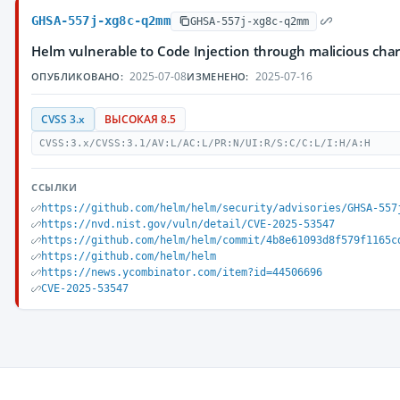
GHSA-557j-xg8c-q2mm
GHSA-557j-xg8c-q2mm
Helm vulnerable to Code Injection through malicious cha
2025-07-08
2025-07-16
ОПУБЛИКОВАНО:
ИЗМЕНЕНО:
CVSS 3.x
ВЫСОКАЯ 8.5
CVSS:3.x/CVSS:3.1/AV:L/AC:L/PR:N/UI:R/S:C/C:L/I:H/A:H
ССЫЛКИ
https://github.com/helm/helm/security/advisories/GHSA-557
https://nvd.nist.gov/vuln/detail/CVE-2025-53547
https://github.com/helm/helm/commit/4b8e61093d8f579f1165c
https://github.com/helm/helm
https://news.ycombinator.com/item?id=44506696
CVE-2025-53547