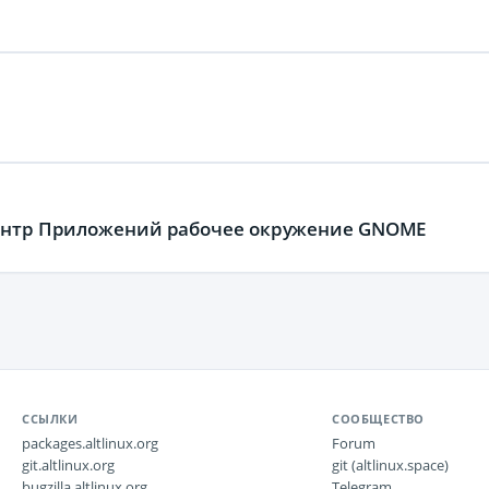
 Центр Приложений рабочее окружение GNOME
ССЫЛКИ
СООБЩЕСТВО
packages.altlinux.org
Forum
git.altlinux.org
git (altlinux.space)
bugzilla.altlinux.org
Telegram