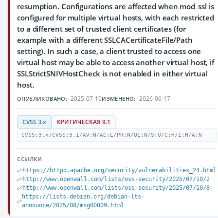
resumption. Configurations are affected when mod_ssl is
configured for multiple virtual hosts, with each restricted
to a different set of trusted client certificates (for
example with a different SSLCACertificateFile/Path
setting). In such a case, a client trusted to access one
virtual host may be able to access another virtual host, if
SSLStrictSNIVHostCheck is not enabled in either virtual
host.
2025-07-10
2026-06-17
ОПУБЛИКОВАНО:
ИЗМЕНЕНО:
CVSS 3.x
КРИТИЧЕСКАЯ 9.1
CVSS:3.x/CVSS:3.1/AV:N/AC:L/PR:N/UI:N/S:U/C:H/I:H/A:N
ССЫЛКИ
https://httpd.apache.org/security/vulnerabilities_24.html
http://www.openwall.com/lists/oss-security/2025/07/10/2
http://www.openwall.com/lists/oss-security/2025/07/10/8
https://lists.debian.org/debian-lts-
announce/2025/08/msg00009.html