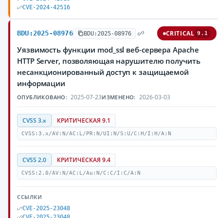
CVE-2024-42516
BDU:2025-08976
CRITICAL
BDU:2025-08976
9.1
Уязвимость функции mod_ssl веб-сервера Apache
HTTP Server, позволяющая нарушителю получить
несанкционированный доступ к защищаемой
информации
2025-07-23
2026-03-03
ОПУБЛИКОВАНО:
ИЗМЕНЕНО:
CVSS 3.x
КРИТИЧЕСКАЯ 9.1
CVSS:3.x/AV:N/AC:L/PR:N/UI:N/S:U/C:H/I:H/A:N
CVSS 2.0
КРИТИЧЕСКАЯ 9.4
CVSS:2.0/AV:N/AC:L/Au:N/C:C/I:C/A:N
ССЫЛКИ
CVE-2025-23048
CVE-2025-23048