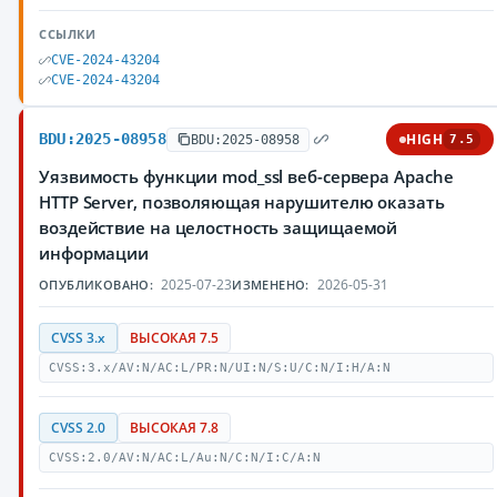
ССЫЛКИ
CVE-2024-43204
CVE-2024-43204
BDU:2025-08958
HIGH
BDU:2025-08958
7.5
Уязвимость функции mod_ssl веб-сервера Apache
HTTP Server, позволяющая нарушителю оказать
воздействие на целостность защищаемой
информации
2025-07-23
2026-05-31
ОПУБЛИКОВАНО:
ИЗМЕНЕНО:
CVSS 3.x
ВЫСОКАЯ 7.5
CVSS:3.x/AV:N/AC:L/PR:N/UI:N/S:U/C:N/I:H/A:N
CVSS 2.0
ВЫСОКАЯ 7.8
CVSS:2.0/AV:N/AC:L/Au:N/C:N/I:C/A:N