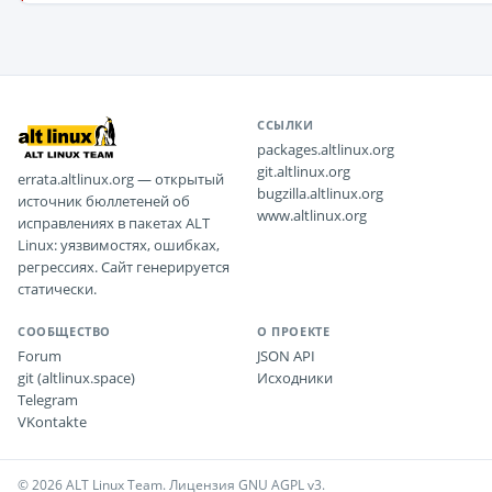
ССЫЛКИ
packages.altlinux.org
git.altlinux.org
errata.altlinux.org — открытый
bugzilla.altlinux.org
источник бюллетеней об
www.altlinux.org
исправлениях в пакетах ALT
Linux: уязвимостях, ошибках,
регрессиях. Сайт генерируется
статически.
СООБЩЕСТВО
О ПРОЕКТЕ
Forum
JSON API
git (altlinux.space)
Исходники
Telegram
VKontakte
© 2026 ALT Linux Team. Лицензия GNU AGPL v3.