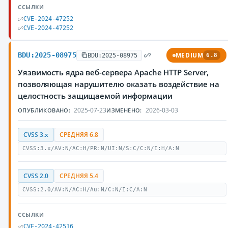
ССЫЛКИ
CVE-2024-47252
CVE-2024-47252
BDU:2025-08975
MEDIUM
BDU:2025-08975
6.8
Уязвимость ядра веб-сервера Apache HTTP Server,
позволяющая нарушителю оказать воздействие на
целостность защищаемой информации
2025-07-23
2026-03-03
ОПУБЛИКОВАНО:
ИЗМЕНЕНО:
CVSS 3.x
СРЕДНЯЯ 6.8
CVSS:3.x/AV:N/AC:H/PR:N/UI:N/S:C/C:N/I:H/A:N
CVSS 2.0
СРЕДНЯЯ 5.4
CVSS:2.0/AV:N/AC:H/Au:N/C:N/I:C/A:N
ССЫЛКИ
CVE-2024-42516