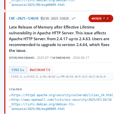
https://lists.debian.org/debian-lts-
announce/2025/08/msg00009.html
CVE-2025-53020
HIGH
CVE-2025-53020
7.5
Late Release of Memory after Effective Lifetime
vulnerability in Apache HTTP Server. This issue affects
Apache HTTP Server: from 2.4.17 up to 2.4.63. Users are
recommended to upgrade to version 2.4.64, which fixes
the issue.
2025-07-10
2026-06-17
ОПУБЛИКОВАНО:
ИЗМЕНЕНО:
CVSS 3.x
ВЫСОКАЯ 7.5
CVSS:3.x/CVSS:3.1/AV:N/AC:L/PR:N/UI:N/S:U/C:N/I:N/A:H
ССЫЛКИ
https://httpd.apache.org/security/vulnerabilities_24.html
http://www.openwall.com/lists/oss-security/2025/07/10/10
https://lists.debian.org/debian-lts-
announce/2025/08/msg00009.html