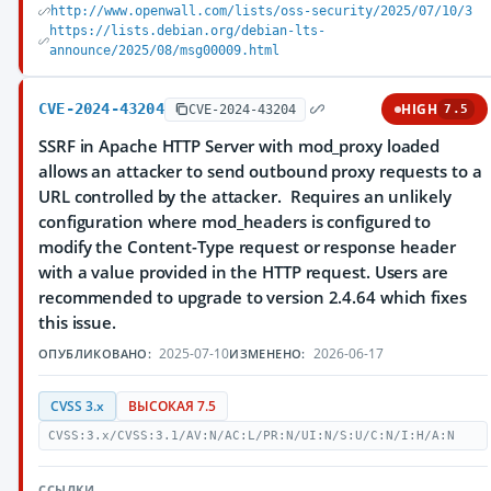
http://www.openwall.com/lists/oss-security/2025/07/10/3
https://lists.debian.org/debian-lts-
announce/2025/08/msg00009.html
CVE-2024-43204
HIGH
CVE-2024-43204
7.5
SSRF in Apache HTTP Server with mod_proxy loaded
allows an attacker to send outbound proxy requests to a
URL controlled by the attacker. Requires an unlikely
configuration where mod_headers is configured to
modify the Content-Type request or response header
with a value provided in the HTTP request. Users are
recommended to upgrade to version 2.4.64 which fixes
this issue.
2025-07-10
2026-06-17
ОПУБЛИКОВАНО:
ИЗМЕНЕНО:
CVSS 3.x
ВЫСОКАЯ 7.5
CVSS:3.x/CVSS:3.1/AV:N/AC:L/PR:N/UI:N/S:U/C:N/I:H/A:N
ССЫЛКИ