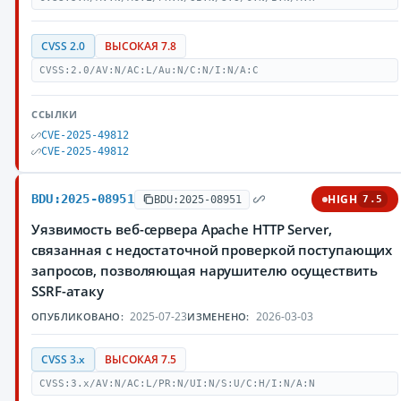
CVSS 2.0
ВЫСОКАЯ 7.8
CVSS:2.0/AV:N/AC:L/Au:N/C:N/I:N/A:C
ССЫЛКИ
CVE-2025-49812
CVE-2025-49812
BDU:2025-08951
HIGH
BDU:2025-08951
7.5
Уязвимость веб-сервера Apache HTTP Server,
связанная с недостаточной проверкой поступающих
запросов, позволяющая нарушителю осуществить
SSRF-атаку
2025-07-23
2026-03-03
ОПУБЛИКОВАНО:
ИЗМЕНЕНО:
CVSS 3.x
ВЫСОКАЯ 7.5
CVSS:3.x/AV:N/AC:L/PR:N/UI:N/S:U/C:H/I:N/A:N