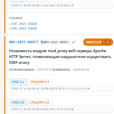
CVSS:2.0/AV:N/AC:L/Au:N/C:N/I:N/A:P
ССЫЛКИ
CVE-2025-53020
CVE-2025-53020
BDU:2025-08957
MEDIUM
BDU:2025-08957
5.4
Уязвимость модуля mod_proxy веб-сервера Apache
HTTP Server, позволяющая нарушителю осуществить
SSRF-атаку
2025-07-23
2026-03-03
ОПУБЛИКОВАНО:
ИЗМЕНЕНО:
CVSS 3.x
СРЕДНЯЯ 5.4
CVSS:3.x/AV:N/AC:H/PR:N/UI:N/S:C/C:L/I:L/A:N
CVSS 2.0
СРЕДНЯЯ 4.0
CVSS:2.0/AV:N/AC:H/Au:N/C:P/I:P/A:N