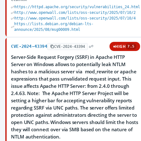
https://httpd.apache.org/security/vulnerabilities_24.html
http://www.openwall.com/lists/oss-security/2025/07/10/2
http://www.openwall.com/lists/oss-security/2025/07/10/4
https://lists.debian.org/debian-lts-
announce/2025/08/msg00009.html
CVE-2024-43394
HIGH
CVE-2024-43394
7.5
Server-Side Request Forgery (SSRF) in Apache HTTP
Server on Windows allows to potentially leak NTLM
hashes to a malicious server via mod_rewrite or apache
expressions that pass unvalidated request input. This
issue affects Apache HTTP Server: from 2.4.0 through
2.4.63. Note: The Apache HTTP Server Project will be
setting a higher bar for accepting vulnerability reports
regarding SSRF via UNC paths. The server offers limited
protection against administrators directing the server to
open UNC paths. Windows servers should limit the hosts
they will connect over via SMB based on the nature of
NTLM authentication.