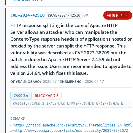
CVE-2024-42516
HIGH
CVE-2024-42516
7.5
HTTP response splitting in the core of Apache HTTP
Server allows an attacker who can manipulate the
Content-Type response headers of applications hosted or
proxied by the server can split the HTTP response. This
vulnerability was described as CVE-2023-38709 but the
patch included in Apache HTTP Server 2.4.59 did not
address the issue. Users are recommended to upgrade to
version 2.4.64, which fixes this issue.
2025-07-10
2026-06-17
ОПУБЛИКОВАНО:
ИЗМЕНЕНО:
CVSS 3.x
ВЫСОКАЯ 7.5
CVSS:3.x/CVSS:3.1/AV:N/AC:L/PR:N/UI:N/S:U/C:N/I:H/A:N
ССЫЛКИ
https://httpd.apache.org/security/vulnerabilities_24.html
http://www.openwall.com/lists/oss-security/2025/07/10/2