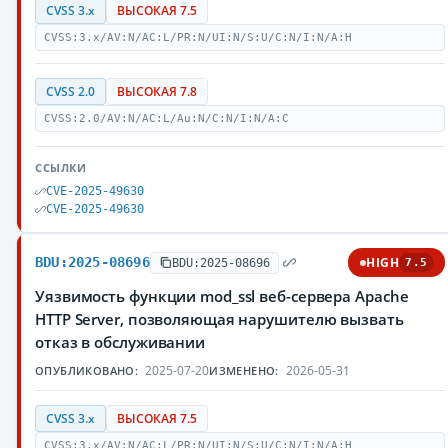
CVSS 3.x
ВЫСОКАЯ 7.5
CVSS:3.x/AV:N/AC:L/PR:N/UI:N/S:U/C:N/I:N/A:H
CVSS 2.0
ВЫСОКАЯ 7.8
CVSS:2.0/AV:N/AC:L/Au:N/C:N/I:N/A:C
ССЫЛКИ
CVE-2025-49630
CVE-2025-49630
BDU:2025-08696
HIGH
BDU:2025-08696
7.5
Уязвимость функции mod_ssl веб-сервера Apache
HTTP Server, позволяющая нарушителю вызвать
отказ в обслуживании
2025-07-20
2026-05-31
ОПУБЛИКОВАНО:
ИЗМЕНЕНО:
CVSS 3.x
ВЫСОКАЯ 7.5
CVSS:3.x/AV:N/AC:L/PR:N/UI:N/S:U/C:N/I:N/A:H