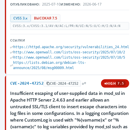
2025-07-10
2026-06-17
ОПУБЛИКОВАНО:
ИЗМЕНЕНО:
CVSS 3.x
ВЫСОКАЯ 7.5
CVSS:3.x/CVSS:3.1/AV:N/AC:L/PR:N/UI:N/S:U/C:H/I:N/A:N
ССЫЛКИ
https://httpd.apache.org/security/vulnerabilities_24.html
http://www.openwall.com/lists/oss-security/2025/07/10/2
http://www.openwall.com/lists/oss-security/2025/07/10/5
https://lists.debian.org/debian-lts-
announce/2025/08/msg00009.html
CVE-2024-47252
HIGH
CVE-2024-47252
7.5
Insufficient escaping of user-supplied data in mod_ssl in
Apache HTTP Server 2.4.63 and earlier allows an
untrusted SSL/TLS client to insert escape characters into
log files in some configurations. In a logging configuration
where CustomLog is used with "%{varname}x" or "%
{varname}c" to log variables provided by mod_ssl such as