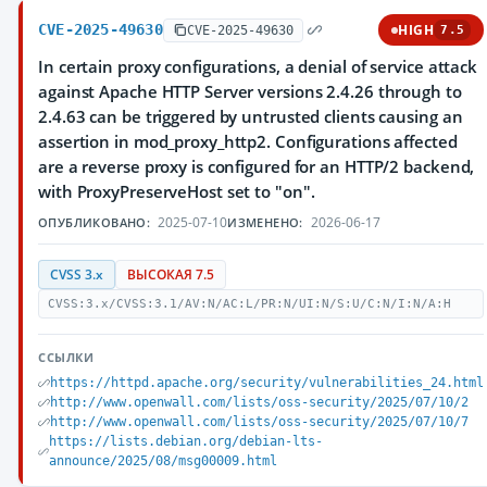
CVE-2025-49630
HIGH
CVE-2025-49630
7.5
In certain proxy configurations, a denial of service attack
against Apache HTTP Server versions 2.4.26 through to
2.4.63 can be triggered by untrusted clients causing an
assertion in mod_proxy_http2. Configurations affected
are a reverse proxy is configured for an HTTP/2 backend,
with ProxyPreserveHost set to "on".
2025-07-10
2026-06-17
ОПУБЛИКОВАНО:
ИЗМЕНЕНО:
CVSS 3.x
ВЫСОКАЯ 7.5
CVSS:3.x/CVSS:3.1/AV:N/AC:L/PR:N/UI:N/S:U/C:N/I:N/A:H
ССЫЛКИ
https://httpd.apache.org/security/vulnerabilities_24.html
http://www.openwall.com/lists/oss-security/2025/07/10/2
http://www.openwall.com/lists/oss-security/2025/07/10/7
https://lists.debian.org/debian-lts-
announce/2025/08/msg00009.html