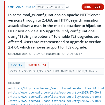
CVE-2025-49812
HIGH
CVE-2025-49812
7.4
In some mod_ssl configurations on Apache HTTP Server
versions through to 2.4.63, an HTTP desynchronisation
attack allows a man-in-the-middle attacker to hijack an
HTTP session via a TLS upgrade. Only configurations
using "SSLEngine optional" to enable TLS upgrades are
affected. Users are recommended to upgrade to version
2.4.64, which removes support for TLS upgrade.
2025-07-10
2026-06-17
ОПУБЛИКОВАНО:
ИЗМЕНЕНО:
CVSS 3.x
ВЫСОКАЯ 7.4
CVSS:3.x/CVSS:3.1/AV:N/AC:H/PR:N/UI:N/S:U/C:H/I:H/A:N
ССЫЛКИ
https://httpd.apache.org/security/vulnerabilities_24.html
http://www.openwall.com/lists/oss-security/2025/07/09/3
http://www.openwall.com/lists/oss-security/2025/07/10/2
http://www.openwall.com/lists/oss-security/2025/07/10/9