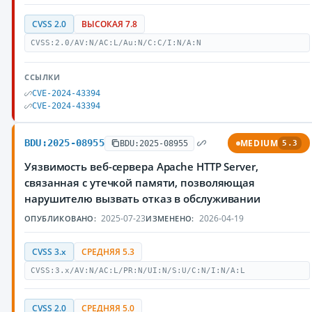
CVSS 2.0
ВЫСОКАЯ 7.8
CVSS:2.0/AV:N/AC:L/Au:N/C:C/I:N/A:N
ССЫЛКИ
CVE-2024-43394
CVE-2024-43394
BDU:2025-08955
MEDIUM
BDU:2025-08955
5.3
Уязвимость веб-сервера Apache HTTP Server,
связанная с утечкой памяти, позволяющая
нарушителю вызвать отказ в обслуживании
2025-07-23
2026-04-19
ОПУБЛИКОВАНО:
ИЗМЕНЕНО:
CVSS 3.x
СРЕДНЯЯ 5.3
CVSS:3.x/AV:N/AC:L/PR:N/UI:N/S:U/C:N/I:N/A:L
CVSS 2.0
СРЕДНЯЯ 5.0