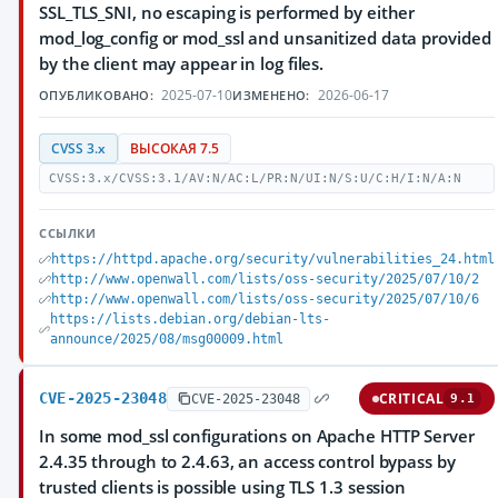
SSL_TLS_SNI, no escaping is performed by either
mod_log_config or mod_ssl and unsanitized data provided
by the client may appear in log files.
2025-07-10
2026-06-17
ОПУБЛИКОВАНО:
ИЗМЕНЕНО:
CVSS 3.x
ВЫСОКАЯ 7.5
CVSS:3.x/CVSS:3.1/AV:N/AC:L/PR:N/UI:N/S:U/C:H/I:N/A:N
ССЫЛКИ
https://httpd.apache.org/security/vulnerabilities_24.html
http://www.openwall.com/lists/oss-security/2025/07/10/2
http://www.openwall.com/lists/oss-security/2025/07/10/6
https://lists.debian.org/debian-lts-
announce/2025/08/msg00009.html
CVE-2025-23048
CRITICAL
CVE-2025-23048
9.1
In some mod_ssl configurations on Apache HTTP Server
2.4.35 through to 2.4.63, an access control bypass by
trusted clients is possible using TLS 1.3 session