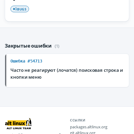
BUGS
1
Закрытые ошибки
(1)
Ошибка #54713
Часто не реагируют (лочатся) поисковая строка и
кнопки меню
ССЫЛКИ
packages.altlinux.org
git.altlinux.org