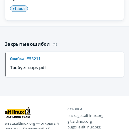
BUGS
1
Закрытые ошибки
(1)
Ошибка #55211
Требует cups-pdf
ССЫЛКИ
packages.altlinux.org
git.altlinux.org
errata.altlinux.org — открытый
bugzilla.altlinux.org