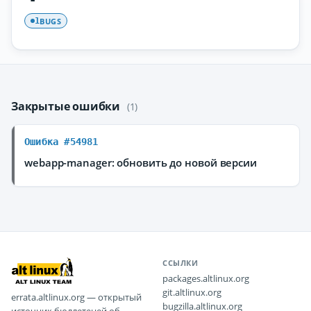
BUGS
1
Закрытые ошибки
(1)
Ошибка #54981
webapp-manager: обновить до новой версии
ССЫЛКИ
packages.altlinux.org
git.altlinux.org
errata.altlinux.org — открытый
bugzilla.altlinux.org