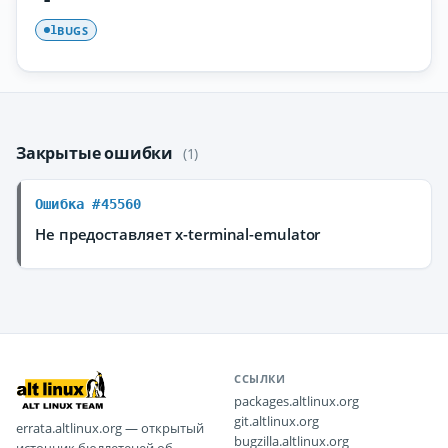
BUGS
1
Закрытые ошибки
(1)
Ошибка #45560
Не предоставляет x-terminal-emulator
ССЫЛКИ
packages.altlinux.org
git.altlinux.org
errata.altlinux.org — открытый
bugzilla.altlinux.org