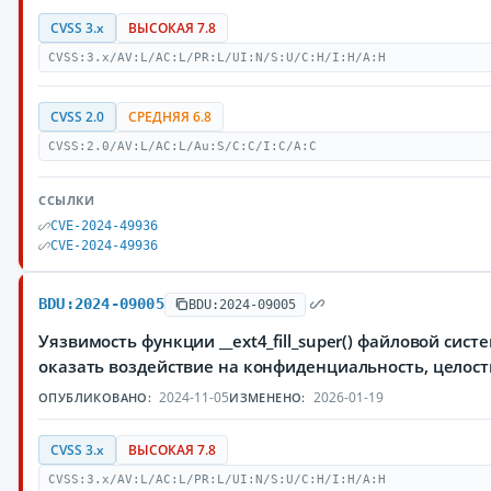
CVSS 3.x
ВЫСОКАЯ 7.8
CVSS:3.x/AV:L/AC:L/PR:L/UI:N/S:U/C:H/I:H/A:H
CVSS 2.0
СРЕДНЯЯ 6.8
CVSS:2.0/AV:L/AC:L/Au:S/C:C/I:C/A:C
ССЫЛКИ
CVE-2024-49936
CVE-2024-49936
BDU:2024-09005
BDU:2024-09005
Уязвимость функции __ext4_fill_super() файловой си
оказать воздействие на конфиденциальность, целос
2024-11-05
2026-01-19
ОПУБЛИКОВАНО:
ИЗМЕНЕНО:
CVSS 3.x
ВЫСОКАЯ 7.8
CVSS:3.x/AV:L/AC:L/PR:L/UI:N/S:U/C:H/I:H/A:H