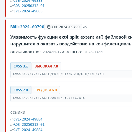
CVE-2024-49883
ROS-20250312-01
CVE-2024-49883
BDU:2024-09790
BDU:2024-09790
Уязвимость функции ext4_split_extent_at() файловой
нарушителю оказать воздействие на конфиденциаль
2024-11-17
2026-03-11
ОПУБЛИКОВАНО:
ИЗМЕНЕНО:
CVSS 3.x
ВЫСОКАЯ 7.8
CVSS:3.x/AV:L/AC:L/PR:L/UI:N/S:U/C:H/I:H/A:H
CVSS 2.0
СРЕДНЯЯ 6.8
CVSS:2.0/AV:L/AC:L/Au:S/C:C/I:C/A:C
ССЫЛКИ
CVE-2024-49884
ROS-20250312-01
CVE-2024-49884