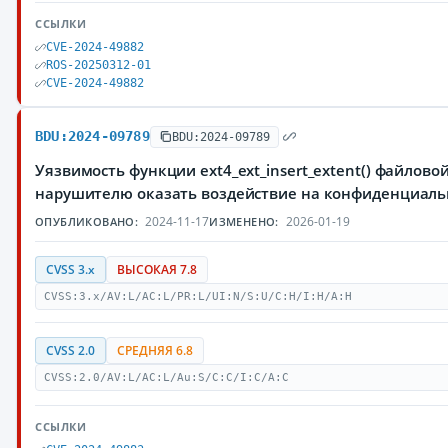
ССЫЛКИ
CVE-2024-49882
ROS-20250312-01
CVE-2024-49882
BDU:2024-09789
BDU:2024-09789
Уязвимость функции ext4_ext_insert_extent() файлов
нарушителю оказать воздействие на конфиденциаль
2024-11-17
2026-01-19
ОПУБЛИКОВАНО:
ИЗМЕНЕНО:
CVSS 3.x
ВЫСОКАЯ 7.8
CVSS:3.x/AV:L/AC:L/PR:L/UI:N/S:U/C:H/I:H/A:H
CVSS 2.0
СРЕДНЯЯ 6.8
CVSS:2.0/AV:L/AC:L/Au:S/C:C/I:C/A:C
ССЫЛКИ