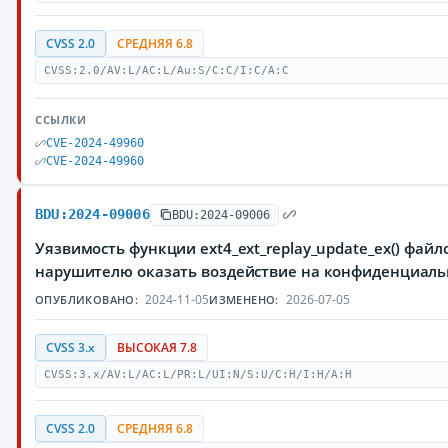
CVSS 2.0
СРЕДНЯЯ 6.8
CVSS:2.0/AV:L/AC:L/Au:S/C:C/I:C/A:C
ССЫЛКИ
CVE-2024-49960
CVE-2024-49960
BDU:2024-09006
BDU:2024-09006
Уязвимость функции ext4_ext_replay_update_ex() фай
нарушителю оказать воздействие на конфиденциаль
2024-11-05
2026-07-05
ОПУБЛИКОВАНО:
ИЗМЕНЕНО:
CVSS 3.x
ВЫСОКАЯ 7.8
CVSS:3.x/AV:L/AC:L/PR:L/UI:N/S:U/C:H/I:H/A:H
CVSS 2.0
СРЕДНЯЯ 6.8