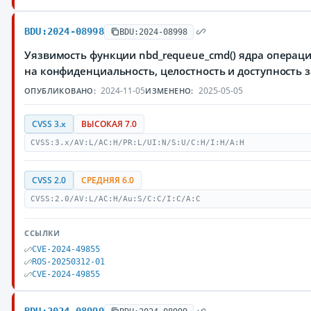
BDU:2024-08998
BDU:2024-08998
Уязвимость функции nbd_requeue_cmd() ядра операц
на конфиденциальность, целостность и доступност
2024-11-05
2025-05-05
ОПУБЛИКОВАНО:
ИЗМЕНЕНО:
CVSS 3.x
ВЫСОКАЯ 7.0
CVSS:3.x/AV:L/AC:H/PR:L/UI:N/S:U/C:H/I:H/A:H
CVSS 2.0
СРЕДНЯЯ 6.0
CVSS:2.0/AV:L/AC:H/Au:S/C:C/I:C/A:C
ССЫЛКИ
CVE-2024-49855
ROS-20250312-01
CVE-2024-49855