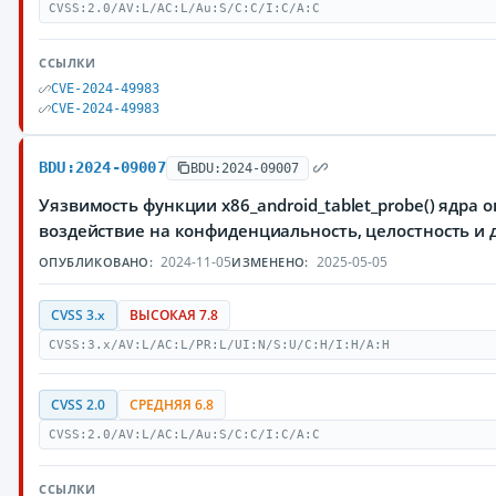
CVSS:2.0/AV:L/AC:L/Au:S/C:C/I:C/A:C
ССЫЛКИ
CVE-2024-49983
CVE-2024-49983
BDU:2024-09007
BDU:2024-09007
Уязвимость функции x86_android_tablet_probe() ядр
воздействие на конфиденциальность, целостность и
2024-11-05
2025-05-05
ОПУБЛИКОВАНО:
ИЗМЕНЕНО:
CVSS 3.x
ВЫСОКАЯ 7.8
CVSS:3.x/AV:L/AC:L/PR:L/UI:N/S:U/C:H/I:H/A:H
CVSS 2.0
СРЕДНЯЯ 6.8
CVSS:2.0/AV:L/AC:L/Au:S/C:C/I:C/A:C
ССЫЛКИ