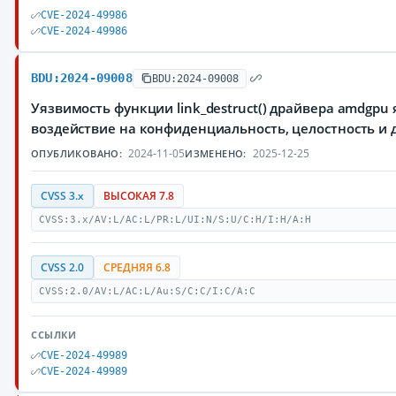
CVE-2024-49986
CVE-2024-49986
BDU:2024-09008
BDU:2024-09008
Уязвимость функции link_destruct() драйвера amdgp
воздействие на конфиденциальность, целостность и
2024-11-05
2025-12-25
ОПУБЛИКОВАНО:
ИЗМЕНЕНО:
CVSS 3.x
ВЫСОКАЯ 7.8
CVSS:3.x/AV:L/AC:L/PR:L/UI:N/S:U/C:H/I:H/A:H
CVSS 2.0
СРЕДНЯЯ 6.8
CVSS:2.0/AV:L/AC:L/Au:S/C:C/I:C/A:C
ССЫЛКИ
CVE-2024-49989
CVE-2024-49989