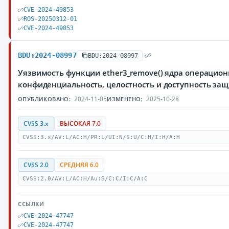
CVE-2024-49853
ROS-20250312-01
CVE-2024-49853
BDU:2024-08997
BDU:2024-08997
Уязвимость функции ether3_remove() ядра операцио
конфиденциальность, целостность и доступность з
2024-11-05
2025-10-28
ОПУБЛИКОВАНО:
ИЗМЕНЕНО:
CVSS 3.x
ВЫСОКАЯ 7.0
CVSS:3.x/AV:L/AC:H/PR:L/UI:N/S:U/C:H/I:H/A:H
CVSS 2.0
СРЕДНЯЯ 6.0
CVSS:2.0/AV:L/AC:H/Au:S/C:C/I:C/A:C
ССЫЛКИ
CVE-2024-47747
CVE-2024-47747