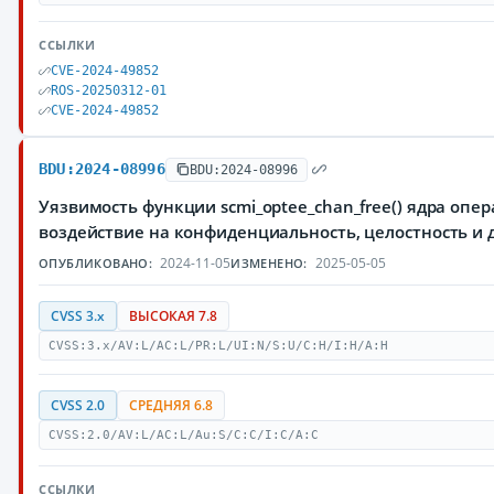
ССЫЛКИ
CVE-2024-49852
ROS-20250312-01
CVE-2024-49852
BDU:2024-08996
BDU:2024-08996
Уязвимость функции scmi_optee_chan_free() ядра оп
воздействие на конфиденциальность, целостность 
2024-11-05
2025-05-05
ОПУБЛИКОВАНО:
ИЗМЕНЕНО:
CVSS 3.x
ВЫСОКАЯ 7.8
CVSS:3.x/AV:L/AC:L/PR:L/UI:N/S:U/C:H/I:H/A:H
CVSS 2.0
СРЕДНЯЯ 6.8
CVSS:2.0/AV:L/AC:L/Au:S/C:C/I:C/A:C
ССЫЛКИ