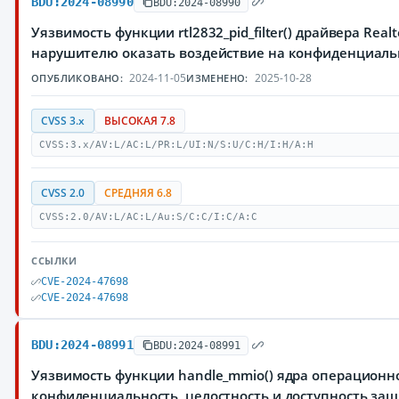
BDU:2024-08990
BDU:2024-08990
Уязвимость функции rtl2832_pid_filter() драйвера Re
нарушителю оказать воздействие на конфиденциаль
2024-11-05
2025-10-28
ОПУБЛИКОВАНО:
ИЗМЕНЕНО:
CVSS 3.x
ВЫСОКАЯ 7.8
CVSS:3.x/AV:L/AC:L/PR:L/UI:N/S:U/C:H/I:H/A:H
CVSS 2.0
СРЕДНЯЯ 6.8
CVSS:2.0/AV:L/AC:L/Au:S/C:C/I:C/A:C
ССЫЛКИ
CVE-2024-47698
CVE-2024-47698
BDU:2024-08991
BDU:2024-08991
Уязвимость функции handle_mmio() ядра операционн
конфиденциальность, целостность и доступность з