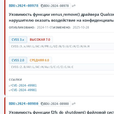
BDU:2024-08978
BDU:2024-08978
Уязвимость функции venus_remove() драйвера Qualc
нарушителю оказать воздействие на конфиденциаль
2024-11-05
2025-10-28
ОПУБЛИКОВАНО:
ИЗМЕНЕНО:
CVSS 3.x
ВЫСОКАЯ 7.0
CVSS:3.x/AV:L/AC:H/PR:L/UI:N/S:U/C:H/I:H/A:H
CVSS 2.0
СРЕДНЯЯ 6.0
CVSS:2.0/AV:L/AC:H/Au:S/C:C/I:C/A:C
ССЫЛКИ
CVE-2024-49981
CVE-2024-49981
BDU:2024-08980
BDU:2024-08980
Уязвимость функции f2fs_do_shutdown() файловой си