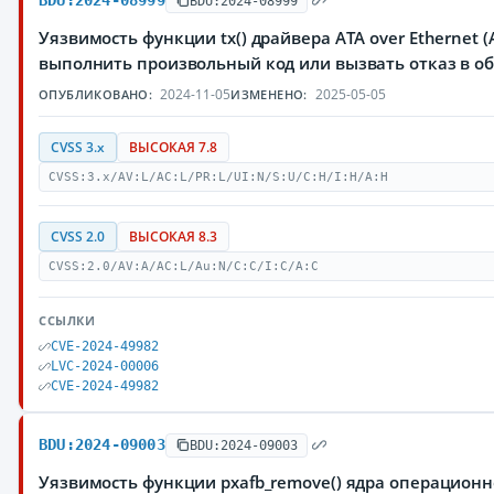
BDU:2024-08999
BDU:2024-08999
Уязвимость функции tx() драйвера ATA over Ethernet
выполнить произвольный код или вызвать отказ в о
2024-11-05
2025-05-05
ОПУБЛИКОВАНО:
ИЗМЕНЕНО:
CVSS 3.x
ВЫСОКАЯ 7.8
CVSS:3.x/AV:L/AC:L/PR:L/UI:N/S:U/C:H/I:H/A:H
CVSS 2.0
ВЫСОКАЯ 8.3
CVSS:2.0/AV:A/AC:L/Au:N/C:C/I:C/A:C
ССЫЛКИ
CVE-2024-49982
LVC-2024-00006
CVE-2024-49982
BDU:2024-09003
BDU:2024-09003
Уязвимость функции pxafb_remove() ядра операцион