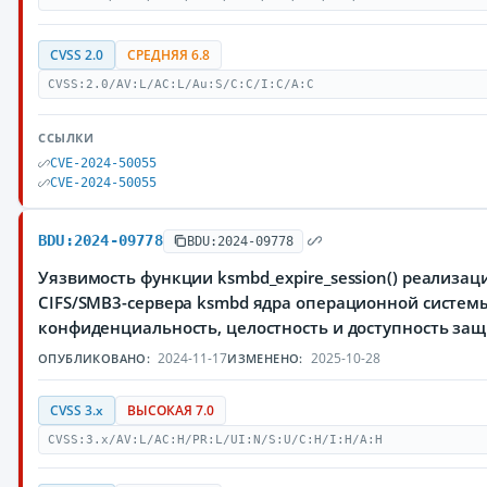
CVSS 2.0
СРЕДНЯЯ 6.8
CVSS:2.0/AV:L/AC:L/Au:S/C:C/I:C/A:C
ССЫЛКИ
CVE-2024-50055
CVE-2024-50055
BDU:2024-09778
BDU:2024-09778
Уязвимость функции ksmbd_expire_session() реализаци
CIFS/SMB3-сервера ksmbd ядра операционной систем
конфиденциальность, целостность и доступность з
2024-11-17
2025-10-28
ОПУБЛИКОВАНО:
ИЗМЕНЕНО:
CVSS 3.x
ВЫСОКАЯ 7.0
CVSS:3.x/AV:L/AC:H/PR:L/UI:N/S:U/C:H/I:H/A:H