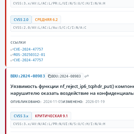
CVSS:3.x/AV:L/AC:L/PR:L/UI:N/S:U/C:H/I:N/A:H
CVSS 2.0
СРЕДНЯЯ 6.2
CVSS:2.0/AV:L/AC:L/Au:S/C:C/I:N/A:C
ССЫЛКИ
CVE-2024-47757
ROS-20250312-01
CVE-2024-47757
BDU:2024-08983
BDU:2024-08983
Уязвимость функции nf_reject_ip6_tcphdr_put() компо
нарушителю оказать воздействие на конфиденциал
2024-11-05
2026-01-19
ОПУБЛИКОВАНО:
ИЗМЕНЕНО:
CVSS 3.x
КРИТИЧЕСКАЯ 9.1
CVSS:3.x/AV:N/AC:L/PR:N/UI:N/S:U/C:H/I:N/A:H