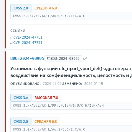
CVSS 2.0
СРЕДНЯЯ 6.8
CVSS:2.0/AV:L/AC:L/Au:S/C:C/I:C/A:C
ССЫЛКИ
CVE-2024-47751
CVE-2024-47751
BDU:2024-08995
BDU:2024-08995
Уязвимость функции efc_nport_vport_del() ядра опе
воздействие на конфиденциальность, целостность 
2024-11-05
2026-01-19
ОПУБЛИКОВАНО:
ИЗМЕНЕНО:
CVSS 3.x
ВЫСОКАЯ 7.8
CVSS:3.x/AV:L/AC:L/PR:L/UI:N/S:U/C:H/I:H/A:H
CVSS 2.0
СРЕДНЯЯ 6.8
CVSS:2.0/AV:L/AC:L/Au:S/C:C/I:C/A:C