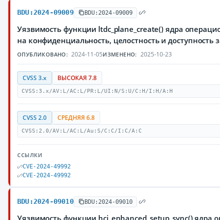
BDU:2024-09009
BDU:2024-09009
Уязвимость функции ltdc_plane_create() ядра опера
на конфиденциальность, целостность и доступност
2024-11-05
2025-10-23
ОПУБЛИКОВАНО:
ИЗМЕНЕНО:
CVSS 3.x
ВЫСОКАЯ 7.8
CVSS:3.x/AV:L/AC:L/PR:L/UI:N/S:U/C:H/I:H/A:H
CVSS 2.0
СРЕДНЯЯ 6.8
CVSS:2.0/AV:L/AC:L/Au:S/C:C/I:C/A:C
ССЫЛКИ
CVE-2024-49992
CVE-2024-49992
BDU:2024-09010
BDU:2024-09010
Уязвимость функции hci_enhanced_setup_sync() ядра