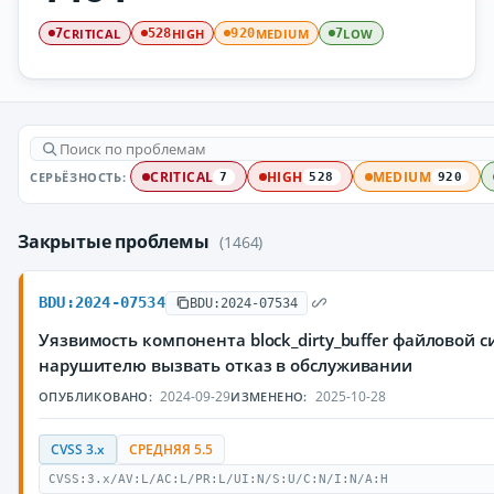
CRITICAL
HIGH
MEDIUM
LOW
7
528
920
7
СЕРЬЁЗНОСТЬ:
CRITICAL
HIGH
MEDIUM
7
528
920
Закрытые проблемы
(1464)
BDU:2024-07534
BDU:2024-07534
Уязвимость компонента block_dirty_buffer файловой 
нарушителю вызвать отказ в обслуживании
2024-09-29
2025-10-28
ОПУБЛИКОВАНО:
ИЗМЕНЕНО:
CVSS 3.x
СРЕДНЯЯ 5.5
CVSS:3.x/AV:L/AC:L/PR:L/UI:N/S:U/C:N/I:N/A:H