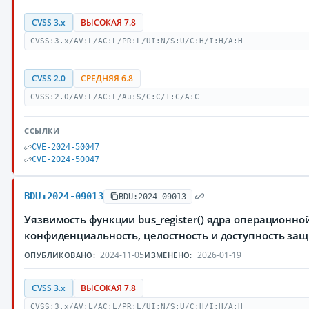
CVSS 3.x
ВЫСОКАЯ 7.8
CVSS:3.x/AV:L/AC:L/PR:L/UI:N/S:U/C:H/I:H/A:H
CVSS 2.0
СРЕДНЯЯ 6.8
CVSS:2.0/AV:L/AC:L/Au:S/C:C/I:C/A:C
ССЫЛКИ
CVE-2024-50047
CVE-2024-50047
BDU:2024-09013
BDU:2024-09013
Уязвимость функции bus_register() ядра операционн
конфиденциальность, целостность и доступность з
2024-11-05
2026-01-19
ОПУБЛИКОВАНО:
ИЗМЕНЕНО:
CVSS 3.x
ВЫСОКАЯ 7.8
CVSS:3.x/AV:L/AC:L/PR:L/UI:N/S:U/C:H/I:H/A:H