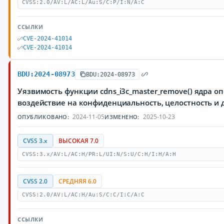
CVSS:2.0/AV:L/AC:L/Au:S/C:P/I:N/A:C
ССЫЛКИ
CVE-2024-41014
CVE-2024-41014
BDU:2024-08973
BDU:2024-08973
Уязвимость функции cdns_i3c_master_remove() ядра 
воздействие на конфиденциальность, целостность и
2024-11-05
2025-10-23
ОПУБЛИКОВАНО:
ИЗМЕНЕНО:
CVSS 3.x
ВЫСОКАЯ 7.0
CVSS:3.x/AV:L/AC:H/PR:L/UI:N/S:U/C:H/I:H/A:H
CVSS 2.0
СРЕДНЯЯ 6.0
CVSS:2.0/AV:L/AC:H/Au:S/C:C/I:C/A:C
ССЫЛКИ