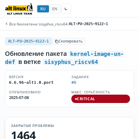
RU
EN
Все бюллетени
/
sisyphus_riscv64
/
ALT-PU-2025-9122-1
ALT-PU-2025-9122-1
Скопировать
Обновление пакета
kernel-image-un-
в ветке
def
sisyphus_riscv64
ВЕРСИЯ
ЗАДАНИЕ
#0
6.6.96-alt1.0.port
ОПУБЛИКОВАНО
МАКС. СЕРЬЁЗНОСТЬ
2025-07-08
CRITICAL
ЗАКРЫТЫЕ ПРОБЛЕМЫ
1464