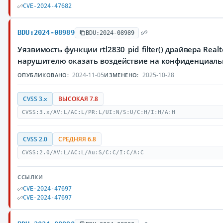
CVE-2024-47682
BDU:2024-08989
BDU:2024-08989
Уязвимость функции rtl2830_pid_filter() драйвера Re
нарушителю оказать воздействие на конфиденциаль
2024-11-05
2025-10-28
ОПУБЛИКОВАНО:
ИЗМЕНЕНО:
CVSS 3.x
ВЫСОКАЯ 7.8
CVSS:3.x/AV:L/AC:L/PR:L/UI:N/S:U/C:H/I:H/A:H
CVSS 2.0
СРЕДНЯЯ 6.8
CVSS:2.0/AV:L/AC:L/Au:S/C:C/I:C/A:C
ССЫЛКИ
CVE-2024-47697
CVE-2024-47697