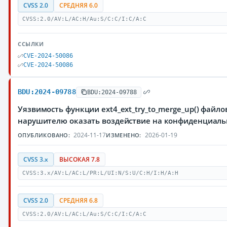
CVSS 2.0
СРЕДНЯЯ 6.0
CVSS:2.0/AV:L/AC:H/Au:S/C:C/I:C/A:C
ССЫЛКИ
CVE-2024-50086
CVE-2024-50086
BDU:2024-09788
BDU:2024-09788
Уязвимость функции ext4_ext_try_to_merge_up() файл
нарушителю оказать воздействие на конфиденциаль
2024-11-17
2026-01-19
ОПУБЛИКОВАНО:
ИЗМЕНЕНО:
CVSS 3.x
ВЫСОКАЯ 7.8
CVSS:3.x/AV:L/AC:L/PR:L/UI:N/S:U/C:H/I:H/A:H
CVSS 2.0
СРЕДНЯЯ 6.8
CVSS:2.0/AV:L/AC:L/Au:S/C:C/I:C/A:C