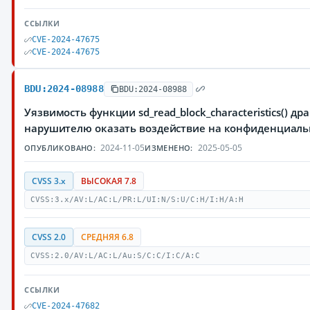
ССЫЛКИ
CVE-2024-47675
CVE-2024-47675
BDU:2024-08988
BDU:2024-08988
Уязвимость функции sd_read_block_characteristics() 
нарушителю оказать воздействие на конфиденциаль
2024-11-05
2025-05-05
ОПУБЛИКОВАНО:
ИЗМЕНЕНО:
CVSS 3.x
ВЫСОКАЯ 7.8
CVSS:3.x/AV:L/AC:L/PR:L/UI:N/S:U/C:H/I:H/A:H
CVSS 2.0
СРЕДНЯЯ 6.8
CVSS:2.0/AV:L/AC:L/Au:S/C:C/I:C/A:C
ССЫЛКИ
CVE-2024-47682