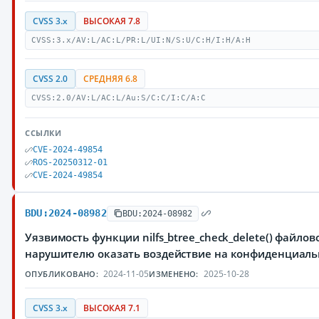
CVSS 3.x
ВЫСОКАЯ 7.8
CVSS:3.x/AV:L/AC:L/PR:L/UI:N/S:U/C:H/I:H/A:H
CVSS 2.0
СРЕДНЯЯ 6.8
CVSS:2.0/AV:L/AC:L/Au:S/C:C/I:C/A:C
ССЫЛКИ
CVE-2024-49854
ROS-20250312-01
CVE-2024-49854
BDU:2024-08982
BDU:2024-08982
Уязвимость функции nilfs_btree_check_delete() файло
нарушителю оказать воздействие на конфиденциал
2024-11-05
2025-10-28
ОПУБЛИКОВАНО:
ИЗМЕНЕНО:
CVSS 3.x
ВЫСОКАЯ 7.1