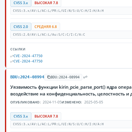
CVSS 3.x
ВЫСОКАЯ 7.8
CVSS:3.x/AV:L/AC:L/PR:L/UI:N/S:U/C:H/I:H/A:H
CVSS 2.0
СРЕДНЯЯ 6.8
CVSS:2.0/AV:L/AC:L/Au:S/C:C/I:C/A:C
ССЫЛКИ
CVE-2024-47750
CVE-2024-47750
BDU:2024-08994
BDU:2024-08994
Уязвимость функции kirin_pcie_parse_port() ядра оп
воздействие на конфиденциальность, целостность 
2024-11-05
2025-05-05
ОПУБЛИКОВАНО:
ИЗМЕНЕНО:
CVSS 3.x
ВЫСОКАЯ 7.8
CVSS:3.x/AV:L/AC:L/PR:L/UI:N/S:U/C:H/I:H/A:H