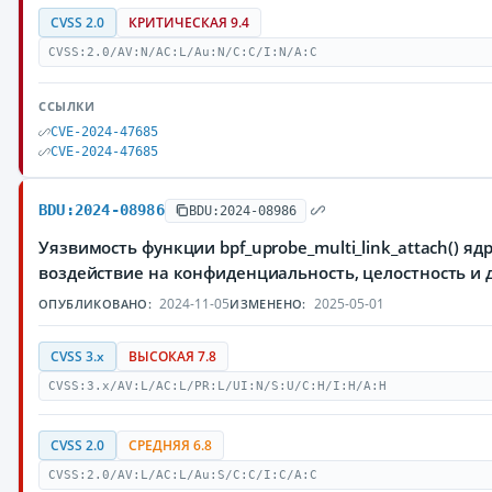
CVSS 2.0
КРИТИЧЕСКАЯ 9.4
CVSS:2.0/AV:N/AC:L/Au:N/C:C/I:N/A:C
ССЫЛКИ
CVE-2024-47685
CVE-2024-47685
BDU:2024-08986
BDU:2024-08986
Уязвимость функции bpf_uprobe_multi_link_attach() 
воздействие на конфиденциальность, целостность 
2024-11-05
2025-05-01
ОПУБЛИКОВАНО:
ИЗМЕНЕНО:
CVSS 3.x
ВЫСОКАЯ 7.8
CVSS:3.x/AV:L/AC:L/PR:L/UI:N/S:U/C:H/I:H/A:H
CVSS 2.0
СРЕДНЯЯ 6.8
CVSS:2.0/AV:L/AC:L/Au:S/C:C/I:C/A:C