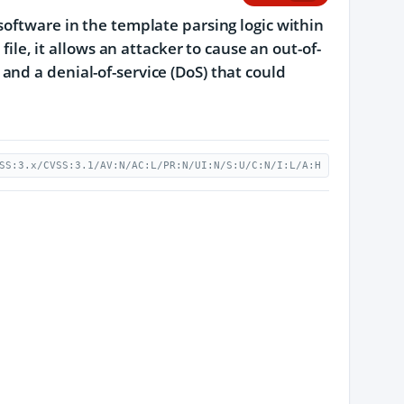
software in the template parsing logic within
file, it allows an attacker to cause an out-of-
nd a denial-of-service (DoS) that could
SS:3.x/CVSS:3.1/AV:N/AC:L/PR:N/UI:N/S:U/C:N/I:L/A:H