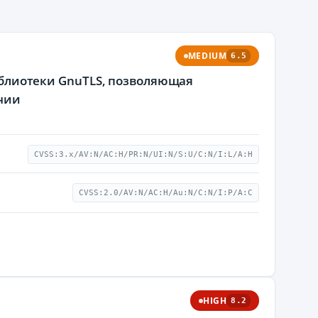
MEDIUM
6.5
библиотеки GnuTLS, позволяющая
ании
CVSS:3.x/AV:N/AC:H/PR:N/UI:N/S:U/C:N/I:L/A:H
CVSS:2.0/AV:N/AC:H/Au:N/C:N/I:P/A:C
HIGH
8.2