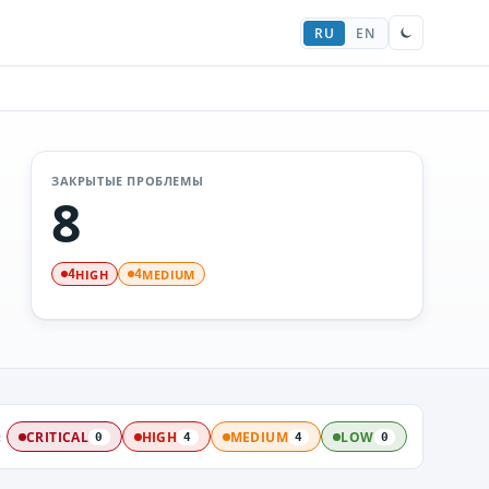
RU
EN
ЗАКРЫТЫЕ ПРОБЛЕМЫ
8
HIGH
MEDIUM
4
4
:
CRITICAL
HIGH
MEDIUM
LOW
0
4
4
0