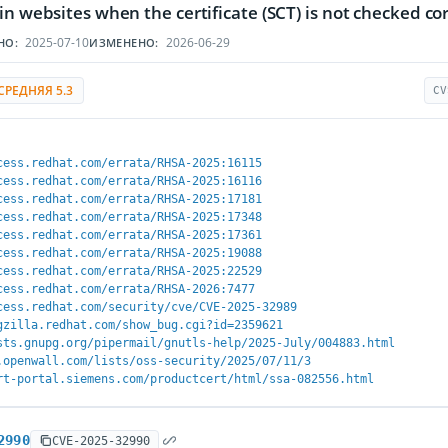
in websites when the certificate (SCT) is not checked cor
2025-07-10
2026-06-29
НО:
ИЗМЕНЕНО:
СРЕДНЯЯ 5.3
CV
cess.redhat.com/errata/RHSA-2025:16115
cess.redhat.com/errata/RHSA-2025:16116
cess.redhat.com/errata/RHSA-2025:17181
cess.redhat.com/errata/RHSA-2025:17348
cess.redhat.com/errata/RHSA-2025:17361
cess.redhat.com/errata/RHSA-2025:19088
cess.redhat.com/errata/RHSA-2025:22529
cess.redhat.com/errata/RHSA-2026:7477
cess.redhat.com/security/cve/CVE-2025-32989
gzilla.redhat.com/show_bug.cgi?id=2359621
sts.gnupg.org/pipermail/gnutls-help/2025-July/004883.html
.openwall.com/lists/oss-security/2025/07/11/3
rt-portal.siemens.com/productcert/html/ssa-082556.html
2990
CVE-2025-32990