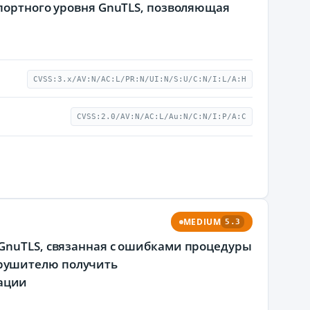
спортного уровня GnuTLS, позволяющая
CVSS:3.x/AV:N/AC:L/PR:N/UI:N/S:U/C:N/I:L/A:H
CVSS:2.0/AV:N/AC:L/Au:N/C:N/I:P/A:C
MEDIUM
5.3
 GnuTLS, связанная с ошибками процедуры
рушителю получить
ации