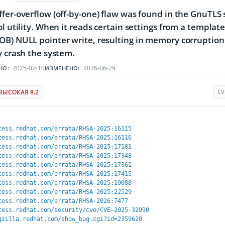
fer-overflow (off-by-one) flaw was found in the GnuTLS 
l utility. When it reads certain settings from a template 
B) NULL pointer write, resulting in memory corruption a
y crash the system.
2025-07-10
2026-06-29
НО:
ИЗМЕНЕНО:
ВЫСОКАЯ 8.2
CV
cess.redhat.com/errata/RHSA-2025:16115
cess.redhat.com/errata/RHSA-2025:16116
cess.redhat.com/errata/RHSA-2025:17181
cess.redhat.com/errata/RHSA-2025:17348
cess.redhat.com/errata/RHSA-2025:17361
cess.redhat.com/errata/RHSA-2025:17415
cess.redhat.com/errata/RHSA-2025:19088
cess.redhat.com/errata/RHSA-2025:22529
cess.redhat.com/errata/RHSA-2026:7477
cess.redhat.com/security/cve/CVE-2025-32990
gzilla.redhat.com/show_bug.cgi?id=2359620