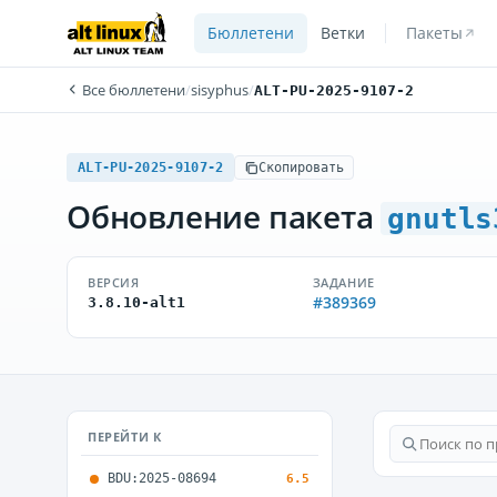
Бюллетени
Ветки
Пакеты
Все бюллетени
/
sisyphus
/
ALT-PU-2025-9107-2
ALT-PU-2025-9107-2
Скопировать
Обновление пакета
gnutls
ВЕРСИЯ
ЗАДАНИЕ
#389369
3.8.10-alt1
ПЕРЕЙТИ К
BDU:2025-08694
6.5