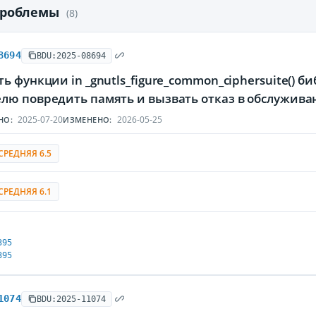
проблемы
(8)
8694
BDU:2025-08694
ь функции in _gnutls_figure_common_ciphersuite() 
лю повредить память и вызвать отказ в обслужив
2025-07-20
2026-05-25
НО:
ИЗМЕНЕНО:
СРЕДНЯЯ 6.5
СРЕДНЯЯ 6.1
395
395
1074
BDU:2025-11074