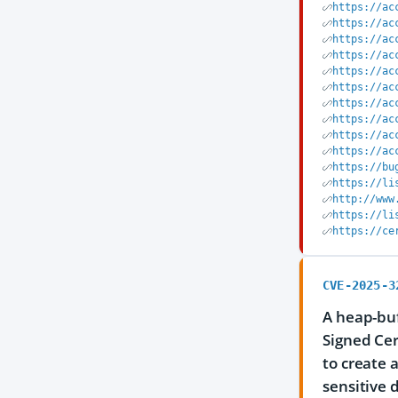
https://ac
https://ac
https://ac
https://ac
https://ac
https://ac
https://ac
https://ac
https://ac
https://ac
https://bu
https://li
http://www
https://li
https://ce
CVE-2025-3
A heap-buf
Signed Cer
to create 
sensitive 