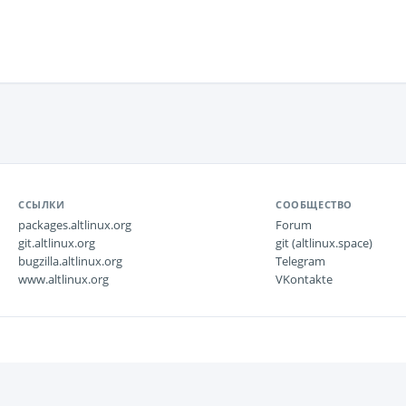
ССЫЛКИ
СООБЩЕСТВО
packages.altlinux.org
Forum
git.altlinux.org
git (altlinux.space)
bugzilla.altlinux.org
Telegram
www.altlinux.org
VKontakte