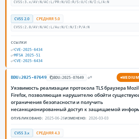
CVSS:3.x/AV:N/AC:L/PR:N/UI:R/S:U/C:N/I:L/A:N
CVSS 2.0
СРЕДНЯЯ 5.0
CVSS:2.0/AV:N/AC:L/Au:N/C:N/I:P/A:N
ССЫЛКИ
CVE-2025-6434
MFSA 2025-51
CVE-2025-6434
BDU:2025-07649
MEDIU
BDU:2025-07649
Уязвимость реализации протокола TLS браузера Mozil
Firefox, позволяющая нарушителю обойти существу
ограничения безопасности и получить
несанкционированный доступ к защищаемой инфор
2025-06-26
2026-03-03
ОПУБЛИКОВАНО:
ИЗМЕНЕНО:
CVSS 3.x
СРЕДНЯЯ 4.3