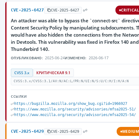
CVE-2025-6427
CRITICA
CVE-2025-6427
An attacker was able to bypass the `connect-src` directiv
Content Security Policy by manipulating subdocuments. T
would have also hidden the connections from the Networ
in Devtools. This vulnerability was fixed in Firefox 140 and
Thunderbird 140.
2025-06-24
2026-06-17
ОПУБЛИКОВАНО:
ИЗМЕНЕНО:
CVSS 3.x
КРИТИЧЕСКАЯ 9.1
CVSS:3.x/CVSS:3.1/AV:N/AC:L/PR:N/UI:N/S:U/C:H/I:H/A:N
ССЫЛКИ
https://bugzilla.mozilla.org/show_bug.cgi?id=1966927
https://www.mozilla.org/security/advisories/mfsa2025-51/
https://www.mozilla.org/security/advisories/mfsa2025-54/
CVE-2025-6429
MEDIU
CVE-2025-6429