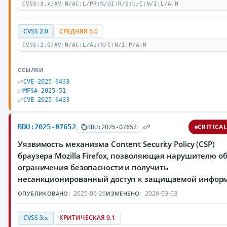
CVSS:3.x/AV:N/AC:L/PR:N/UI:R/S:U/C:N/I:L/A:N
CVSS 2.0
СРЕДНЯЯ 5.0
CVSS:2.0/AV:N/AC:L/Au:N/C:N/I:P/A:N
ССЫЛКИ
CVE-2025-6433
MFSA 2025-51
CVE-2025-6433
BDU:2025-07652
CRITICA
BDU:2025-07652
Уязвимость механизма Content Security Policy (CSP)
браузера Mozilla Firefox, позволяющая нарушителю о
ограничения безопасности и получить
несанкционированный доступ к защищаемой инфор
2025-06-26
2026-03-03
ОПУБЛИКОВАНО:
ИЗМЕНЕНО:
CVSS 3.x
КРИТИЧЕСКАЯ 9.1