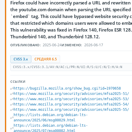
Firefox could have incorrectly parsed a URL and rewritten 
the youtube.com domain when parsing the URL specified 
`embed` tag. This could have bypassed website security 
that restricted which domains users were allowed to emb
This vulnerability was fixed in Firefox 140, Firefox ESR 128
Thunderbird 140, and Thunderbird 128.12.
2025-06-24
2026-06-17
ОПУБЛИКОВАНО:
ИЗМЕНЕНО:
CVSS 3.x
СРЕДНЯЯ 6.5
CVSS:3.x/CVSS:3.1/AV:N/AC:L/PR:N/UI:R/S:U/C:N/I:H/A:N
ССЫЛКИ
https://bugzilla.mozilla.org/show_bug.cgi?id=1970658
https://www.mozilla.org/security/advisories/mfsa2025-51/
https://www.mozilla.org/security/advisories/mfsa2025-53/
https://www.mozilla.org/security/advisories/mfsa2025-54/
https://www.mozilla.org/security/advisories/mfsa2025-55/
https://lists.debian.org/debian-lts-
announce/2025/06/msg00029.html
https://lists.debian.org/debian-lts-
announce/2025/07/msg00002.html