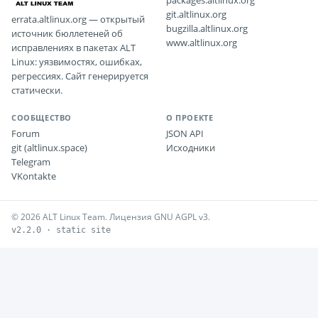
packages.altlinux.org
git.altlinux.org
errata.altlinux.org — открытый
bugzilla.altlinux.org
источник бюллетеней об
www.altlinux.org
исправлениях в пакетах ALT
Linux: уязвимостях, ошибках,
регрессиях. Сайт генерируется
статически.
СООБЩЕСТВО
О ПРОЕКТЕ
Forum
JSON API
git (altlinux.space)
Исходники
Telegram
VKontakte
© 2026 ALT Linux Team. Лицензия GNU AGPL v3.
v2.2.0 · static site