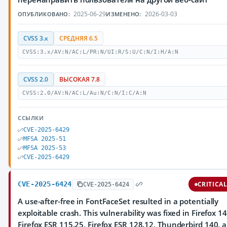
2025-06-29
2026-03-03
ОПУБЛИКОВАНО:
ИЗМЕНЕНО:
CVSS 3.x
СРЕДНЯЯ 6.5
CVSS:3.x/AV:N/AC:L/PR:N/UI:R/S:U/C:N/I:H/A:N
CVSS 2.0
ВЫСОКАЯ 7.8
CVSS:2.0/AV:N/AC:L/Au:N/C:N/I:C/A:N
ССЫЛКИ
CVE-2025-6429
MFSA 2025-51
MFSA 2025-53
CVE-2025-6429
CVE-2025-6424
CRITICA
CVE-2025-6424
A use-after-free in FontFaceSet resulted in a potentially
exploitable crash. This vulnerability was fixed in Firefox 14
Firefox ESR 115.25, Firefox ESR 128.12, Thunderbird 140, 