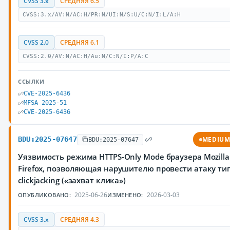
CVSS 3.x
СРЕДНЯЯ 6.5
CVSS:3.x/AV:N/AC:H/PR:N/UI:N/S:U/C:N/I:L/A:H
CVSS 2.0
СРЕДНЯЯ 6.1
CVSS:2.0/AV:N/AC:H/Au:N/C:N/I:P/A:C
ССЫЛКИ
CVE-2025-6436
MFSA 2025-51
CVE-2025-6436
BDU:2025-07647
MEDIU
BDU:2025-07647
Уязвимость режима HTTPS-Only Mode браузера Mozilla
Firefox, позволяющая нарушителю провести атаку ти
clickjacking («захват клика»)
2025-06-26
2026-03-03
ОПУБЛИКОВАНО:
ИЗМЕНЕНО:
CVSS 3.x
СРЕДНЯЯ 4.3