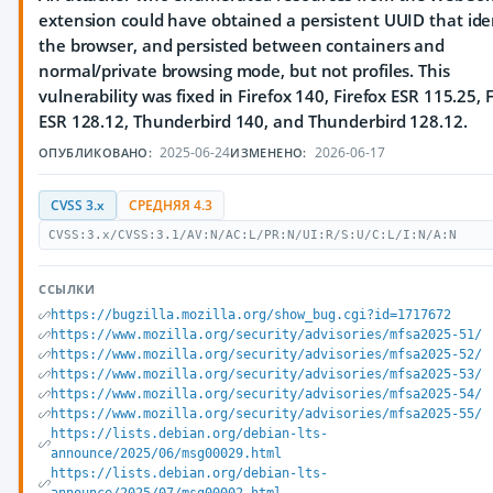
extension could have obtained a persistent UUID that ide
the browser, and persisted between containers and
normal/private browsing mode, but not profiles. This
vulnerability was fixed in Firefox 140, Firefox ESR 115.25, 
ESR 128.12, Thunderbird 140, and Thunderbird 128.12.
2025-06-24
2026-06-17
ОПУБЛИКОВАНО:
ИЗМЕНЕНО:
CVSS 3.x
СРЕДНЯЯ 4.3
CVSS:3.x/CVSS:3.1/AV:N/AC:L/PR:N/UI:R/S:U/C:L/I:N/A:N
ССЫЛКИ
https://bugzilla.mozilla.org/show_bug.cgi?id=1717672
https://www.mozilla.org/security/advisories/mfsa2025-51/
https://www.mozilla.org/security/advisories/mfsa2025-52/
https://www.mozilla.org/security/advisories/mfsa2025-53/
https://www.mozilla.org/security/advisories/mfsa2025-54/
https://www.mozilla.org/security/advisories/mfsa2025-55/
https://lists.debian.org/debian-lts-
announce/2025/06/msg00029.html
https://lists.debian.org/debian-lts-