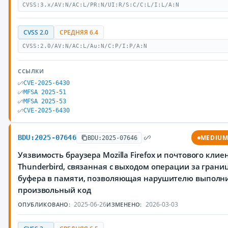
CVSS:3.x/AV:N/AC:L/PR:N/UI:R/S:C/C:L/I:L/A:N
CVSS 2.0
СРЕДНЯЯ 6.4
CVSS:2.0/AV:N/AC:L/Au:N/C:P/I:P/A:N
ССЫЛКИ
CVE-2025-6430
MFSA 2025-51
MFSA 2025-53
CVE-2025-6430
BDU:2025-07646
MEDIU
BDU:2025-07646
Уязвимость браузера Mozilla Firefox и почтового клие
Thunderbird, связанная с выходом операции за грани
буфера в памяти, позволяющая нарушителю выполн
произвольный код
2025-06-26
2026-03-03
ОПУБЛИКОВАНО:
ИЗМЕНЕНО: