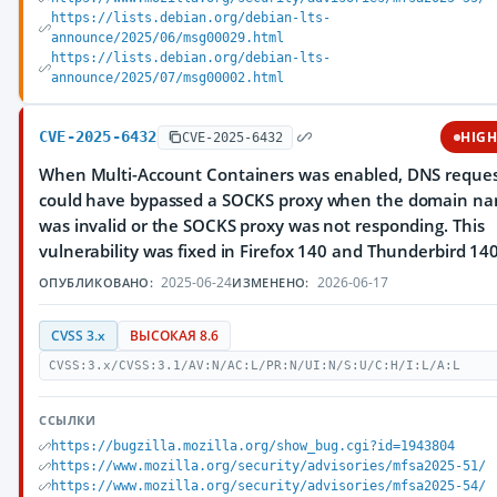
https://lists.debian.org/debian-lts-
announce/2025/06/msg00029.html
https://lists.debian.org/debian-lts-
announce/2025/07/msg00002.html
CVE-2025-6432
HIG
CVE-2025-6432
When Multi-Account Containers was enabled, DNS reques
could have bypassed a SOCKS proxy when the domain n
was invalid or the SOCKS proxy was not responding. This
vulnerability was fixed in Firefox 140 and Thunderbird 140
2025-06-24
2026-06-17
ОПУБЛИКОВАНО:
ИЗМЕНЕНО:
CVSS 3.x
ВЫСОКАЯ 8.6
CVSS:3.x/CVSS:3.1/AV:N/AC:L/PR:N/UI:N/S:U/C:H/I:L/A:L
ССЫЛКИ
https://bugzilla.mozilla.org/show_bug.cgi?id=1943804
https://www.mozilla.org/security/advisories/mfsa2025-51/
https://www.mozilla.org/security/advisories/mfsa2025-54/