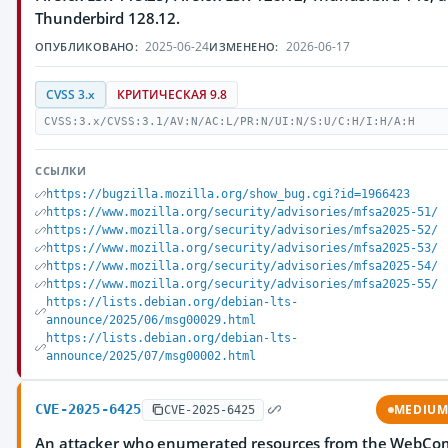
Thunderbird 128.12.
2025-06-24
2026-06-17
ОПУБЛИКОВАНО:
ИЗМЕНЕНО:
CVSS 3.x
КРИТИЧЕСКАЯ 9.8
CVSS:3.x/CVSS:3.1/AV:N/AC:L/PR:N/UI:N/S:U/C:H/I:H/A:H
ССЫЛКИ
https://bugzilla.mozilla.org/show_bug.cgi?id=1966423
https://www.mozilla.org/security/advisories/mfsa2025-51/
https://www.mozilla.org/security/advisories/mfsa2025-52/
https://www.mozilla.org/security/advisories/mfsa2025-53/
https://www.mozilla.org/security/advisories/mfsa2025-54/
https://www.mozilla.org/security/advisories/mfsa2025-55/
https://lists.debian.org/debian-lts-
announce/2025/06/msg00029.html
https://lists.debian.org/debian-lts-
announce/2025/07/msg00002.html
CVE-2025-6425
MEDIU
CVE-2025-6425
An attacker who enumerated resources from the WebCo