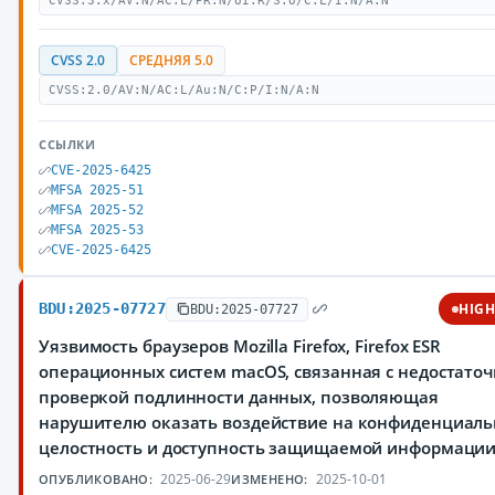
CVSS:3.x/AV:N/AC:L/PR:N/UI:R/S:U/C:L/I:N/A:N
CVSS 2.0
СРЕДНЯЯ 5.0
CVSS:2.0/AV:N/AC:L/Au:N/C:P/I:N/A:N
ССЫЛКИ
CVE-2025-6425
MFSA 2025-51
MFSA 2025-52
MFSA 2025-53
CVE-2025-6425
BDU:2025-07727
HIG
BDU:2025-07727
Уязвимость браузеров Mozilla Firefox, Firefox ESR
операционных систем macOS, связанная с недостато
проверкой подлинности данных, позволяющая
нарушителю оказать воздействие на конфиденциаль
целостность и доступность защищаемой информаци
2025-06-29
2025-10-01
ОПУБЛИКОВАНО:
ИЗМЕНЕНО: