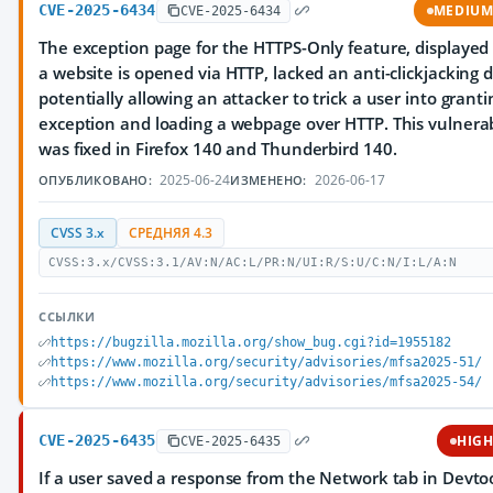
CVE-2025-6434
MEDIU
CVE-2025-6434
The exception page for the HTTPS-Only feature, displaye
a website is opened via HTTP, lacked an anti-clickjacking d
potentially allowing an attacker to trick a user into grant
exception and loading a webpage over HTTP. This vulnerab
was fixed in Firefox 140 and Thunderbird 140.
2025-06-24
2026-06-17
ОПУБЛИКОВАНО:
ИЗМЕНЕНО:
CVSS 3.x
СРЕДНЯЯ 4.3
CVSS:3.x/CVSS:3.1/AV:N/AC:L/PR:N/UI:R/S:U/C:N/I:L/A:N
ССЫЛКИ
https://bugzilla.mozilla.org/show_bug.cgi?id=1955182
https://www.mozilla.org/security/advisories/mfsa2025-51/
https://www.mozilla.org/security/advisories/mfsa2025-54/
CVE-2025-6435
HIG
CVE-2025-6435
If a user saved a response from the Network tab in Devto