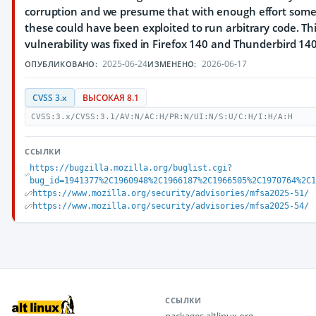
corruption and we presume that with enough effort some
these could have been exploited to run arbitrary code. Th
vulnerability was fixed in Firefox 140 and Thunderbird 140
2025-06-24
2026-06-17
ОПУБЛИКОВАНО:
ИЗМЕНЕНО:
CVSS 3.x
ВЫСОКАЯ 8.1
CVSS:3.x/CVSS:3.1/AV:N/AC:H/PR:N/UI:N/S:U/C:H/I:H/A:H
ССЫЛКИ
https://bugzilla.mozilla.org/buglist.cgi?
bug_id=1941377%2C1960948%2C1966187%2C1966505%2C1970764%2C1
https://www.mozilla.org/security/advisories/mfsa2025-51/
https://www.mozilla.org/security/advisories/mfsa2025-54/
ССЫЛКИ