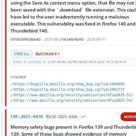
using the Save As context menu option, that file may not
been saved with the `.download` file extension. This cou
have led to the user inadvertently running a malicious
executable. This vulnerability was fixed in Firefox 140 and
Thunderbird 140.
2025-06-24
2026-06-17
ОПУБЛИКОВАНО:
ИЗМЕНЕНО:
CVSS 3.x
ВЫСОКАЯ 8.1
CVSS:3.x/CVSS:3.1/AV:N/AC:H/PR:N/UI:N/S:U/C:H/I:H/A:H
ССЫЛКИ
https://bugzilla.mozilla.org/show_bug.cgi?id=1950056
https://bugzilla.mozilla.org/show_bug.cgi?id=1961777
https://www.mozilla.org/security/advisories/mfsa2025-51/
https://www.mozilla.org/security/advisories/mfsa2025-54/
CVE-2025-6436
HIG
CVE-2025-6436
Memory safety bugs present in Firefox 139 and Thunderb
139. Some of these bugs showed evidence of memory