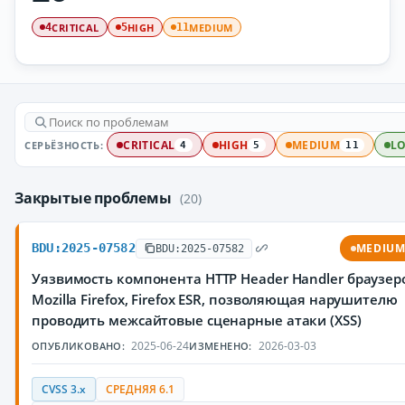
CRITICAL
HIGH
MEDIUM
4
5
11
СЕРЬЁЗНОСТЬ:
CRITICAL
HIGH
MEDIUM
L
4
5
11
Закрытые проблемы
(20)
BDU:2025-07582
MEDIU
BDU:2025-07582
Уязвимость компонента HTTP Header Handler браузер
Mozilla Firefox, Firefox ESR, позволяющая нарушителю
проводить межсайтовые сценарные атаки (XSS)
2025-06-24
2026-03-03
ОПУБЛИКОВАНО:
ИЗМЕНЕНО:
CVSS 3.x
СРЕДНЯЯ 6.1