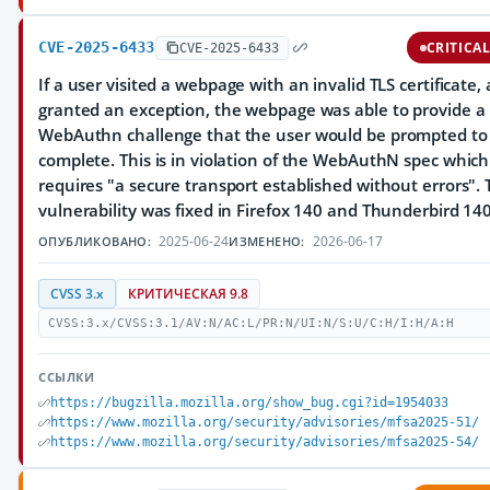
CVE-2025-6433
CRITICA
CVE-2025-6433
If a user visited a webpage with an invalid TLS certificate,
granted an exception, the webpage was able to provide a
WebAuthn challenge that the user would be prompted to
complete. This is in violation of the WebAuthN spec which
requires "a secure transport established without errors". 
vulnerability was fixed in Firefox 140 and Thunderbird 140
2025-06-24
2026-06-17
ОПУБЛИКОВАНО:
ИЗМЕНЕНО:
CVSS 3.x
КРИТИЧЕСКАЯ 9.8
CVSS:3.x/CVSS:3.1/AV:N/AC:L/PR:N/UI:N/S:U/C:H/I:H/A:H
ССЫЛКИ
https://bugzilla.mozilla.org/show_bug.cgi?id=1954033
https://www.mozilla.org/security/advisories/mfsa2025-51/
https://www.mozilla.org/security/advisories/mfsa2025-54/