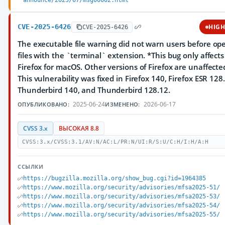
announce/2025/07/msg00002.html
CVE-2025-6426
HIG
CVE-2025-6426
The executable file warning did not warn users before op
files with the `terminal` extension. *This bug only affects
Firefox for macOS. Other versions of Firefox are unaffected
This vulnerability was fixed in Firefox 140, Firefox ESR 128
Thunderbird 140, and Thunderbird 128.12.
2025-06-24
2026-06-17
ОПУБЛИКОВАНО:
ИЗМЕНЕНО:
CVSS 3.x
ВЫСОКАЯ 8.8
CVSS:3.x/CVSS:3.1/AV:N/AC:L/PR:N/UI:R/S:U/C:H/I:H/A:H
ССЫЛКИ
https://bugzilla.mozilla.org/show_bug.cgi?id=1964385
https://www.mozilla.org/security/advisories/mfsa2025-51/
https://www.mozilla.org/security/advisories/mfsa2025-53/
https://www.mozilla.org/security/advisories/mfsa2025-54/
https://www.mozilla.org/security/advisories/mfsa2025-55/