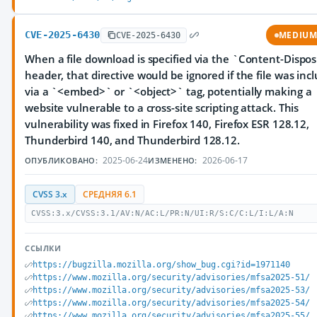
CVE-2025-6430
MEDIU
CVE-2025-6430
When a file download is specified via the `Content-Dispos
header, that directive would be ignored if the file was inc
via a `<embed>` or `<object>` tag, potentially making a
website vulnerable to a cross-site scripting attack. This
vulnerability was fixed in Firefox 140, Firefox ESR 128.12,
Thunderbird 140, and Thunderbird 128.12.
2025-06-24
2026-06-17
ОПУБЛИКОВАНО:
ИЗМЕНЕНО:
CVSS 3.x
СРЕДНЯЯ 6.1
CVSS:3.x/CVSS:3.1/AV:N/AC:L/PR:N/UI:R/S:C/C:L/I:L/A:N
ССЫЛКИ
https://bugzilla.mozilla.org/show_bug.cgi?id=1971140
https://www.mozilla.org/security/advisories/mfsa2025-51/
https://www.mozilla.org/security/advisories/mfsa2025-53/
https://www.mozilla.org/security/advisories/mfsa2025-54/
https://www.mozilla.org/security/advisories/mfsa2025-55/