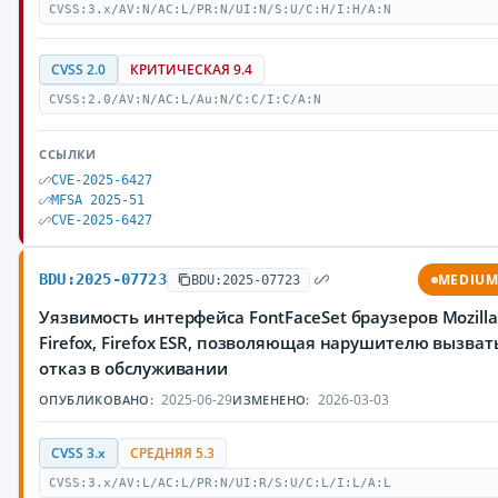
CVSS:3.x/AV:N/AC:L/PR:N/UI:N/S:U/C:H/I:H/A:N
CVSS 2.0
КРИТИЧЕСКАЯ 9.4
CVSS:2.0/AV:N/AC:L/Au:N/C:C/I:C/A:N
ССЫЛКИ
CVE-2025-6427
MFSA 2025-51
CVE-2025-6427
BDU:2025-07723
MEDIU
BDU:2025-07723
Уязвимость интерфейса FontFaceSet браузеров Mozilla
Firefox, Firefox ESR, позволяющая нарушителю вызват
отказ в обслуживании
2025-06-29
2026-03-03
ОПУБЛИКОВАНО:
ИЗМЕНЕНО:
CVSS 3.x
СРЕДНЯЯ 5.3
CVSS:3.x/AV:L/AC:L/PR:N/UI:R/S:U/C:L/I:L/A:L