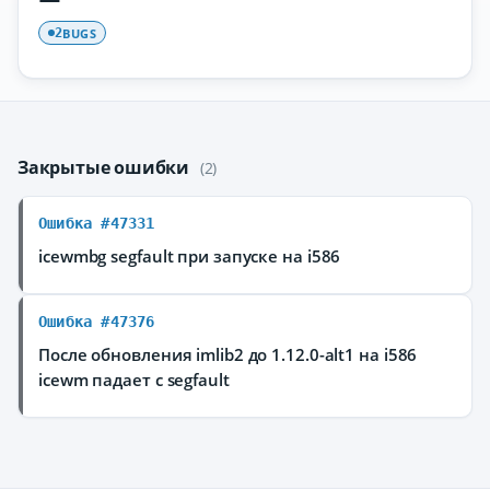
BUGS
2
Закрытые ошибки
(2)
Ошибка #47331
icewmbg segfault при запуске на i586
Ошибка #47376
После обновления imlib2 до 1.12.0-alt1 на i586
icewm падает с segfault