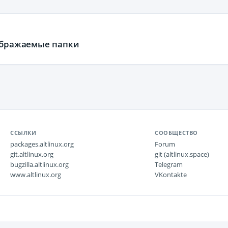
тображаемые папки
ССЫЛКИ
СООБЩЕСТВО
packages.altlinux.org
Forum
git.altlinux.org
git (altlinux.space)
bugzilla.altlinux.org
Telegram
www.altlinux.org
VKontakte