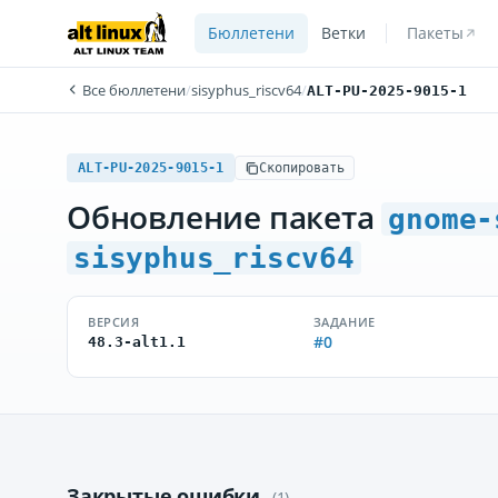
Бюллетени
Ветки
Пакеты
Все бюллетени
/
sisyphus_riscv64
/
ALT-PU-2025-9015-1
ALT-PU-2025-9015-1
Скопировать
Обновление пакета
gnome-
sisyphus_riscv64
ВЕРСИЯ
ЗАДАНИЕ
#0
48.3-alt1.1
Закрытые ошибки
(1)