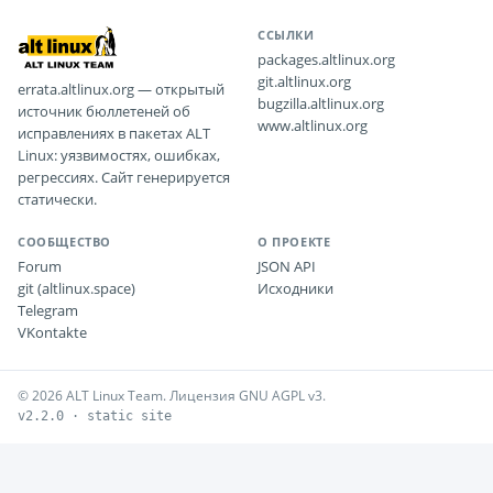
ССЫЛКИ
packages.altlinux.org
git.altlinux.org
errata.altlinux.org — открытый
bugzilla.altlinux.org
источник бюллетеней об
www.altlinux.org
исправлениях в пакетах ALT
Linux: уязвимостях, ошибках,
регрессиях. Сайт генерируется
статически.
СООБЩЕСТВО
О ПРОЕКТЕ
Forum
JSON API
git (altlinux.space)
Исходники
Telegram
VKontakte
© 2026 ALT Linux Team. Лицензия GNU AGPL v3.
v2.2.0 · static site