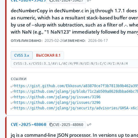
CVE-2024-53427
CVE-2024-53427
decNumberCopy in decNumber.c in jq through 1.7.1 does n
as numeric, which has a resultant stack-based buffer ove
by use of --slurp with subtraction, such as a filter of .-. w
with NaN (e.g., "1 NaN123" immediately followed by many
2025-02-26
2026-06-17
ОПУБЛИКОВАНО:
ИЗМЕНЕНО:
CVSS 3.x
ВЫСОКАЯ 8.1
CVSS:3.x/CVSS:3.1/AV:L/AC:H/PR:N/UI:N/S:C/C:H/I:H/A:H
ССЫЛКИ
https://gist.github.com/Ekkosun/a83870ce7f3b7813b9b462a39
https://github.com/jqlang/jq/blob/71c2ab509a8628dbbad4bc7
https://github.com/jqlang/jq/issues/3196
https://github.com/jqlang/jq/issues/3296
https://github.com/jqlang/jq/security/advisories/GHSA-x6c
CVE-2025-48060
CVE-2025-48060
jq is a command-line JSON processor. In versions up to and