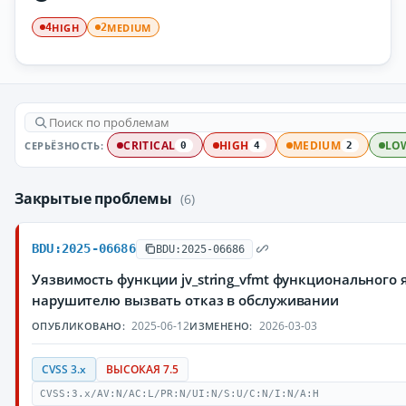
HIGH
MEDIUM
4
2
СЕРЬЁЗНОСТЬ:
CRITICAL
HIGH
MEDIUM
LO
0
4
2
Закрытые проблемы
(6)
BDU:2025-06686
BDU:2025-06686
Уязвимость функции jv_string_vfmt функционального
нарушителю вызвать отказ в обслуживании
2025-06-12
2026-03-03
ОПУБЛИКОВАНО:
ИЗМЕНЕНО:
CVSS 3.x
ВЫСОКАЯ 7.5
CVSS:3.x/AV:N/AC:L/PR:N/UI:N/S:U/C:N/I:N/A:H