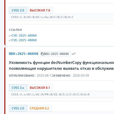
CVSS 2.0
ВЫСОКАЯ 7.8
CVSS:2.0/AV:N/AC:L/Au:N/C:N/I:N/A:C
ССЫЛКИ
CVE-2025-48060
CVE-2025-48060
BDU:2025-06690
BDU:2025-06690
Уязвимость функции decNumberCopy функциональног
позволяющая нарушителю вызвать отказ в обслужи
2025-06-12
2026-03-09
ОПУБЛИКОВАНО:
ИЗМЕНЕНО:
CVSS 3.x
ВЫСОКАЯ 8.1
CVSS:3.x/AV:L/AC:H/PR:N/UI:N/S:C/C:H/I:H/A:H
CVSS 2.0
СРЕДНЯЯ 6.2