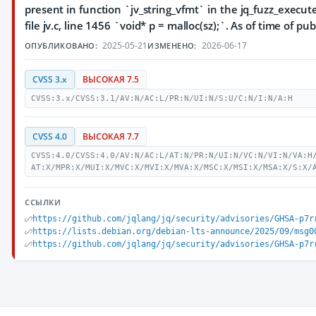
present in function `jv_string_vfmt` in the jq_fuzz_execu
file jv.c, line 1456 `void* p = malloc(sz);`. As of time of p
2025-05-21
2026-06-17
ОПУБЛИКОВАНО:
ИЗМЕНЕНО:
CVSS 3.x
ВЫСОКАЯ 7.5
CVSS:3.x/CVSS:3.1/AV:N/AC:L/PR:N/UI:N/S:U/C:N/I:N/A:H
CVSS 4.0
ВЫСОКАЯ 7.7
CVSS:4.0/CVSS:4.0/AV:N/AC:L/AT:N/PR:N/UI:N/VC:N/VI:N/VA:H
AT:X/MPR:X/MUI:X/MVC:X/MVI:X/MVA:X/MSC:X/MSI:X/MSA:X/S:X/
ССЫЛКИ
https://github.com/jqlang/jq/security/advisories/GHSA-p7r
https://lists.debian.org/debian-lts-announce/2025/09/msg0
https://github.com/jqlang/jq/security/advisories/GHSA-p7r