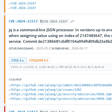
CVE-2024-23337
CVE-2024-23337
CVE-2024-23337
CVE-2024-23337
jq is a command-line JSON processor. In versions up to and
when assigning value using an index of 2147483647, the si
service. Commit de21386681c0df0104a99d9d09db23a9b2a7
2025-05-21
2026-06-17
ОПУБЛИКОВАНО:
ИЗМЕНЕНО:
CVSS 3.x
СРЕДНЯЯ 6.5
CVSS:3.x/CVSS:3.1/AV:N/AC:L/PR:N/UI:R/S:U/C:N/I:N/A:H
ССЫЛКИ
https://github.com/jqlang/jq/commit/de21386681c0df0104a99
https://github.com/jqlang/jq/issues/3262
https://github.com/jqlang/jq/security/advisories/GHSA-2q6
https://github.com/jqlang/jq/security/advisories/GHSA-2q6