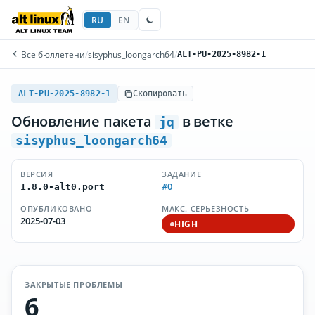
RU
EN
Все бюллетени
/
sisyphus_loongarch64
/
ALT-PU-2025-8982-1
ALT-PU-2025-8982-1
Скопировать
Обновление пакета
в ветке
jq
sisyphus_loongarch64
ВЕРСИЯ
ЗАДАНИЕ
#0
1.8.0-alt0.port
ОПУБЛИКОВАНО
МАКС. СЕРЬЁЗНОСТЬ
2025-07-03
HIGH
ЗАКРЫТЫЕ ПРОБЛЕМЫ
6