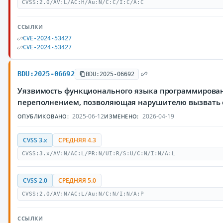
CVSS:2.0/AV:L/AC:H/Au:N/C:C/I:C/A:C
ССЫЛКИ
CVE-2024-53427
CVE-2024-53427
BDU:2025-06692
BDU:2025-06692
Уязвимость функционального языка программировани
переполнением, позволяющая нарушителю вызвать 
2025-06-12
2026-04-19
ОПУБЛИКОВАНО:
ИЗМЕНЕНО:
CVSS 3.x
СРЕДНЯЯ 4.3
CVSS:3.x/AV:N/AC:L/PR:N/UI:R/S:U/C:N/I:N/A:L
CVSS 2.0
СРЕДНЯЯ 5.0
CVSS:2.0/AV:N/AC:L/Au:N/C:N/I:N/A:P
ССЫЛКИ