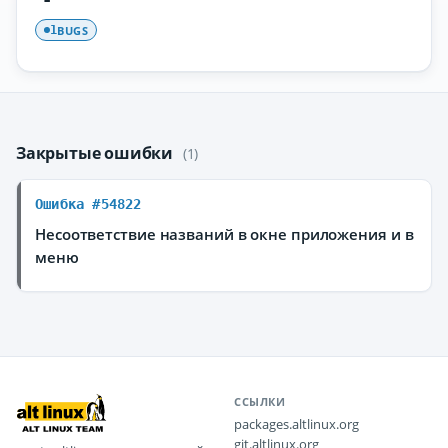
BUGS
1
Закрытые ошибки
(1)
Ошибка #54822
Несоответствие названий в окне приложения и в
меню
ССЫЛКИ
packages.altlinux.org
git.altlinux.org