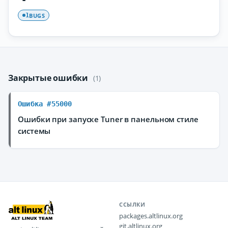
BUGS
1
Закрытые ошибки
(1)
Ошибка #55000
Ошибки при запуске Tuner в панельном стиле
системы
ССЫЛКИ
packages.altlinux.org
git.altlinux.org