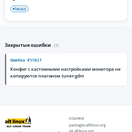
BUGS
1
Закрытые ошибки
(1)
Ошибка #55027
Конфиг с кастомными настройками монитора не
копируются плагином tuner-gdm
ССЫЛКИ
packages.altlinux.org
git.altlinux.org