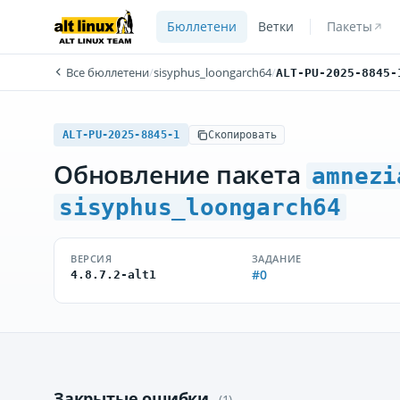
Бюллетени
Ветки
Пакеты
Все бюллетени
/
sisyphus_loongarch64
/
ALT-PU-2025-8845-
ALT-PU-2025-8845-1
Скопировать
Обновление пакета
amnezi
sisyphus_loongarch64
ВЕРСИЯ
ЗАДАНИЕ
#0
4.8.7.2-alt1
Закрытые ошибки
(1)