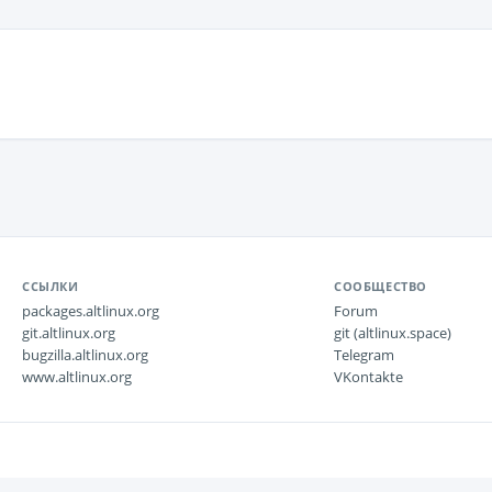
ССЫЛКИ
СООБЩЕСТВО
packages.altlinux.org
Forum
git.altlinux.org
git (altlinux.space)
bugzilla.altlinux.org
Telegram
www.altlinux.org
VKontakte