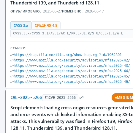
Thunderbird 139, and Thunderbird 128.11.
2025-05-27
2026-06-17
ОПУБЛИКОВАНО:
ИЗМЕНЕНО:
CVSS 3.x
СРЕДНЯЯ 4.8
CVSS:3.x/CVSS:3.1/AV:L/AC:L/PR:L/UI:R/S:U/C:L/I:L/A:L
ССЫЛКИ
https://bugzilla.mozilla.org/show_bug.cgi?id=1962301
https://www.mozilla.org/security/advisories/mfsa2025-42/
https://www.mozilla.org/security/advisories/mfsa2025-43/
https://www.mozilla.org/security/advisories/mfsa2025-44/
https://www.mozilla.org/security/advisories/mfsa2025-45/
https://www.mozilla.org/security/advisories/mfsa2025-46/
CVE-2025-5266
MEDIU
CVE-2025-5266
Script elements loading cross-origin resources generated 
and error events which leaked information enabling XS-L
attacks. This vulnerability was fixed in Firefox 139, Firefox
128.11, Thunderbird 139, and Thunderbird 128.11.