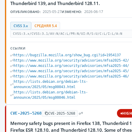
Thunderbird 139, and Thunderbird 128.11.
2025-05-27
2026-06-17
ОПУБЛИКОВАНО:
ИЗМЕНЕНО:
CVSS 3.x
СРЕДНЯЯ 5.4
CVSS:3.x/CVSS:3.1/AV:N/AC:L/PR:N/UI:R/S:U/C:L/I:L/A:N
ССЫЛКИ
https://bugzilla.mozilla.org/show_bug.cgi?id=1954137
https://www.mozilla.org/security/advisories/mfsa2025-42/
https://www.mozilla.org/security/advisories/mfsa2025-44/
https://www.mozilla.org/security/advisories/mfsa2025-45/
https://www.mozilla.org/security/advisories/mfsa2025-46/
https://lists.debian.org/debian-lts-
announce/2025/05/msg00043.html
https://lists.debian.org/debian-lts-
announce/2025/05/msg00046.html
CVE-2025-5268
HIG
CVE-2025-5268
Memory safety bugs present in Firefox 138, Thunderbird 1
Firefox ESR 128.10, and Thunderbird 128.10. Some of the