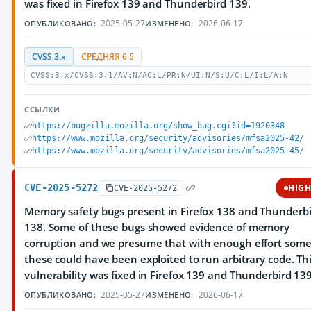
was fixed in Firefox 139 and Thunderbird 139.
2025-05-27
2026-06-17
ОПУБЛИКОВАНО:
ИЗМЕНЕНО:
CVSS 3.x
СРЕДНЯЯ 6.5
CVSS:3.x/CVSS:3.1/AV:N/AC:L/PR:N/UI:N/S:U/C:L/I:L/A:N
ССЫЛКИ
https://bugzilla.mozilla.org/show_bug.cgi?id=1920348
https://www.mozilla.org/security/advisories/mfsa2025-42/
https://www.mozilla.org/security/advisories/mfsa2025-45/
CVE-2025-5272
HIG
CVE-2025-5272
Memory safety bugs present in Firefox 138 and Thunderb
138. Some of these bugs showed evidence of memory
corruption and we presume that with enough effort some
these could have been exploited to run arbitrary code. Th
vulnerability was fixed in Firefox 139 and Thunderbird 139
2025-05-27
2026-06-17
ОПУБЛИКОВАНО:
ИЗМЕНЕНО: