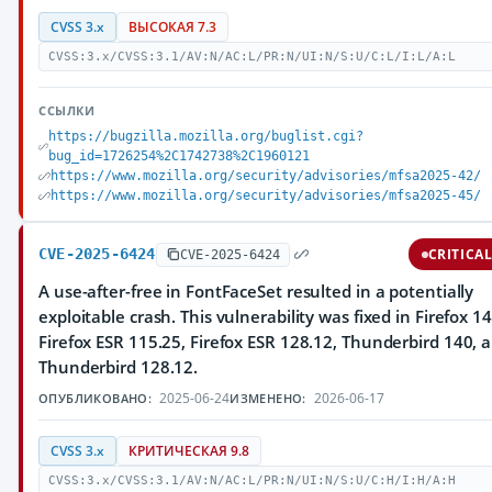
CVSS 3.x
ВЫСОКАЯ 7.3
CVSS:3.x/CVSS:3.1/AV:N/AC:L/PR:N/UI:N/S:U/C:L/I:L/A:L
ССЫЛКИ
https://bugzilla.mozilla.org/buglist.cgi?
bug_id=1726254%2C1742738%2C1960121
https://www.mozilla.org/security/advisories/mfsa2025-42/
https://www.mozilla.org/security/advisories/mfsa2025-45/
CVE-2025-6424
CRITICA
CVE-2025-6424
A use-after-free in FontFaceSet resulted in a potentially
exploitable crash. This vulnerability was fixed in Firefox 14
Firefox ESR 115.25, Firefox ESR 128.12, Thunderbird 140, 
Thunderbird 128.12.
2025-06-24
2026-06-17
ОПУБЛИКОВАНО:
ИЗМЕНЕНО:
CVSS 3.x
КРИТИЧЕСКАЯ 9.8
CVSS:3.x/CVSS:3.1/AV:N/AC:L/PR:N/UI:N/S:U/C:H/I:H/A:H