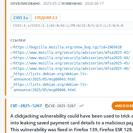
2025-05-27
2026-06-17
ОПУБЛИКОВАНО:
ИЗМЕНЕНО:
CVSS 3.x
СРЕДНЯЯ 4.3
CVSS:3.x/CVSS:3.1/AV:N/AC:L/PR:N/UI:R/S:U/C:L/I:N/A:N
ССЫЛКИ
https://bugzilla.mozilla.org/show_bug.cgi?id=1965628
https://www.mozilla.org/security/advisories/mfsa2025-42/
https://www.mozilla.org/security/advisories/mfsa2025-44/
https://www.mozilla.org/security/advisories/mfsa2025-45/
https://www.mozilla.org/security/advisories/mfsa2025-46/
https://lists.debian.org/debian-lts-
announce/2025/05/msg00043.html
https://lists.debian.org/debian-lts-
announce/2025/05/msg00046.html
CVE-2025-5267
MEDIU
CVE-2025-5267
A clickjacking vulnerability could have been used to trick 
into leaking saved payment card details to a malicious pa
This vulnerability was fixed in Firefox 139, Firefox ESR 128