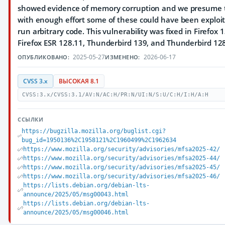
showed evidence of memory corruption and we presume 
with enough effort some of these could have been exploi
run arbitrary code. This vulnerability was fixed in Firefox 
Firefox ESR 128.11, Thunderbird 139, and Thunderbird 128
2025-05-27
2026-06-17
ОПУБЛИКОВАНО:
ИЗМЕНЕНО:
CVSS 3.x
ВЫСОКАЯ 8.1
CVSS:3.x/CVSS:3.1/AV:N/AC:H/PR:N/UI:N/S:U/C:H/I:H/A:H
ССЫЛКИ
https://bugzilla.mozilla.org/buglist.cgi?
bug_id=1950136%2C1958121%2C1960499%2C1962634
https://www.mozilla.org/security/advisories/mfsa2025-42/
https://www.mozilla.org/security/advisories/mfsa2025-44/
https://www.mozilla.org/security/advisories/mfsa2025-45/
https://www.mozilla.org/security/advisories/mfsa2025-46/
https://lists.debian.org/debian-lts-
announce/2025/05/msg00043.html
https://lists.debian.org/debian-lts-
announce/2025/05/msg00046.html