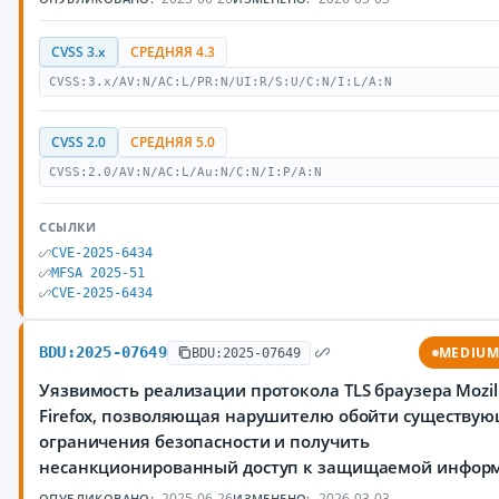
CVSS 3.x
СРЕДНЯЯ 4.3
CVSS:3.x/AV:N/AC:L/PR:N/UI:R/S:U/C:N/I:L/A:N
CVSS 2.0
СРЕДНЯЯ 5.0
CVSS:2.0/AV:N/AC:L/Au:N/C:N/I:P/A:N
ССЫЛКИ
CVE-2025-6434
MFSA 2025-51
CVE-2025-6434
BDU:2025-07649
MEDIU
BDU:2025-07649
Уязвимость реализации протокола TLS браузера Mozil
Firefox, позволяющая нарушителю обойти существу
ограничения безопасности и получить
несанкционированный доступ к защищаемой инфор
2025-06-26
2026-03-03
ОПУБЛИКОВАНО:
ИЗМЕНЕНО: