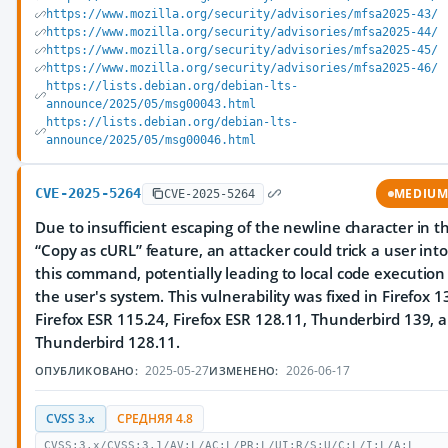
https://www.mozilla.org/security/advisories/mfsa2025-43/
https://www.mozilla.org/security/advisories/mfsa2025-44/
https://www.mozilla.org/security/advisories/mfsa2025-45/
https://www.mozilla.org/security/advisories/mfsa2025-46/
https://lists.debian.org/debian-lts-
announce/2025/05/msg00043.html
https://lists.debian.org/debian-lts-
announce/2025/05/msg00046.html
CVE-2025-5264
MEDIU
CVE-2025-5264
Due to insufficient escaping of the newline character in t
“Copy as cURL” feature, an attacker could trick a user int
this command, potentially leading to local code execution
the user's system. This vulnerability was fixed in Firefox 1
Firefox ESR 115.24, Firefox ESR 128.11, Thunderbird 139, 
Thunderbird 128.11.
2025-05-27
2026-06-17
ОПУБЛИКОВАНО:
ИЗМЕНЕНО:
CVSS 3.x
СРЕДНЯЯ 4.8
CVSS:3.x/CVSS:3.1/AV:L/AC:L/PR:L/UI:R/S:U/C:L/I:L/A:L