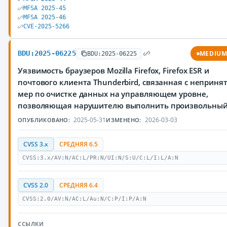
MFSA 2025-45
MFSA 2025-46
CVE-2025-5266
BDU:2025-06225
MEDIU
BDU:2025-06225
Уязвимость браузеров Mozilla Firefox, Firefox ESR и
почтового клиента Thunderbird, связанная с неприня
мер по очистке данных на управляющем уровне,
позволяющая нарушителю выполнить произвольный
2025-05-31
2026-03-03
ОПУБЛИКОВАНО:
ИЗМЕНЕНО:
CVSS 3.x
СРЕДНЯЯ 6.5
CVSS:3.x/AV:N/AC:L/PR:N/UI:N/S:U/C:L/I:L/A:N
CVSS 2.0
СРЕДНЯЯ 6.4
CVSS:2.0/AV:N/AC:L/Au:N/C:P/I:P/A:N
ССЫЛКИ