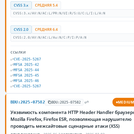
CVSS 3.x
СРЕДНЯЯ 5.4
CVSS:3.x/AV:N/AC:L/PR:N/UI:R/S:U/C:L/I:L/A:N
CVSS 2.0
СРЕДНЯЯ 6.4
CVSS:2.0/AV:N/AC:L/Au:N/C:P/I:P/A:N
ССЫЛКИ
CVE-2025-5267
MFSA 2025-42
MFSA 2025-44
MFSA 2025-45
MFSA 2025-46
CVE-2025-5267
BDU:2025-07582
MEDIU
BDU:2025-07582
Уязвимость компонента HTTP Header Handler браузер
Mozilla Firefox, Firefox ESR, позволяющая нарушителю
проводить межсайтовые сценарные атаки (XSS)