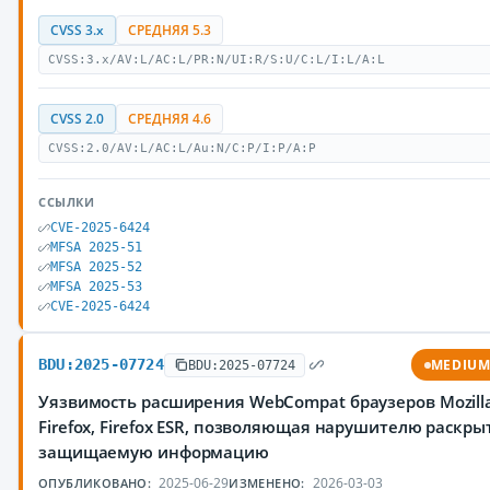
CVSS 3.x
СРЕДНЯЯ 5.3
CVSS:3.x/AV:L/AC:L/PR:N/UI:R/S:U/C:L/I:L/A:L
CVSS 2.0
СРЕДНЯЯ 4.6
CVSS:2.0/AV:L/AC:L/Au:N/C:P/I:P/A:P
ССЫЛКИ
CVE-2025-6424
MFSA 2025-51
MFSA 2025-52
MFSA 2025-53
CVE-2025-6424
BDU:2025-07724
MEDIU
BDU:2025-07724
Уязвимость расширения WebCompat браузеров Mozill
Firefox, Firefox ESR, позволяющая нарушителю раскры
защищаемую информацию
2025-06-29
2026-03-03
ОПУБЛИКОВАНО:
ИЗМЕНЕНО: