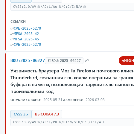
CVSS:2.0/AV:N/AC:L/Au:N/C:C/I:N/A:N
ССЫЛКИ
CVE-2025-5270
MFSA 2025-42
MFSA 2025-45
CVE-2025-5270
BDU:2025-06227
HIG
BDU:2025-06227
Уязвимость браузера Mozilla Firefox и почтового клие
Thunderbird, связанная с выходом операции за грани
буфера в памяти, позволяющая нарушителю выполн
произвольный код
2025-05-31
2026-03-03
ОПУБЛИКОВАНО:
ИЗМЕНЕНО:
CVSS 3.x
ВЫСОКАЯ 7.3
CVSS:3.x/AV:N/AC:L/PR:N/UI:N/S:U/C:L/I:L/A:L