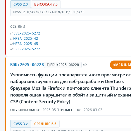
CVSS 2.0
ВЫСОКАЯ 7.5
CVSS:2.0/AV:N/AC:L/Au:N/C:P/I:P/A:P
ССЫЛКИ
CVE-2025-5272
MFSA 2025-42
MFSA 2025-45
CVE-2025-5272
BDU:2025-06228
MEDIU
BDU:2025-06228
Уязвимость функции предварительного просмотре о
набора инструментов для веб-разработки DevTools
браузера Mozilla Firefox и почтового клиента Thunderbi
позволяющая нарушителю обойти защитный механ
CSP (Content Security Policy)
2025-05-31
2026-03-03
ОПУБЛИКОВАНО:
ИЗМЕНЕНО:
CVSS 3.x
СРЕДНЯЯ 6.5