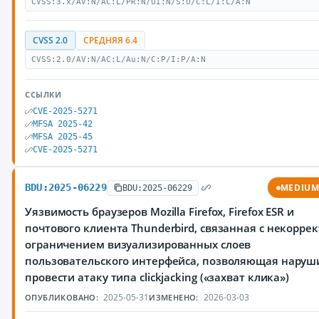
CVSS:3.x/AV:N/AC:L/PR:N/UI:N/S:U/C:L/I:L/A:N
CVSS 2.0
СРЕДНЯЯ 6.4
CVSS:2.0/AV:N/AC:L/Au:N/C:P/I:P/A:N
ССЫЛКИ
CVE-2025-5271
MFSA 2025-42
MFSA 2025-45
CVE-2025-5271
BDU:2025-06229
MEDIU
BDU:2025-06229
Уязвимость браузеров Mozilla Firefox, Firefox ESR и
почтового клиента Thunderbird, связанная с некорре
ограничением визуализированных слоев
пользовательского интерфейса, позволяющая нару
провести атаку типа clickjacking («захват клика»)
2025-05-31
2026-03-03
ОПУБЛИКОВАНО:
ИЗМЕНЕНО: