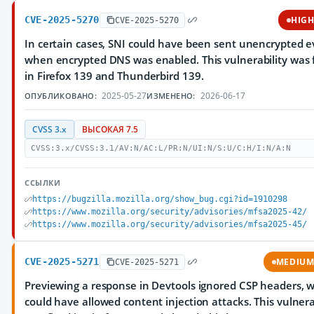
CVE-2025-5270
HIG
CVE-2025-5270
In certain cases, SNI could have been sent unencrypted 
when encrypted DNS was enabled. This vulnerability was 
in Firefox 139 and Thunderbird 139.
2025-05-27
2026-06-17
ОПУБЛИКОВАНО:
ИЗМЕНЕНО:
CVSS 3.x
ВЫСОКАЯ 7.5
CVSS:3.x/CVSS:3.1/AV:N/AC:L/PR:N/UI:N/S:U/C:H/I:N/A:N
ССЫЛКИ
https://bugzilla.mozilla.org/show_bug.cgi?id=1910298
https://www.mozilla.org/security/advisories/mfsa2025-42/
https://www.mozilla.org/security/advisories/mfsa2025-45/
CVE-2025-5271
MEDIU
CVE-2025-5271
Previewing a response in Devtools ignored CSP headers, 
could have allowed content injection attacks. This vulnera