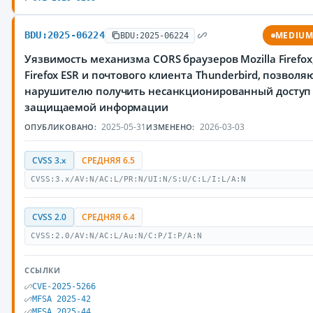
BDU:2025-06224
MEDIU
BDU:2025-06224
Уязвимость механизма CORS браузеров Mozilla Firefox
Firefox ESR и почтового клиента Thunderbird, позвол
нарушителю получить несанкционированный доступ
защищаемой информации
2025-05-31
2026-03-03
ОПУБЛИКОВАНО:
ИЗМЕНЕНО:
CVSS 3.x
СРЕДНЯЯ 6.5
CVSS:3.x/AV:N/AC:L/PR:N/UI:N/S:U/C:L/I:L/A:N
CVSS 2.0
СРЕДНЯЯ 6.4
CVSS:2.0/AV:N/AC:L/Au:N/C:P/I:P/A:N
ССЫЛКИ
CVE-2025-5266
MFSA 2025-42
MFSA 2025-44