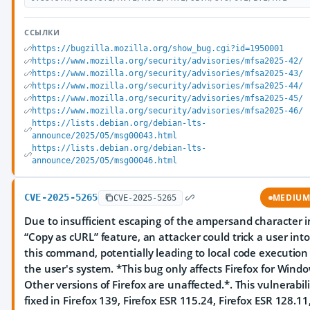
ССЫЛКИ
https://bugzilla.mozilla.org/show_bug.cgi?id=1950001
https://www.mozilla.org/security/advisories/mfsa2025-42/
https://www.mozilla.org/security/advisories/mfsa2025-43/
https://www.mozilla.org/security/advisories/mfsa2025-44/
https://www.mozilla.org/security/advisories/mfsa2025-45/
https://www.mozilla.org/security/advisories/mfsa2025-46/
https://lists.debian.org/debian-lts-
announce/2025/05/msg00043.html
https://lists.debian.org/debian-lts-
announce/2025/05/msg00046.html
CVE-2025-5265
MEDIU
CVE-2025-5265
Due to insufficient escaping of the ampersand character i
“Copy as cURL” feature, an attacker could trick a user int
this command, potentially leading to local code execution
the user's system. *This bug only affects Firefox for Windo
Other versions of Firefox are unaffected.*. This vulnerabil
fixed in Firefox 139, Firefox ESR 115.24, Firefox ESR 128.11