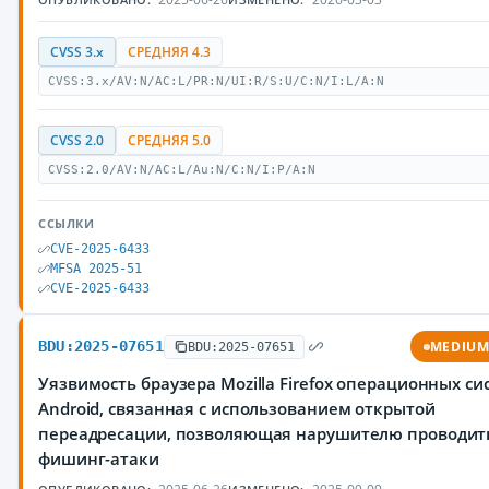
CVSS 3.x
СРЕДНЯЯ 4.3
CVSS:3.x/AV:N/AC:L/PR:N/UI:R/S:U/C:N/I:L/A:N
CVSS 2.0
СРЕДНЯЯ 5.0
CVSS:2.0/AV:N/AC:L/Au:N/C:N/I:P/A:N
ССЫЛКИ
CVE-2025-6433
MFSA 2025-51
CVE-2025-6433
BDU:2025-07651
MEDIU
BDU:2025-07651
Уязвимость браузера Mozilla Firefox операционных си
Android, связанная с использованием открытой
переадресации, позволяющая нарушителю проводит
фишинг-атаки