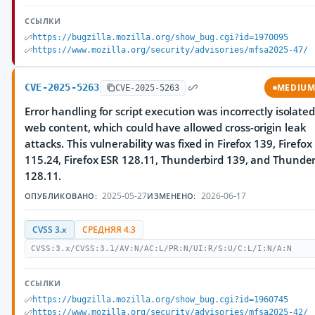
ССЫЛКИ
https://bugzilla.mozilla.org/show_bug.cgi?id=1970095
https://www.mozilla.org/security/advisories/mfsa2025-47/
CVE-2025-5263
MEDIU
CVE-2025-5263
Error handling for script execution was incorrectly isolate
web content, which could have allowed cross-origin leak
attacks. This vulnerability was fixed in Firefox 139, Firefox
115.24, Firefox ESR 128.11, Thunderbird 139, and Thunder
128.11.
2025-05-27
2026-06-17
ОПУБЛИКОВАНО:
ИЗМЕНЕНО:
CVSS 3.x
СРЕДНЯЯ 4.3
CVSS:3.x/CVSS:3.1/AV:N/AC:L/PR:N/UI:R/S:U/C:L/I:N/A:N
ССЫЛКИ
https://bugzilla.mozilla.org/show_bug.cgi?id=1960745
https://www.mozilla.org/security/advisories/mfsa2025-42/