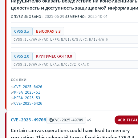
нарушителю оказать воздействие на конфиденциаль
целостность и доступность защищаемой информаци
2025-06-29
2025-10-01
ОПУБЛИКОВАНО:
ИЗМЕНЕНО:
CVSS 3.x
ВЫСОКАЯ 8.8
CVSS:3.x/AV:N/AC:L/PR:N/UI:R/S:U/C:H/I:H/A:H
CVSS 2.0
КРИТИЧЕСКАЯ 10.0
CVSS:2.0/AV:N/AC:L/Au:N/C:C/I:C/A:C
ССЫЛКИ
CVE-2025-6426
MFSA 2025-51
MFSA 2025-53
CVE-2025-6426
CVE-2025-49709
CRITICA
CVE-2025-49709
Certain canvas operations could have lead to memory
corruption. This vulnerability was fixed in Firefox 139.0.4.