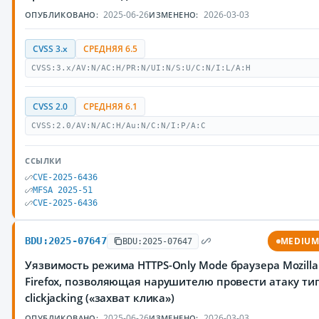
2025-06-26
2026-03-03
ОПУБЛИКОВАНО:
ИЗМЕНЕНО:
CVSS 3.x
СРЕДНЯЯ 6.5
CVSS:3.x/AV:N/AC:H/PR:N/UI:N/S:U/C:N/I:L/A:H
CVSS 2.0
СРЕДНЯЯ 6.1
CVSS:2.0/AV:N/AC:H/Au:N/C:N/I:P/A:C
ССЫЛКИ
CVE-2025-6436
MFSA 2025-51
CVE-2025-6436
BDU:2025-07647
MEDIU
BDU:2025-07647
Уязвимость режима HTTPS-Only Mode браузера Mozilla
Firefox, позволяющая нарушителю провести атаку ти
clickjacking («захват клика»)
2025-06-26
2026-03-03
ОПУБЛИКОВАНО:
ИЗМЕНЕНО: