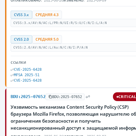
2025-06-26
2025-09-09
ОПУБЛИКОВАНО:
ИЗМЕНЕНО:
CVSS 3.x
СРЕДНЯЯ 4.3
CVSS:3.x/AV:N/AC:L/PR:N/UI:R/S:U/C:N/I:L/A:N
CVSS 2.0
СРЕДНЯЯ 5.0
CVSS:2.0/AV:N/AC:L/Au:N/C:N/I:P/A:N
ССЫЛКИ
CVE-2025-6428
MFSA 2025-51
CVE-2025-6428
BDU:2025-07652
CRITICA
BDU:2025-07652
Уязвимость механизма Content Security Policy (CSP)
браузера Mozilla Firefox, позволяющая нарушителю о
ограничения безопасности и получить
несанкционированный доступ к защищаемой инфор