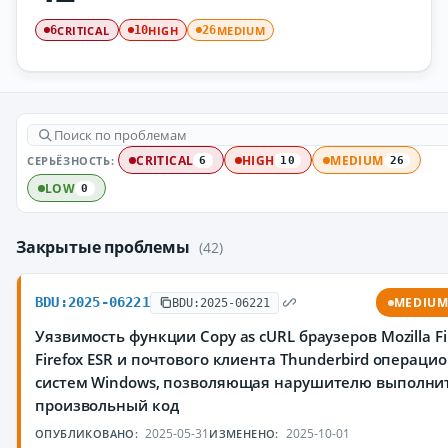
CRITICAL
HIGH
MEDIUM
6
10
26
СЕРЬЁЗНОСТЬ:
CRITICAL
HIGH
MEDIUM
6
10
26
LOW
0
Закрытые проблемы
(42)
BDU:2025-06221
MEDIU
BDU:2025-06221
Уязвимость функции Copy as cURL браузеров Mozilla Fi
Firefox ESR и почтового клиента Thunderbird операци
систем Windows, позволяющая нарушителю выполни
произвольный код
2025-05-31
2025-10-01
ОПУБЛИКОВАНО:
ИЗМЕНЕНО: