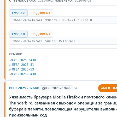
2025-06-24
2026-03-03
ОПУБЛИКОВАНО:
ИЗМЕНЕНО:
CVSS 3.x
СРЕДНЯЯ 6.1
CVSS:3.x/AV:N/AC:L/PR:N/UI:R/S:C/C:L/I:L/A:N
CVSS 2.0
СРЕДНЯЯ 6.4
CVSS:2.0/AV:N/AC:L/Au:N/C:P/I:P/A:N
ССЫЛКИ
CVE-2025-6430
MFSA 2025-51
MFSA 2025-53
CVE-2025-6430
BDU:2025-07646
MEDIU
BDU:2025-07646
Уязвимость браузера Mozilla Firefox и почтового клие
Thunderbird, связанная с выходом операции за грани
буфера в памяти, позволяющая нарушителю выполн
произвольный код