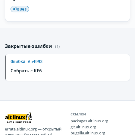
BUGS
1
Закрытые ошибки
(1)
Ошибка #54993
Собрать с KF6
ССЫЛКИ
packages.altlinux.org
git.altlinux.org
errata.altlinux.org — открытый
bugzilla.altlinux.org