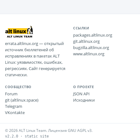
ССЫЛКИ
packages.altlinux.org
git.altlinux.org
errata.altlinux.org — открытый
bugzilla.altlinux.org
источник бюллетеней об
www.altlinux.org
исправлениях в пакетах ALT
Linux: уязвимостях, ошибках,
регрессиях. Сайт генерируется
статически.
СООБЩЕСТВО
О ПРОЕКТЕ
Forum
JSON API
git (altlinux.space)
Исходники
Telegram
VKontakte
© 2026 ALT Linux Team. Лицензия GNU AGPL v3.
v2.2.0 · static site