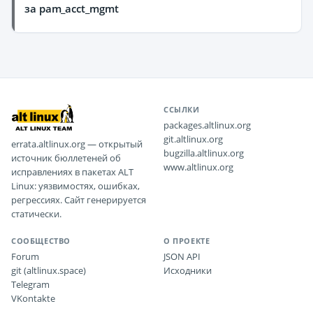
за pam_acct_mgmt
ССЫЛКИ
packages.altlinux.org
git.altlinux.org
errata.altlinux.org — открытый
bugzilla.altlinux.org
источник бюллетеней об
www.altlinux.org
исправлениях в пакетах ALT
Linux: уязвимостях, ошибках,
регрессиях. Сайт генерируется
статически.
СООБЩЕСТВО
О ПРОЕКТЕ
Forum
JSON API
git (altlinux.space)
Исходники
Telegram
VKontakte