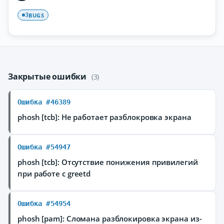
BUGS
3
Закрытые ошибки
(3)
Ошибка #46389
phosh [tcb]: Не работает разблокровка экрана
Ошибка #54947
phosh [tcb]: Отсутствие понижения привилегий
при работе с greetd
Ошибка #54954
phosh [pam]: Сломана разблокировка экрана из-