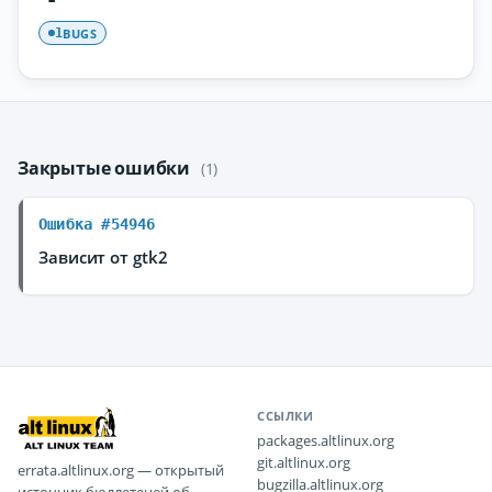
BUGS
1
Закрытые ошибки
(1)
Ошибка #54946
Зависит от gtk2
ССЫЛКИ
packages.altlinux.org
git.altlinux.org
errata.altlinux.org — открытый
bugzilla.altlinux.org