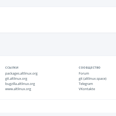
ССЫЛКИ
СООБЩЕСТВО
packages.altlinux.org
Forum
git.altlinux.org
git (altlinux.space)
bugzilla.altlinux.org
Telegram
www.altlinux.org
VKontakte