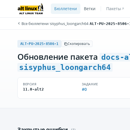
Бюллетени
Ветки
Пакеты
Все бюллетени
/
sisyphus_loongarch64
/
ALT-PU-2025-8506-
ALT-PU-2025-8506-1
Скопировать
Обновление пакета
docs-a
sisyphus_loongarch64
ВЕРСИЯ
ЗАДАНИЕ
#0
11.0-alt2
Закрытые ошибки
(1)