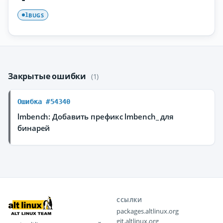
BUGS
1
Закрытые ошибки
(1)
Ошибка #54340
lmbench: Добавить префикс lmbench_ для
бинарей
ССЫЛКИ
packages.altlinux.org
git.altlinux.org