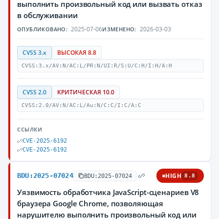
выполнить произвольный код или вызвать отказ
в обслуживании
2025-07-06
2026-03-03
ОПУБЛИКОВАНО:
ИЗМЕНЕНО:
CVSS 3.x
ВЫСОКАЯ 8.8
CVSS:3.x/AV:N/AC:L/PR:N/UI:R/S:U/C:H/I:H/A:H
CVSS 2.0
КРИТИЧЕСКАЯ 10.0
CVSS:2.0/AV:N/AC:L/Au:N/C:C/I:C/A:C
ССЫЛКИ
CVE-2025-6192
CVE-2025-6192
BDU:2025-07024
HIGH
BDU:2025-07024
8.8
Уязвимость обработчика JavaScript-сценариев V8
браузера Google Chrome, позволяющая
нарушителю выполнить произвольный код или