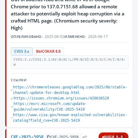
Chrome prior to 137.0.7151.68 allowed a remote
attacker to potentially exploit heap corruption via a
crafted HTML page. (Chromium security severity:
High)
2025-06-02
2026-06-17
ОПУБЛИКОВАНО:
ИЗМЕНЕНО:
CVSS 3.x
ВЫСОКАЯ 8.8
CVSS:3.x/CVSS:3.1/AV:N/AC:L/PR:N/UI:R/S:U/C:H/I:H/A:
H
ССЫЛКИ
https://chromereleases.googleblog.com/2025/06/stable-
channel-update-for-desktop.html
https://issues.chromium.org/issues/420636529
https://msrc.microsoft.com/update-
guide/vulnerability/CVE-2025-5419
https://www.cisa.gov/known-exploited-vulnerabilities-
catalog?field_cve=CVE-2025-5419
CVE-2025-5958
HIGH
CVE-2025-5958
8.8