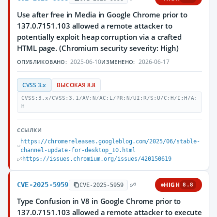
Use after free in Media in Google Chrome prior to
137.0.7151.103 allowed a remote attacker to
potentially exploit heap corruption via a crafted
HTML page. (Chromium security severity: High)
2025-06-10
2026-06-17
ОПУБЛИКОВАНО:
ИЗМЕНЕНО:
CVSS 3.x
ВЫСОКАЯ 8.8
CVSS:3.x/CVSS:3.1/AV:N/AC:L/PR:N/UI:R/S:U/C:H/I:H/A:
H
ССЫЛКИ
https://chromereleases.googleblog.com/2025/06/stable-
channel-update-for-desktop_10.html
https://issues.chromium.org/issues/420150619
CVE-2025-5959
HIGH
CVE-2025-5959
8.8
Type Confusion in V8 in Google Chrome prior to
137.0.7151.103 allowed a remote attacker to execute