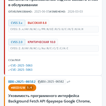
в обслуживании
2025-06-05
2026-03-03
ОПУБЛИКОВАНО:
ИЗМЕНЕНО:
CVSS 3.x
ВЫСОКАЯ 8.8
CVSS:3.x/AV:N/AC:L/PR:N/UI:R/S:U/C:H/I:H/A:H
CVSS 2.0
КРИТИЧЕСКАЯ 10.0
CVSS:2.0/AV:N/AC:L/Au:N/C:C/I:C/A:C
ССЫЛКИ
CVE-2025-5063
CVE-2025-5063
BDU:2025-06582
BDU:2025-06582
MEDIUM
5.4
Уязвимость программного интерфейса
Background Fetch API браузера Google Chrome,