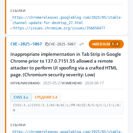
ССЫЛКИ
https://chromereleases.googleblog.com/2025/05/stable-
channel-update-for-desktop_27.html
https://issues.chromium.org/issues/356658477
CVE-2025-5067
MEDIUM
CVE-2025-5067
5.4
Inappropriate implementation in Tab Strip in Google
Chrome prior to 137.0.7151.55 allowed a remote
attacker to perform UI spoofing via a crafted HTML
page. (Chromium security severity: Low)
2025-05-27
2026-06-17
ОПУБЛИКОВАНО:
ИЗМЕНЕНО:
CVSS 3.x
СРЕДНЯЯ 5.4
CVSS:3.x/CVSS:3.1/AV:N/AC:L/PR:N/UI:R/S:U/C:L/I:L/A:
N
ССЫЛКИ
https://chromereleases.googleblog.com/2025/05/stable-