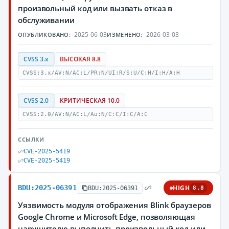
произвольный код или вызвать отказ в
обслуживании
2025-06-03
2026-03-03
ОПУБЛИКОВАНО:
ИЗМЕНЕНО:
CVSS 3.x
ВЫСОКАЯ 8.8
CVSS:3.x/AV:N/AC:L/PR:N/UI:R/S:U/C:H/I:H/A:H
CVSS 2.0
КРИТИЧЕСКАЯ 10.0
CVSS:2.0/AV:N/AC:L/Au:N/C:C/I:C/A:C
ССЫЛКИ
CVE-2025-5419
CVE-2025-5419
BDU:2025-06391
HIGH
BDU:2025-06391
8.8
Уязвимость модуля отображения Blink браузеров
Google Chrome и Microsoft Edge, позволяющая
нарушителю выполнить произвольный код или