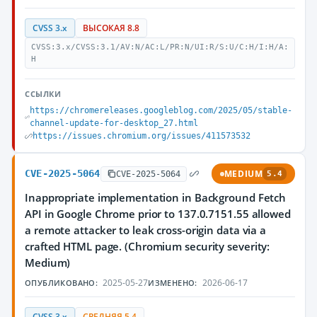
CVSS 3.x
ВЫСОКАЯ 8.8
CVSS:3.x/CVSS:3.1/AV:N/AC:L/PR:N/UI:R/S:U/C:H/I:H/A:
H
ССЫЛКИ
https://chromereleases.googleblog.com/2025/05/stable-
channel-update-for-desktop_27.html
https://issues.chromium.org/issues/411573532
CVE-2025-5064
MEDIUM
CVE-2025-5064
5.4
Inappropriate implementation in Background Fetch
API in Google Chrome prior to 137.0.7151.55 allowed
a remote attacker to leak cross-origin data via a
crafted HTML page. (Chromium security severity:
Medium)
2025-05-27
2026-06-17
ОПУБЛИКОВАНО:
ИЗМЕНЕНО:
CVSS 3.x
СРЕДНЯЯ 5.4