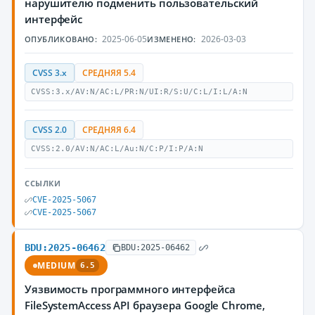
нарушителю подменить пользовательский
интерфейс
2025-06-05
2026-03-03
ОПУБЛИКОВАНО:
ИЗМЕНЕНО:
CVSS 3.x
СРЕДНЯЯ 5.4
CVSS:3.x/AV:N/AC:L/PR:N/UI:R/S:U/C:L/I:L/A:N
CVSS 2.0
СРЕДНЯЯ 6.4
CVSS:2.0/AV:N/AC:L/Au:N/C:P/I:P/A:N
ССЫЛКИ
CVE-2025-5067
CVE-2025-5067
BDU:2025-06462
BDU:2025-06462
MEDIUM
6.5
Уязвимость программного интерфейса
FileSystemAccess API браузера Google Chrome,