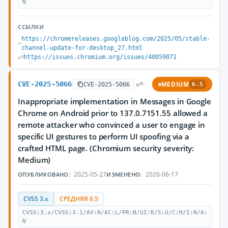
N
ССЫЛКИ
https://chromereleases.googleblog.com/2025/05/stable-
channel-update-for-desktop_27.html
https://issues.chromium.org/issues/40059071
CVE-2025-5066
MEDIUM
CVE-2025-5066
6.5
Inappropriate implementation in Messages in Google
Chrome on Android prior to 137.0.7151.55 allowed a
remote attacker who convinced a user to engage in
specific UI gestures to perform UI spoofing via a
crafted HTML page. (Chromium security severity:
Medium)
2025-05-27
2026-06-17
ОПУБЛИКОВАНО:
ИЗМЕНЕНО:
CVSS 3.x
СРЕДНЯЯ 6.5
CVSS:3.x/CVSS:3.1/AV:N/AC:L/PR:N/UI:R/S:U/C:H/I:N/A:
N