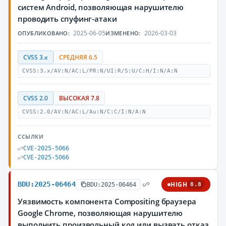
систем Android, позволяющая нарушителю
проводить спуфинг-атаки
2025-06-05
2026-03-03
ОПУБЛИКОВАНО:
ИЗМЕНЕНО:
CVSS 3.x
СРЕДНЯЯ 6.5
CVSS:3.x/AV:N/AC:L/PR:N/UI:R/S:U/C:H/I:N/A:N
CVSS 2.0
ВЫСОКАЯ 7.8
CVSS:2.0/AV:N/AC:L/Au:N/C:C/I:N/A:N
ССЫЛКИ
CVE-2025-5066
CVE-2025-5066
BDU:2025-06464
HIGH
BDU:2025-06464
8.8
Уязвимость компонента Compositing браузера
Google Chrome, позволяющая нарушителю
выполнить произвольный код или вызвать отказ