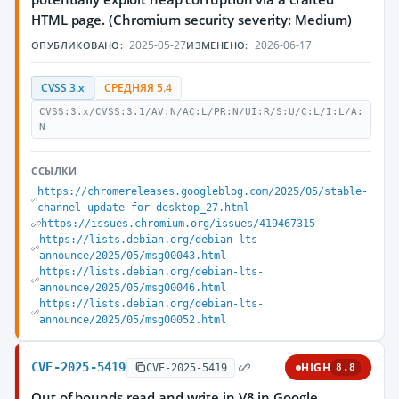
HTML page. (Chromium security severity: Medium)
2025-05-27
2026-06-17
ОПУБЛИКОВАНО:
ИЗМЕНЕНО:
CVSS 3.x
СРЕДНЯЯ 5.4
CVSS:3.x/CVSS:3.1/AV:N/AC:L/PR:N/UI:R/S:U/C:L/I:L/A:
N
ССЫЛКИ
https://chromereleases.googleblog.com/2025/05/stable-
channel-update-for-desktop_27.html
https://issues.chromium.org/issues/419467315
https://lists.debian.org/debian-lts-
announce/2025/05/msg00043.html
https://lists.debian.org/debian-lts-
announce/2025/05/msg00046.html
https://lists.debian.org/debian-lts-
announce/2025/05/msg00052.html
CVE-2025-5419
HIGH
CVE-2025-5419
8.8
Out of bounds read and write in V8 in Google