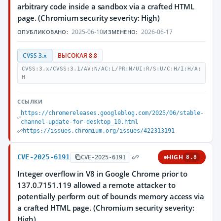
arbitrary code inside a sandbox via a crafted HTML
page. (Chromium security severity: High)
2025-06-10
2026-06-17
ОПУБЛИКОВАНО:
ИЗМЕНЕНО:
CVSS 3.x
ВЫСОКАЯ 8.8
CVSS:3.x/CVSS:3.1/AV:N/AC:L/PR:N/UI:R/S:U/C:H/I:H/A:
H
ССЫЛКИ
https://chromereleases.googleblog.com/2025/06/stable-
channel-update-for-desktop_10.html
https://issues.chromium.org/issues/422313191
CVE-2025-6191
HIGH
CVE-2025-6191
8.8
Integer overflow in V8 in Google Chrome prior to
137.0.7151.119 allowed a remote attacker to
potentially perform out of bounds memory access via
a crafted HTML page. (Chromium security severity:
High)