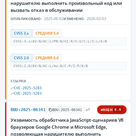
нарушителю выполнить произвольный код или
вызвать отказ в обслуживании
2025-06-02
2026-03-03
ОПУБЛИКОВАНО:
ИЗМЕНЕНО:
CVSS 3.x
СРЕДНЯЯ 5.4
CVSS:3.x/AV:N/AC:L/PR:N/UI:R/S:U/C:L/I:L/A:N
CVSS 2.0
СРЕДНЯЯ 6.4
CVSS:2.0/AV:N/AC:L/Au:N/C:P/I:P/A:N
ССЫЛКИ
CVE-2025-5283
CVE-2025-5283
BDU:2025-06341
HIGH
BDU:2025-06341
8.8
Уязвимость обработчика JavaScript-сценариев V8
браузеров Google Chrome и Microsoft Edge,
позволяющая нарушителю выполнить