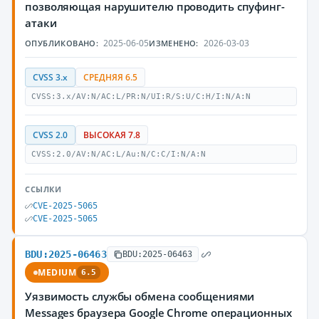
позволяющая нарушителю проводить спуфинг-
атаки
2025-06-05
2026-03-03
ОПУБЛИКОВАНО:
ИЗМЕНЕНО:
CVSS 3.x
СРЕДНЯЯ 6.5
CVSS:3.x/AV:N/AC:L/PR:N/UI:R/S:U/C:H/I:N/A:N
CVSS 2.0
ВЫСОКАЯ 7.8
CVSS:2.0/AV:N/AC:L/Au:N/C:C/I:N/A:N
ССЫЛКИ
CVE-2025-5065
CVE-2025-5065
BDU:2025-06463
BDU:2025-06463
MEDIUM
6.5
Уязвимость службы обмена сообщениями
Messages браузера Google Chrome операционных