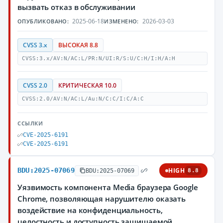
вызвать отказ в обслуживании
2025-06-18
2026-03-03
ОПУБЛИКОВАНО:
ИЗМЕНЕНО:
CVSS 3.x
ВЫСОКАЯ 8.8
CVSS:3.x/AV:N/AC:L/PR:N/UI:R/S:U/C:H/I:H/A:H
CVSS 2.0
КРИТИЧЕСКАЯ 10.0
CVSS:2.0/AV:N/AC:L/Au:N/C:C/I:C/A:C
ССЫЛКИ
CVE-2025-6191
CVE-2025-6191
BDU:2025-07069
HIGH
BDU:2025-07069
8.8
Уязвимость компонента Media браузера Google
Chrome, позволяющая нарушителю оказать
воздействие на конфиденциальность,
целостность и доступность защищаемой