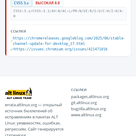
CVSS 3.x
ВЫСОКАЯ 8.8
CVSS:3.x/CVSS:3.1/AV:N/AC:L/PR:N/UI:R/S:U/C:H/I:H/A:
H
ССЫЛКИ
https://chromereleases.googleblog.com/2025/06/stable-
channel-update-for-desktop_17.html
https://issues.chromium.org/issues/421471016
ССЫЛКИ
packages.altlinux.org
git.altlinux.org
errata.altlinux.org — открытый
bugzilla.altlinux.org
источник бюллетеней об
www.altlinux.org
исправлениях в пакетах ALT
Linux: уязвимостях, ошибках,
регрессиях. Сайт генерируется
статически.