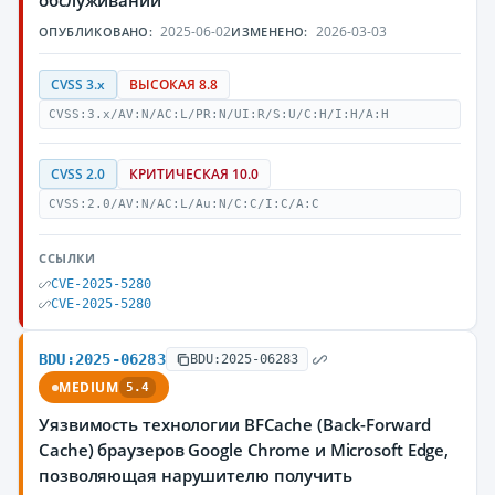
обслуживании
2025-06-02
2026-03-03
ОПУБЛИКОВАНО:
ИЗМЕНЕНО:
CVSS 3.x
ВЫСОКАЯ 8.8
CVSS:3.x/AV:N/AC:L/PR:N/UI:R/S:U/C:H/I:H/A:H
CVSS 2.0
КРИТИЧЕСКАЯ 10.0
CVSS:2.0/AV:N/AC:L/Au:N/C:C/I:C/A:C
ССЫЛКИ
CVE-2025-5280
CVE-2025-5280
BDU:2025-06283
BDU:2025-06283
MEDIUM
5.4
Уязвимость технологии BFCache (Back-Forward
Cache) браузеров Google Chrome и Microsoft Edge,
позволяющая нарушителю получить