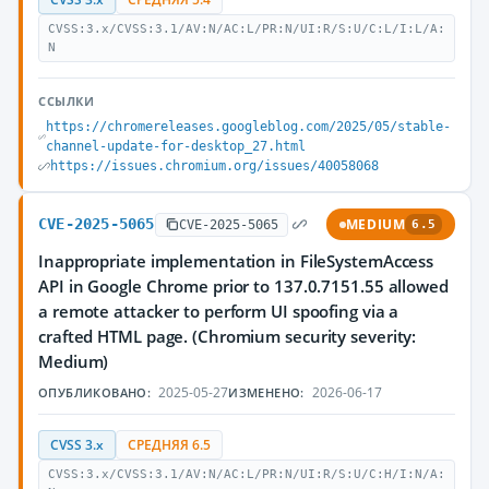
CVSS:3.x/CVSS:3.1/AV:N/AC:L/PR:N/UI:R/S:U/C:L/I:L/A:
N
ССЫЛКИ
https://chromereleases.googleblog.com/2025/05/stable-
channel-update-for-desktop_27.html
https://issues.chromium.org/issues/40058068
CVE-2025-5065
MEDIUM
CVE-2025-5065
6.5
Inappropriate implementation in FileSystemAccess
API in Google Chrome prior to 137.0.7151.55 allowed
a remote attacker to perform UI spoofing via a
crafted HTML page. (Chromium security severity:
Medium)
2025-05-27
2026-06-17
ОПУБЛИКОВАНО:
ИЗМЕНЕНО:
CVSS 3.x
СРЕДНЯЯ 6.5
CVSS:3.x/CVSS:3.1/AV:N/AC:L/PR:N/UI:R/S:U/C:H/I:N/A: