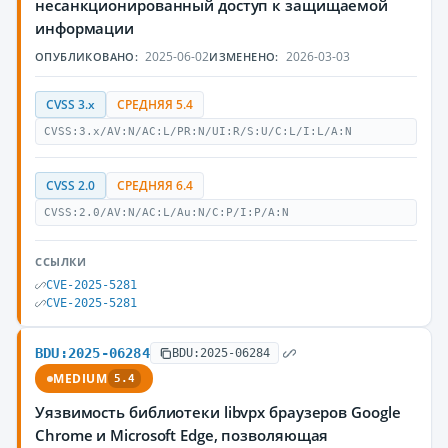
несанкционированный доступ к защищаемой
информации
2025-06-02
2026-03-03
ОПУБЛИКОВАНО:
ИЗМЕНЕНО:
CVSS 3.x
СРЕДНЯЯ 5.4
CVSS:3.x/AV:N/AC:L/PR:N/UI:R/S:U/C:L/I:L/A:N
CVSS 2.0
СРЕДНЯЯ 6.4
CVSS:2.0/AV:N/AC:L/Au:N/C:P/I:P/A:N
ССЫЛКИ
CVE-2025-5281
CVE-2025-5281
BDU:2025-06284
BDU:2025-06284
MEDIUM
5.4
Уязвимость библиотеки libvpx браузеров Google
Chrome и Microsoft Edge, позволяющая