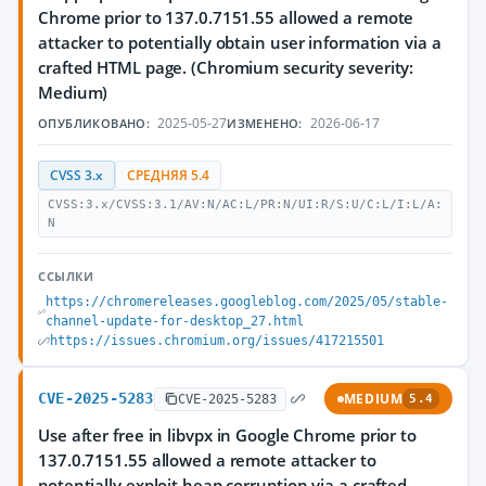
Chrome prior to 137.0.7151.55 allowed a remote
attacker to potentially obtain user information via a
crafted HTML page. (Chromium security severity:
Medium)
2025-05-27
2026-06-17
ОПУБЛИКОВАНО:
ИЗМЕНЕНО:
CVSS 3.x
СРЕДНЯЯ 5.4
CVSS:3.x/CVSS:3.1/AV:N/AC:L/PR:N/UI:R/S:U/C:L/I:L/A:
N
ССЫЛКИ
https://chromereleases.googleblog.com/2025/05/stable-
channel-update-for-desktop_27.html
https://issues.chromium.org/issues/417215501
CVE-2025-5283
MEDIUM
CVE-2025-5283
5.4
Use after free in libvpx in Google Chrome prior to
137.0.7151.55 allowed a remote attacker to
potentially exploit heap corruption via a crafted