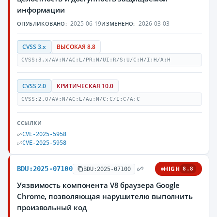
информации
2025-06-19
2026-03-03
ОПУБЛИКОВАНО:
ИЗМЕНЕНО:
CVSS 3.x
ВЫСОКАЯ 8.8
CVSS:3.x/AV:N/AC:L/PR:N/UI:R/S:U/C:H/I:H/A:H
CVSS 2.0
КРИТИЧЕСКАЯ 10.0
CVSS:2.0/AV:N/AC:L/Au:N/C:C/I:C/A:C
ССЫЛКИ
CVE-2025-5958
CVE-2025-5958
BDU:2025-07100
HIGH
BDU:2025-07100
8.8
Уязвимость компонента V8 браузера Google
Chrome, позволяющая нарушителю выполнить
произвольный код