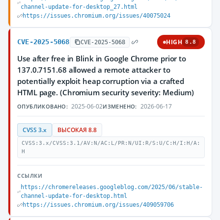
channel-update-for-desktop_27.html
https://issues.chromium.org/issues/40075024
CVE-2025-5068
HIGH
CVE-2025-5068
8.8
Use after free in Blink in Google Chrome prior to
137.0.7151.68 allowed a remote attacker to
potentially exploit heap corruption via a crafted
HTML page. (Chromium security severity: Medium)
2025-06-02
2026-06-17
ОПУБЛИКОВАНО:
ИЗМЕНЕНО:
CVSS 3.x
ВЫСОКАЯ 8.8
CVSS:3.x/CVSS:3.1/AV:N/AC:L/PR:N/UI:R/S:U/C:H/I:H/A:
H
ССЫЛКИ
https://chromereleases.googleblog.com/2025/06/stable-
channel-update-for-desktop.html
https://issues.chromium.org/issues/409059706