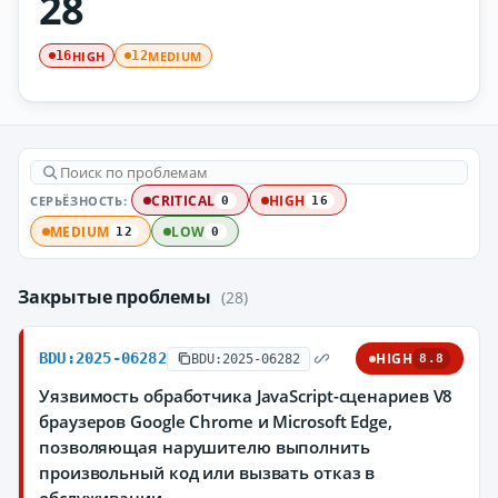
28
HIGH
MEDIUM
16
12
СЕРЬЁЗНОСТЬ:
CRITICAL
HIGH
0
16
MEDIUM
LOW
12
0
Закрытые проблемы
(28)
BDU:2025-06282
HIGH
BDU:2025-06282
8.8
Уязвимость обработчика JavaScript-сценариев V8
браузеров Google Chrome и Microsoft Edge,
позволяющая нарушителю выполнить
произвольный код или вызвать отказ в