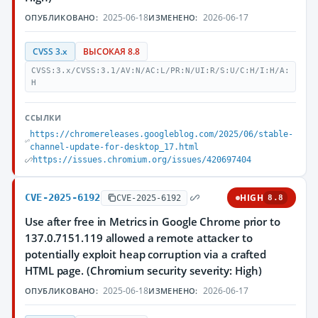
2025-06-18
2026-06-17
ОПУБЛИКОВАНО:
ИЗМЕНЕНО:
CVSS 3.x
ВЫСОКАЯ 8.8
CVSS:3.x/CVSS:3.1/AV:N/AC:L/PR:N/UI:R/S:U/C:H/I:H/A:
H
ССЫЛКИ
https://chromereleases.googleblog.com/2025/06/stable-
channel-update-for-desktop_17.html
https://issues.chromium.org/issues/420697404
CVE-2025-6192
HIGH
CVE-2025-6192
8.8
Use after free in Metrics in Google Chrome prior to
137.0.7151.119 allowed a remote attacker to
potentially exploit heap corruption via a crafted
HTML page. (Chromium security severity: High)
2025-06-18
2026-06-17
ОПУБЛИКОВАНО:
ИЗМЕНЕНО: