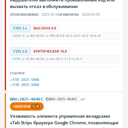
вызвать отказ в обслуживании
2025-07-06
2026-03-03
ОПУБЛИКОВАНО:
ИЗМЕНЕНО:
CVSS 3.x
ВЫСОКАЯ 8.8
CVSS:3.x/AV:N/AC:L/PR:N/UI:R/S:U/C:H/I:H/A:H
CVSS 2.0
КРИТИЧЕСКАЯ 10.0
CVSS:2.0/AV:N/AC:L/Au:N/C:C/I:C/A:C
ССЫЛКИ
CVE-2025-5068
CVE-2025-5068
BDU:2025-06461
BDU:2025-06461
MEDIUM
5.4
Уязвимость элемента управления вкладками
«Tab Strip» браузера Google Chrome, позволяющая