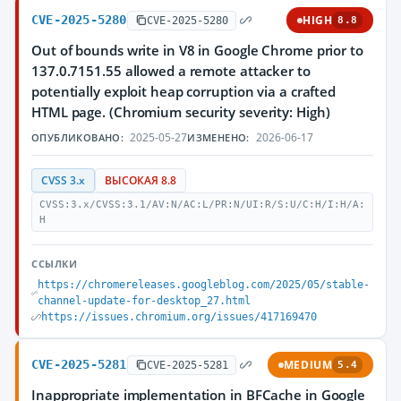
CVE-2025-5280
HIGH
CVE-2025-5280
8.8
Out of bounds write in V8 in Google Chrome prior to
137.0.7151.55 allowed a remote attacker to
potentially exploit heap corruption via a crafted
HTML page. (Chromium security severity: High)
2025-05-27
2026-06-17
ОПУБЛИКОВАНО:
ИЗМЕНЕНО:
CVSS 3.x
ВЫСОКАЯ 8.8
CVSS:3.x/CVSS:3.1/AV:N/AC:L/PR:N/UI:R/S:U/C:H/I:H/A:
H
ССЫЛКИ
https://chromereleases.googleblog.com/2025/05/stable-
channel-update-for-desktop_27.html
https://issues.chromium.org/issues/417169470
CVE-2025-5281
MEDIUM
CVE-2025-5281
5.4
Inappropriate implementation in BFCache in Google