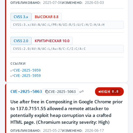
2025-07-06
2026-03-03
ОПУБЛИКОВАНО:
ИЗМЕНЕНО:
CVSS 3.x
ВЫСОКАЯ 8.8
CVSS:3.x/AV:N/AC:L/PR:N/UI:R/S:U/C:H/I:H/A:H
CVSS 2.0
КРИТИЧЕСКАЯ 10.0
CVSS:2.0/AV:N/AC:L/Au:N/C:C/I:C/A:C
ССЫЛКИ
CVE-2025-5959
CVE-2025-5959
CVE-2025-5063
HIGH
CVE-2025-5063
8.8
Use after free in Compositing in Google Chrome prior
to 137.0.7151.55 allowed a remote attacker to
potentially exploit heap corruption via a crafted
HTML page. (Chromium security severity: High)
2025-05-27
2026-06-17
ОПУБЛИКОВАНО:
ИЗМЕНЕНО: