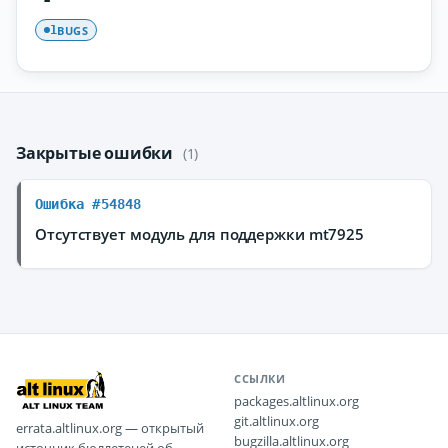
BUGS
1
Закрытые ошибки
(1)
Ошибка #54848
Отсутствует модуль для поддержки mt7925
ССЫЛКИ
packages.altlinux.org
git.altlinux.org
errata.altlinux.org — открытый
bugzilla.altlinux.org