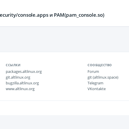
security/console.apps и PAM(pam_console.so)
ССЫЛКИ
СООБЩЕСТВО
packages.altlinux.org
Forum
git.altlinux.org
git (altlinux.space)
bugzilla.altlinux.org
Telegram
www.altlinux.org
VKontakte