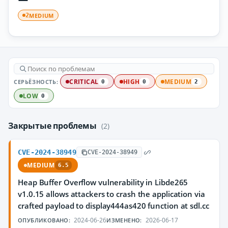
MEDIUM
2
СЕРЬЁЗНОСТЬ:
CRITICAL
HIGH
MEDIUM
0
0
2
LOW
0
Закрытые проблемы
(2)
CVE-2024-38949
CVE-2024-38949
MEDIUM
6.5
Heap Buffer Overflow vulnerability in Libde265
v1.0.15 allows attackers to crash the application via
crafted payload to display444as420 function at sdl.cc
2024-06-26
2026-06-17
ОПУБЛИКОВАНО:
ИЗМЕНЕНО: