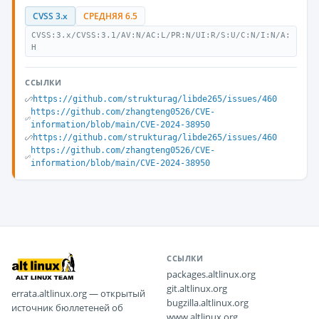
CVSS 3.x
СРЕДНЯЯ 6.5
CVSS:3.x/CVSS:3.1/AV:N/AC:L/PR:N/UI:R/S:U/C:N/I:N/A:
H
ССЫЛКИ
https://github.com/strukturag/libde265/issues/460
https://github.com/zhangteng0526/CVE-
information/blob/main/CVE-2024-38950
https://github.com/strukturag/libde265/issues/460
https://github.com/zhangteng0526/CVE-
information/blob/main/CVE-2024-38950
ССЫЛКИ
packages.altlinux.org
git.altlinux.org
errata.altlinux.org — открытый
bugzilla.altlinux.org
источник бюллетеней об
www.altlinux.org