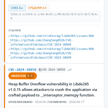
CVSS 3.x
СРЕДНЯЯ 6.5
CVSS:3.x/CVSS:3.1/AV:N/AC:L/PR:N/UI:R/S:U/C:N/I:N/A:
H
ССЫЛКИ
https://github.com/strukturag/libde265/issues/460
https://github.com/zhangteng0526/CVE-
information/blob/main/CVE-2024-38949
https://github.com/strukturag/libde265/issues/460
https://github.com/zhangteng0526/CVE-
information/blob/main/CVE-2024-38949
CVE-2024-38950
CVE-2024-38950
MEDIUM
6.5
Heap Buffer Overflow vulnerability in Libde265
v1.0.15 allows attackers to crash the application via
crafted payload to __interceptor_memcpy function.
2024-06-26
2026-06-17
ОПУБЛИКОВАНО:
ИЗМЕНЕНО: