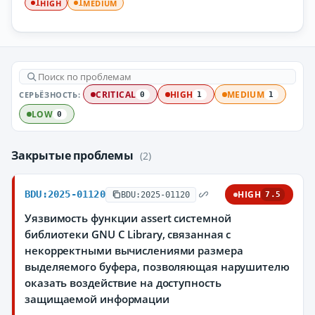
HIGH
MEDIUM
1
1
СЕРЬЁЗНОСТЬ:
CRITICAL
HIGH
MEDIUM
0
1
1
LOW
0
Закрытые проблемы
(2)
BDU:2025-01120
HIGH
BDU:2025-01120
7.5
Уязвимость функции assert системной
библиотеки GNU C Library, связанная с
некорректными вычислениями размера
выделяемого буфера, позволяющая нарушителю
оказать воздействие на доступность
защищаемой информации