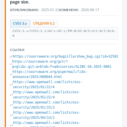
page size.
2025-01-22
2026-06-17
ОПУБЛИКОВАНО:
ИЗМЕНЕНО:
CVSS 3.x
СРЕДНЯЯ 6.2
CVSS:3.x/CVSS:3.1/AV:L/AC:L/PR:N/UI:N/S:U/C:N/I:N/A:
H
ССЫЛКИ
https://sourceware.org/bugzilla/show_bug.cgi?id=32582
https://sourceware.org/git/?
p=glibc.git;a=blob;f=advisories/GLIBC-SA-2025-0001
https://sourceware.org/pipermail/libc-
announce/2025/000044.html
https://www.openwall.com/lists/oss-
security/2025/01/22/4
http://www.openwall.com/lists/oss-
security/2025/01/22/4
http://www.openwall.com/lists/oss-
security/2025/01/23/2
http://www.openwall.com/lists/oss-
security/2025/04/13/1
http://www.openwall.com/lists/oss-