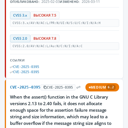
2025-02-03
2026-03-11
ОПУБЛИКОВАНО:
ИЗМЕНЕНО:
CVSS 3.x
ВЫСОКАЯ 7.5
CVSS:3.x/AV:N/AC:L/PR:N/UI:N/S:U/C:N/I:N/A:H
CVSS 2.0
ВЫСОКАЯ 7.8
CVSS:2.0/AV:N/AC:L/Au:N/C:N/I:N/A:C
ССЫЛКИ
CVE-2025-0395
CVE-2025-0395
CVE-2025-0395
MEDIUM
CVE-2025-0395
6.2
When the assert() function in the GNU C Library
versions 2.13 to 2.40 fails, it does not allocate
enough space for the assertion failure message
string and size information, which may lead to a
buffer overflow if the message string size aligns to