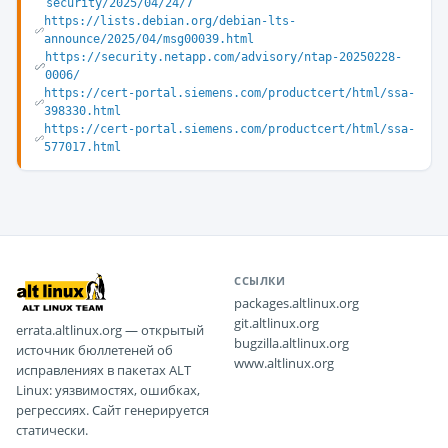
security/2025/04/24/7
https://lists.debian.org/debian-lts-
announce/2025/04/msg00039.html
https://security.netapp.com/advisory/ntap-20250228-
0006/
https://cert-portal.siemens.com/productcert/html/ssa-
398330.html
https://cert-portal.siemens.com/productcert/html/ssa-
577017.html
ССЫЛКИ
packages.altlinux.org
git.altlinux.org
errata.altlinux.org — открытый
bugzilla.altlinux.org
источник бюллетеней об
www.altlinux.org
исправлениях в пакетах ALT
Linux: уязвимостях, ошибках,
регрессиях. Сайт генерируется
статически.