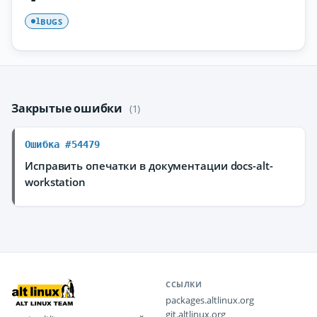
BUGS
1
Закрытые ошибки
(1)
Ошибка #54479
Исправить опечатки в документации docs-alt-
workstation
ССЫЛКИ
packages.altlinux.org
git.altlinux.org