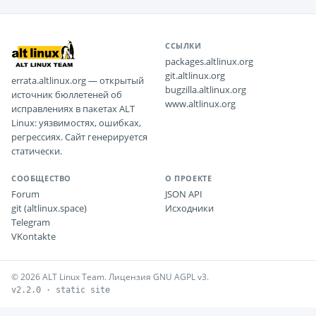
ССЫЛКИ
packages.altlinux.org
git.altlinux.org
errata.altlinux.org — открытый
bugzilla.altlinux.org
источник бюллетеней об
www.altlinux.org
исправлениях в пакетах ALT
Linux: уязвимостях, ошибках,
регрессиях. Сайт генерируется
статически.
СООБЩЕСТВО
О ПРОЕКТЕ
Forum
JSON API
git (altlinux.space)
Исходники
Telegram
VKontakte
© 2026 ALT Linux Team. Лицензия GNU AGPL v3.
v2.2.0 · static site