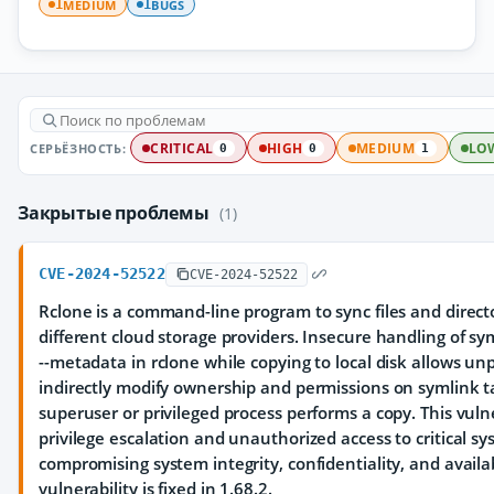
MEDIUM
BUGS
1
1
СЕРЬЁЗНОСТЬ:
CRITICAL
HIGH
MEDIUM
LO
0
0
1
Закрытые проблемы
(1)
CVE-2024-52522
CVE-2024-52522
Rclone is a command-line program to sync files and direct
different cloud storage providers. Insecure handling of sym
--metadata in rclone while copying to local disk allows unp
indirectly modify ownership and permissions on symlink t
superuser or privileged process performs a copy. This vuln
privilege escalation and unauthorized access to critical sys
compromising system integrity, confidentiality, and availabi
vulnerability is fixed in 1.68.2.