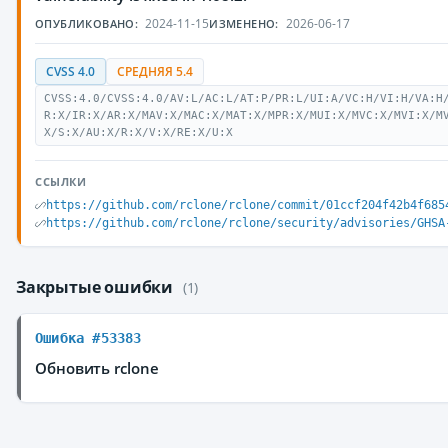
2024-11-15
2026-06-17
ОПУБЛИКОВАНО:
ИЗМЕНЕНО:
CVSS 4.0
СРЕДНЯЯ 5.4
CVSS:4.0/CVSS:4.0/AV:L/AC:L/AT:P/PR:L/UI:A/VC:H/VI:H/VA:H
R:X/IR:X/AR:X/MAV:X/MAC:X/MAT:X/MPR:X/MUI:X/MVC:X/MVI:X/M
X/S:X/AU:X/R:X/V:X/RE:X/U:X
ССЫЛКИ
https://github.com/rclone/rclone/commit/01ccf204f42b4f685
https://github.com/rclone/rclone/security/advisories/GHSA
Закрытые ошибки
(1)
Ошибка #53383
Обновить rclone