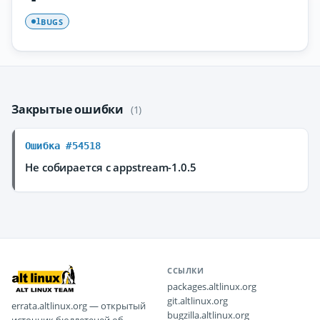
BUGS
1
Закрытые ошибки
(1)
Ошибка #54518
Не собирается с appstream-1.0.5
ССЫЛКИ
packages.altlinux.org
git.altlinux.org
errata.altlinux.org — открытый
bugzilla.altlinux.org