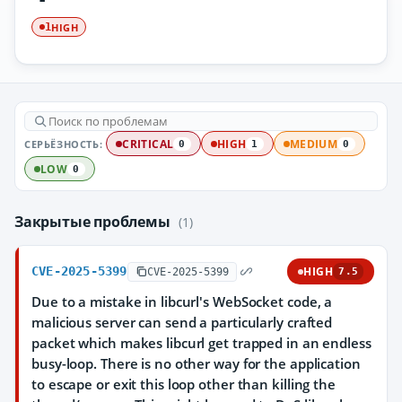
HIGH
1
СЕРЬЁЗНОСТЬ:
CRITICAL
HIGH
MEDIUM
0
1
0
LOW
0
Закрытые проблемы
(1)
CVE-2025-5399
HIGH
CVE-2025-5399
7.5
Due to a mistake in libcurl's WebSocket code, a
malicious server can send a particularly crafted
packet which makes libcurl get trapped in an endless
busy-loop. There is no other way for the application
to escape or exit this loop other than killing the