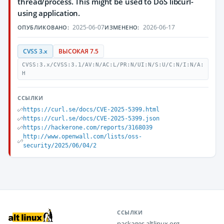
thread/process. This might be used to DoS libcurl-
using application.
2025-06-07
2026-06-17
ОПУБЛИКОВАНО:
ИЗМЕНЕНО:
CVSS 3.x
ВЫСОКАЯ 7.5
CVSS:3.x/CVSS:3.1/AV:N/AC:L/PR:N/UI:N/S:U/C:N/I:N/A:
H
ССЫЛКИ
https://curl.se/docs/CVE-2025-5399.html
https://curl.se/docs/CVE-2025-5399.json
https://hackerone.com/reports/3168039
http://www.openwall.com/lists/oss-
security/2025/06/04/2
ССЫЛКИ
packages.altlinux.org