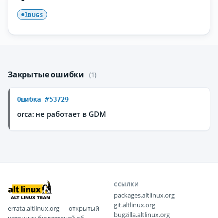
BUGS
1
Закрытые ошибки
(1)
Ошибка #53729
orca: не работает в GDM
ССЫЛКИ
packages.altlinux.org
git.altlinux.org
errata.altlinux.org — открытый
bugzilla.altlinux.org