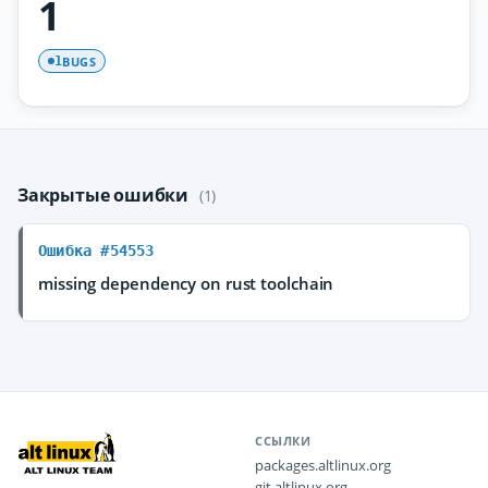
1
BUGS
1
Закрытые ошибки
(1)
Ошибка #54553
missing dependency on rust toolchain
ССЫЛКИ
packages.altlinux.org
git.altlinux.org