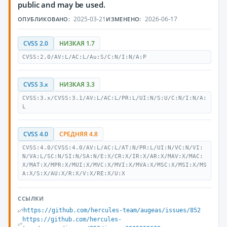
public and may be used.
2025-03-21
2026-06-17
ОПУБЛИКОВАНО:
ИЗМЕНЕНО:
CVSS 2.0
НИЗКАЯ 1.7
CVSS:2.0/AV:L/AC:L/Au:S/C:N/I:N/A:P
CVSS 3.x
НИЗКАЯ 3.3
CVSS:3.x/CVSS:3.1/AV:L/AC:L/PR:L/UI:N/S:U/C:N/I:N/A:
L
CVSS 4.0
СРЕДНЯЯ 4.8
CVSS:4.0/CVSS:4.0/AV:L/AC:L/AT:N/PR:L/UI:N/VC:N/VI:
N/VA:L/SC:N/SI:N/SA:N/E:X/CR:X/IR:X/AR:X/MAV:X/MAC:
X/MAT:X/MPR:X/MUI:X/MVC:X/MVI:X/MVA:X/MSC:X/MSI:X/MS
A:X/S:X/AU:X/R:X/V:X/RE:X/U:X
ССЫЛКИ
https://github.com/hercules-team/augeas/issues/852
https://github.com/hercules-