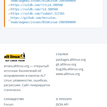
team/augeas/issues/852#issue-2905999609
https://vuldb.com/?ctiid.300568
https://vuldb.com/?id.300568
https://vuldb.com/?submit.517281
https://github.com/hercules-
team/augeas/issues/852#issue-2905999609
ССЫЛКИ
packages.altlinux.org
git.altlinux.org
errata.altlinux.org — открытый
bugzilla.altlinux.org
источник бюллетеней об
www.altlinux.org
исправлениях в пакетах ALT
Linux: уязвимостях, ошибках,
регрессиях. Сайт генерируется
статически.
СООБЩЕСТВО
О ПРОЕКТЕ
Forum
JSON API