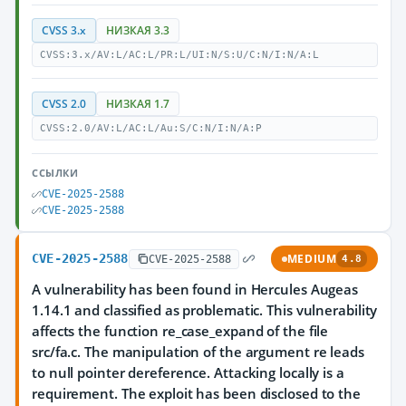
CVSS 3.x
НИЗКАЯ 3.3
CVSS:3.x/AV:L/AC:L/PR:L/UI:N/S:U/C:N/I:N/A:L
CVSS 2.0
НИЗКАЯ 1.7
CVSS:2.0/AV:L/AC:L/Au:S/C:N/I:N/A:P
ССЫЛКИ
CVE-2025-2588
CVE-2025-2588
CVE-2025-2588
MEDIUM
CVE-2025-2588
4.8
A vulnerability has been found in Hercules Augeas
1.14.1 and classified as problematic. This vulnerability
affects the function re_case_expand of the file
src/fa.c. The manipulation of the argument re leads
to null pointer dereference. Attacking locally is a
requirement. The exploit has been disclosed to the