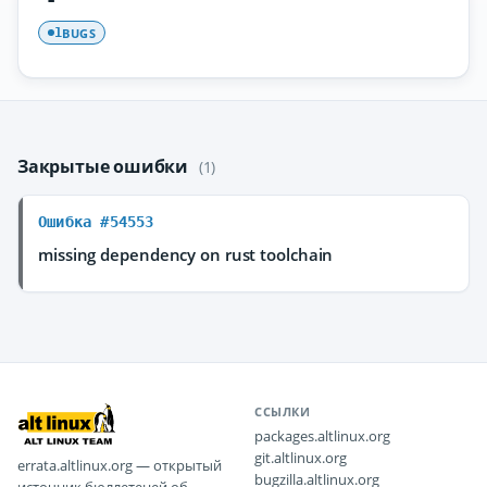
BUGS
1
Закрытые ошибки
(1)
Ошибка #54553
missing dependency on rust toolchain
ССЫЛКИ
packages.altlinux.org
git.altlinux.org
errata.altlinux.org — открытый
bugzilla.altlinux.org