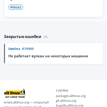
BUGS
1
Закрытые ошибки
(1)
Ошибка #54408
Не работает вулкан на некоторых машинах
ССЫЛКИ
packages.altlinux.org
git.altlinux.org
errata.altlinux.org — открытый
bugzilla.altlinux.org