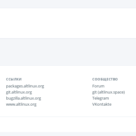
ССЫЛКИ
СООБЩЕСТВО
packages.altlinux.org
Forum
git.altlinux.org
git (altlinux.space)
bugzilla.altlinux.org
Telegram
www.altlinux.org
VKontakte