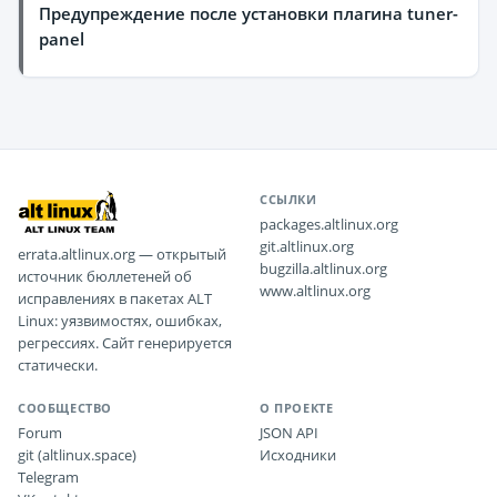
Предупреждение после установки плагина tuner-
panel
ССЫЛКИ
packages.altlinux.org
git.altlinux.org
errata.altlinux.org — открытый
bugzilla.altlinux.org
источник бюллетеней об
www.altlinux.org
исправлениях в пакетах ALT
Linux: уязвимостях, ошибках,
регрессиях. Сайт генерируется
статически.
СООБЩЕСТВО
О ПРОЕКТЕ
Forum
JSON API
git (altlinux.space)
Исходники
Telegram