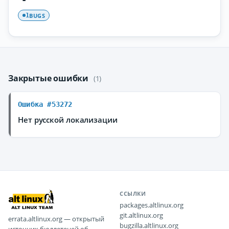
BUGS
1
Закрытые ошибки
(1)
Ошибка #53272
Нет русской локализации
ССЫЛКИ
packages.altlinux.org
git.altlinux.org
errata.altlinux.org — открытый
bugzilla.altlinux.org